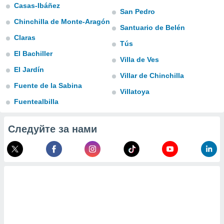
 и
Casas-Ibáñez
San Pedro
ть действия
Chinchilla de Monte-Aragón
я на веб-
Santuario de Belén
же
Claras
пределенный
Tús
обы
El Bachiller
Villa de Ves
вам рекламу
El Jardín
зированный
Villar de Chinchilla
го основе.
Fuente de la Sabina
айти
Villatoya
ьную
Fuentealbilla
 в нашей
йлов cookie
ремя
Следуйте за нами
гласие,
опку
спользования
 cookie
нную в
и нашего
ОГО ВЫ