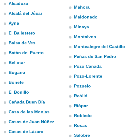
ированная
Alcadozo
Mahora
клама,
Alcalá del Júcar
на
Maldonado
 собранной
Ayna
файлов
Minaya
аналогичных
El Ballestero
Montalvos
 позволяет
ПРИНЯТЬ
ировать
Balsa de Ves
И
Montealegre del Castillo
ьность,
ПРОДОЛЖИТЬ
Batán del Puerto
олжать
Peñas de San Pedro
вам
Bellotar
ственный
Pozo Cañada
НАСТРОЙКИ
Bogarra
Pozo-Lorente
ой основе.
Bonete
Pozuelo
ринять и
El Bonillo
, вы
Reólid
оступ к веб-
Cañada Buen Día
ашаясь на
Riópar
ие всех
Casa de las Monjas
Robledo
ie, как
Casas de Juan Núñez
и наших
Rosas
которые
Casas de Lázaro
нам
Salobre