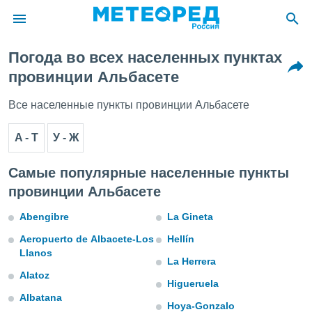
Погода во всех населенных пунктах
ие о
провинции Альбасете
циальности
oda.com
Все населенные пункты провинции Альбасете
)
A - Т
У - Ж
алами,
тировать
ество
Самые популярные населенные пункты
яемой
провинции Альбасете
. Вы можете
ступ к этому
Abengibre
La Gineta
используя
едующих
Aeropuerto de Albacete-Los
Hellín
Llanos
La Herrera
файлы
Alatoz
Higueruela
олучить
й доступ
Albatana
Hoya-Gonzalo