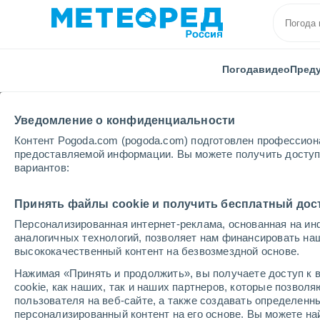
Погода
видео
Пред
Уведомление о конфиденциальности
Контент Pogoda.com (pogoda.com) подготовлен профессион
предоставляемой информации. Вы можете получить доступ 
вариантов:
Главная
Франция
Бретани
Кот-д'Армор
г
Принять файлы cookie и получить бесплатный дос
Персонализированная интернет-реклама, основанная на ин
Погода во всех насел
аналогичных технологий, позволяет нам финансировать на
высококачественный контент на безвозмездной основе.
да'Армор
Нажимая «Принять и продолжить», вы получаете доступ к в
cookie, как наших, так и наших партнеров, которые позвол
Все населенные пункты Кота-да'Армор
пользователя на веб-сайте, а также создавать определенн
персонализированный контент на его основе. Вы можете 