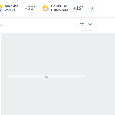
Москва
Санкт-Петербург
Якутск
+23°
+19°
Россия
Санкт-Петербург
Саха (Я
°C
жи