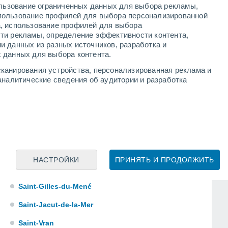
Plouézec
ользование ограниченных данных для выбора рекламы,
пользование профилей для выбора персонализированной
Plouguenast
а, использование профилей для выбора
ти рекламы, определение эффективности контента,
Pluduno
и данных из разных источников, разработка и
 данных для выбора контента.
Plumaudan
канирования устройства, персонализированная реклама и
Plussulien
аналитические сведения об аудитории и разработка
Pordic
Quintin
Rostrenen
Ruca
НАСТРОЙКИ
ПРИНЯТЬ И ПРОДОЛЖИТЬ
Saint-Donan
Saint-Gilles-du-Mené
Saint-Jacut-de-la-Mer
Saint-Vran