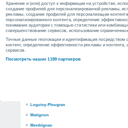
Gouarec
Хранение и (или) доступ к информации на устройстве, исп
создание профилей для персонализированной рекламы, ис
Grâce-Uzel
рекламы, создание профилей для персонализации контент
персонализированного контента, определение эффективнос
Grâces
понимание аудитории с помощью статистики или комбинаци
совершенствование сервисов, использование ограниченных
Hénanbihen
Точные данные геолокации и идентификация посредством с
La Motte
контент, определение эффективности рекламы и контента, 
сервисов.
Langast
Посмотреть наших 1199 партнеров
Langueux
Le Cambout
Léhon
Lézardrieux
Loguivy-Plougras
Matignon
Merdrignac