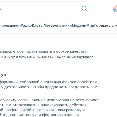
упреждения
Радар
Карты
Метеоспутники
Модели
Мир
Горные лы
алами, чтобы гарантировать высокое качество
к этому веб-сайту, используя один из следующих
орода
туп
формации, собранной с помощью файлов cookie или
енных пунктах Кота-
шу деятельность, чтобы продолжать предлагать вам
еб-сайту, соглашаясь на использование всех файлов
яют нам отслеживать и анализировать действия
ый профиль, чтобы показывать вам рекламу и
найти дополнительную информацию в нашей