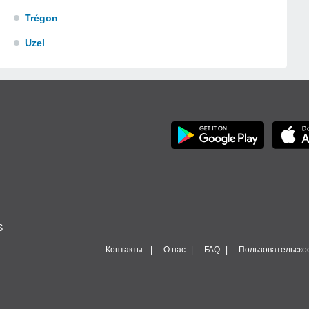
Trégon
Uzel
S
Контакты
О нас
FAQ
Пользовательско