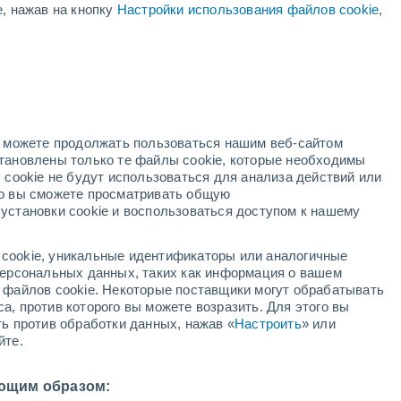
е, нажав на кнопку
Настройки использования файлов cookie
,
нкты Кота-да'Армор
Penguily
Plaine-Haute
но можете продолжать пользоваться нашим веб-сайтом
Plancoët
становлены только те файлы cookie, которые необходимы
 cookie не будут использоваться для анализа действий или
Planguenoual
ко вы сможете просматривать общую
установки cookie и воспользоваться доступом к нашему
Pleslin-Trigavou
Plessala
cookie, уникальные идентификаторы или аналогичные
 персональных данных, таких как информация о вашем
Plestin-les-Grèves
ы файлов cookie. Некоторые поставщики могут обрабатывать
а, против которого вы можете возразить. Для этого вы
Plévenon
ть против обработки данных, нажав «
Настроить
» или
йте.
Ploeuc-sur-Lié
Ploubalay
ющим образом: