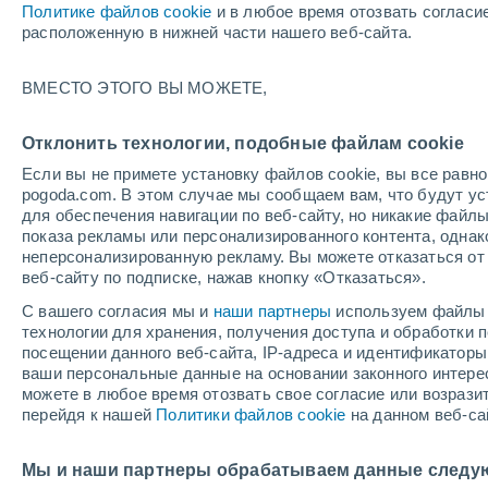
А - S
С - У
Политике файлов cookie
и в любое время отозвать согласи
расположенную в нижней части нашего веб-сайта.
Самые популярные населенные пу
ВМЕСТО ЭТОГО ВЫ МОЖЕТЕ,
Andel
Bégard
Отклонить технологии, подобные файлам cookie
Если вы не примете установку файлов cookie, вы все рав
Belle-Isle-en-Terre
pogoda.com. В этом случае мы сообщаем вам, что будут у
для обеспечения навигации по веб-сайту, но никакие файлы
Broons
показа рекламы или персонализированного контента, одна
неперсонализированную рекламу. Вы можете отказаться от 
Bulat-Pestivien
веб-сайту по подписке, нажав кнопку «Отказаться».
Callac
С вашего согласия мы и
наши партнеры
используем файлы 
технологии для хранения, получения доступа и обработки
Cavan
посещении данного веб-сайта, IP-адреса и идентификатор
ваши персональные данные на основании законного интерес
Collinée
можете в любое время отозвать свое согласие или возрази
перейдя к нашей
Политики файлов cookie
на данном веб-са
Créhen
Etables-sur-Mer
Мы и наши партнеры обрабатываем данные следу