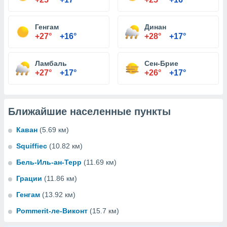
Генгам
Динан
+27°
+16°
+28°
+17°
Ламбаль
Сен-Брие
+27°
+17°
+26°
+17°
Ближайшие населенные пункты
Каван
(5.69 км)
Squiffiec
(10.82 км)
Бель-Иль-ан-Терр
(11.69 км)
Грации
(11.86 км)
Генгам
(13.92 км)
Pommerit-ле-Виконт
(15.7 км)