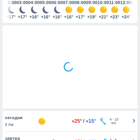
ированная
:00
02:00
03:00
04:00
05:00
06:00
07:00
08:00
09:00
10:00
11:00
12:00
13:
клама,
на
8°
+17°
+17°
+16°
+16°
+16°
+16°
+17°
+19°
+21°
+23°
+24°
+2
 собранной
файлов
аналогичных
 позволяет
ПРИНЯТЬ
ировать
И
ьность,
ПРОДОЛЖИТЬ
олжать
вам
ственный
НАСТРОЙКИ
ой основе.
ринять и
, вы
оступ к веб-
ашаясь на
ие всех
cегодня
ie, как
4
-
10
+25°
/
+15°
м/с
и наших
9 Авг.
которые
нам
завтра
3
-
8