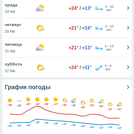
днако вы
среда
4
-
10
+24°
/
+13°
сматривать
м/с
19 Авг.
изированную
четверг
4
-
10
 можете
+21°
/
+14°
м/с
20 Авг.
от установки
ться
пятница
5
-
13
+21°
/
+13°
нашему веб-
м/с
21 Авг.
дписке,
у
суббота
3
-
9
».
+24°
/
+11°
м/с
22 Авг.
гласия мы и
ры
График погоды
 файлы
кальные
торы или
 технологии
+29°
+34°
+30°
+27°
+25°
+25°
+25°
+25°
+25°
+24°
+23°
я,
+21°
+21°
оступа и
ерсональных
+19°
+19°
+18°
+17°
+16°
+16°
+16°
их как
+15°
+15°
+14°
+14°
+13°
+13°
 о вашем