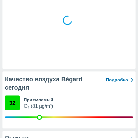
(или) доступ
и на
ие
х данных
рекламы,
рофилей для
рованной
пользование
ля выбора
рованной
здание
Качество воздуха Bégard
Подробно
ля
ции
сегодня
спользование
ля выбора
Приемлемый
32
рованного
O₃ (81 µg/m³)
пределение
сти
ределение
сти
онимание