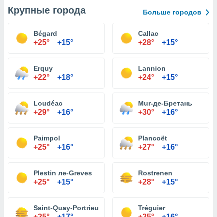
Крупные города
Больше городов
Bégard
Callac
+25°
+15°
+28°
+15°
Erquy
Lannion
+22°
+18°
+24°
+15°
Loudéac
Mur-де-Бретань
+29°
+16°
+30°
+16°
Paimpol
Plancoët
+25°
+16°
+27°
+16°
Plestin ле-Greves
Rostrenen
+25°
+15°
+28°
+15°
Saint-Quay-Portrieux
Tréguier
+25°
+17°
+25°
+16°