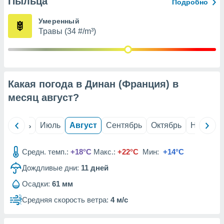
Пыльца
с помощью
Подробно
или
данных из
Умеренный
чников,
Травы (34 #/m³)
и
вование
ие
х данных
Какая погода в Динан (Франция) в
контента.
месяц
август
?
ные
и
ция
й
Июнь
Июль
Август
Сентябрь
Октябрь
Ноябрь
м
я
Средн. темп.:
+18°C
Макс.:
+22°C
Мин:
+14°C
рованная
Дождливые дни:
11
дней
нтент,
е
Осадки:
61 мм
сти рекламы
Средняя скорость ветра:
4 м/с
ие сведения
и и