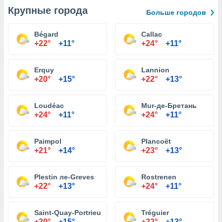
Крупные города
Больше городов
Bégard
Callac
+22°
+11°
+24°
+11°
Erquy
Lannion
+20°
+15°
+22°
+13°
Loudéac
Mur-де-Бретань
+24°
+11°
+24°
+11°
Paimpol
Plancoët
+21°
+14°
+23°
+13°
Plestin ле-Greves
Rostrenen
+22°
+13°
+24°
+11°
Saint-Quay-Portrieux
Tréguier
+20°
+15°
+22°
+13°