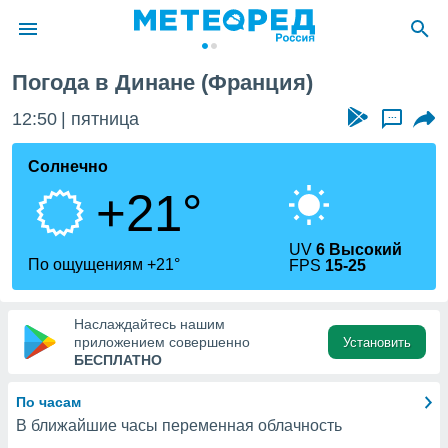
Погода в Динане (Франция)
ие о
циальности
12:50
пятница
...
oda.com
)
Солнечно
+21°
алами,
тировать
ество
UV
6 Высокий
яемой
По ощущениям +21°
FPS
15-25
. Вы можете
ступ к этому
используя
Наслаждайтесь нашим
едующих
приложением совершенно
Установить
БЕСПЛАТНО
файлы
По часам
олучить
В ближайшие часы переменная облачность
й доступ