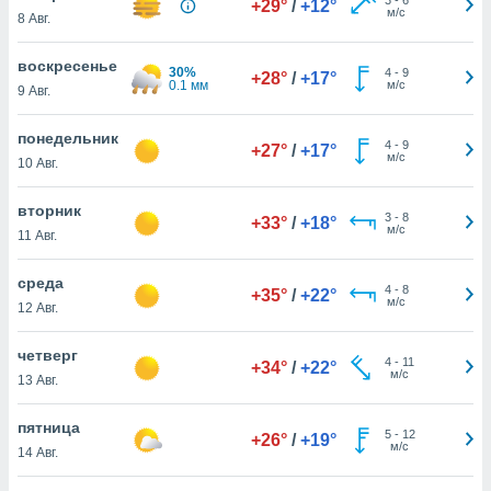
+29°
/
+12°
 и
м/с
8 Авг.
ть действия
я на веб-
воскресенье
же
30%
4
-
9
+28°
/
+17°
0.1 мм
м/с
пределенный
9 Авг.
обы
вам рекламу
понедельник
4
-
9
+27°
/
+17°
зированный
м/с
10 Авг.
го основе.
айти
вторник
ьную
3
-
8
+33°
/
+18°
м/с
11 Авг.
 в нашей
йлов cookie
ремя
среда
4
-
8
+35°
/
+22°
гласие,
м/с
12 Авг.
опку
спользования
четверг
 cookie
4
-
11
+34°
/
+22°
м/с
13 Авг.
нную в
и нашего
пятница
5
-
12
+26°
/
+19°
м/с
14 Авг.
ОГО ВЫ