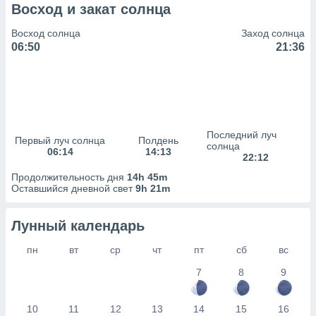
сервисов.
Восход и закат солнца
 наших 1199
Восход солнца
Заход солнца
неров
06:50
21:36
Последний луч
Первый луч солнца
Полдень
солнца
06:14
14:13
22:12
Продолжительность дня
14h 45m
Оставшийся дневной свет
9h 21m
Лунный календарь
пн
вт
ср
чт
пт
сб
вс
7
8
9
10
11
12
13
14
15
16