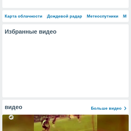
Карта облачности
Дождевой радар
Метеоспутники
Мо
Избранные видео
видео
Больше видео