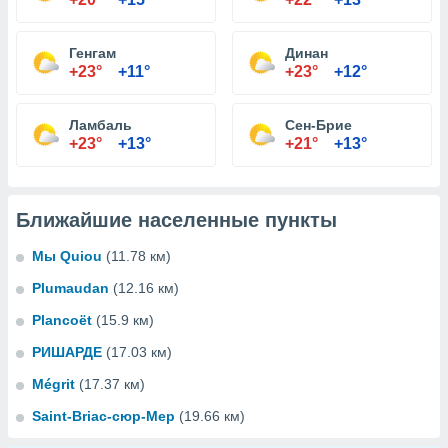
Генгам
Динан
+23°
+11°
+23°
+12°
Ламбаль
Сен-Брие
+23°
+13°
+21°
+13°
Ближайшие населенные пункты
Мы Quiou
(11.78 км)
Plumaudan
(12.16 км)
Plancoët
(15.9 км)
РИШАРДЕ
(17.03 км)
Mégrit
(17.37 км)
Saint-Briac-сюр-Мер
(19.66 км)