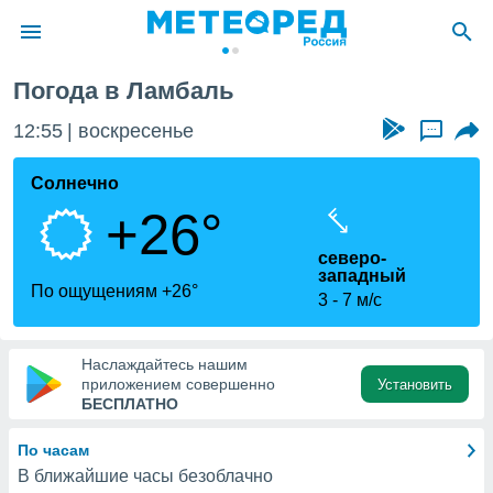
Погода в Ламбаль
ие о
циальности
12:55
воскресенье
...
oda.com
)
Солнечно
+26°
алами,
тировать
северо-
ество
западный
яемой
По ощущениям +26°
3
7 м/с
. Вы можете
ступ к этому
используя
едующих
Наслаждайтесь нашим
приложением совершенно
Установить
БЕСПЛАТНО
файлы
олучить
По часам
й доступ
В ближайшие часы безоблачно