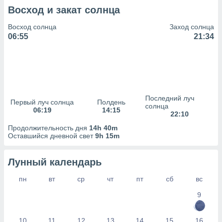
сервисов.
Восход и закат солнца
 наших 1199
неров
Восход солнца
Заход солнца
06:55
21:34
Последний луч
Первый луч солнца
Полдень
солнца
06:19
14:15
22:10
Продолжительность дня
14h 40m
Оставшийся дневной свет
9h 15m
Лунный календарь
пн
вт
ср
чт
пт
сб
вс
9
10
11
12
13
14
15
16