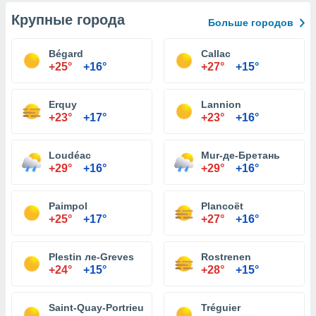
Крупные города
Больше городов
Bégard
Callac
+25°
+16°
+27°
+15°
Erquy
Lannion
+23°
+17°
+23°
+16°
Loudéac
Mur-де-Бретань
+29°
+16°
+29°
+16°
Paimpol
Plancoët
+25°
+17°
+27°
+16°
Plestin ле-Greves
Rostrenen
+24°
+15°
+28°
+15°
Saint-Quay-Portrieux
Tréguier