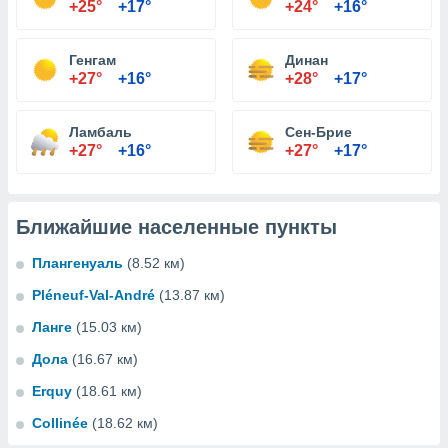
+25°
+17°
+24°
+16°
Генгам
Динан
+27°
+16°
+28°
+17°
Ламбаль
Сен-Брие
+27°
+16°
+27°
+17°
Ближайшие населенные пункты
Плангенуаль
(8.52 км)
Pléneuf-Val-André
(13.87 км)
Ланге
(15.03 км)
Дола
(16.67 км)
Erquy
(18.61 км)
Collinée
(18.62 км)