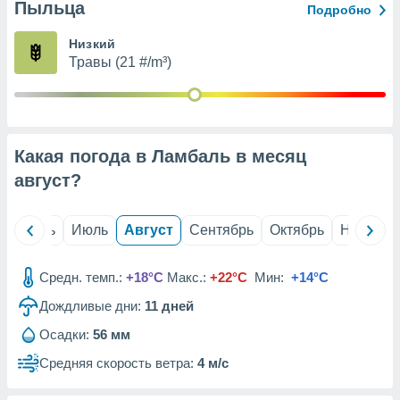
с помощью
Пыльца
Подробно
или
данных из
Низкий
чников,
Травы (21 #/m³)
и
вование
ие
х данных
Какая погода в Ламбаль в месяц
контента.
август
?
ные
и
ция
й
Июнь
Июль
Август
Сентябрь
Октябрь
Ноябрь
м
я
Средн. темп.:
+18°C
Макс.:
+22°C
Мин:
+14°C
рованная
нтент,
Дождливые дни:
11
дней
е
Осадки:
56 мм
сти рекламы
Средняя скорость ветра:
4 м/с
ие сведения
и и