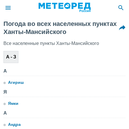
Погода во всех населенных пунктах
ие о
Ханты-Мансийского
циальности
oda.com
Все населенные пункты Ханты-Мансийского
)
А - З
алами,
тировать
ество
А
яемой
. Вы можете
Агириш
ступ к этому
используя
Я
едующих
Ямки
файлы
А
олучить
й доступ
Андра