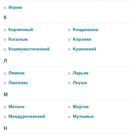
 и
Игрим
ть действия
я на веб-
К
же
пределенный
Кирпичный
Кондинское
обы
вам рекламу
Когалым
Корлики
зированный
го основе.
Коммунистический
Куминский
айти
ьную
Л
 в нашей
йлов cookie
Лямина
Ларьяк
ремя
Лангепас
Леуши
гласие,
опку
спользования
М
 cookie
нную в
Мегион
Мортка
и нашего
Междуреченский
Мулымья
Н
ОГО ВЫ