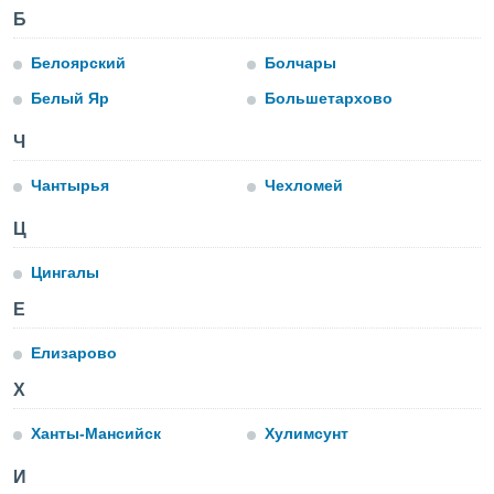
ированная
Б
клама,
на
Белоярский
Болчары
 собранной
файлов
Белый Яр
Большетархово
аналогичных
 позволяет
ПРИНЯТЬ
Ч
ировать
И
ьность,
ПРОДОЛЖИТЬ
Чантырья
Чехломей
олжать
вам
Ц
ственный
НАСТРОЙКИ
Цингалы
ой основе.
Е
ринять и
, вы
Елизарово
оступ к веб-
ашаясь на
Х
ие всех
ie, как
Ханты-Мансийск
Хулимсунт
и наших
которые
И
нам