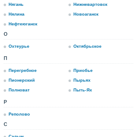
Нягань
Нижневартовск
Нялина
Новоаганск
и,
 файлам
Нефтеюганск
О
примете
айлов
Охтеурье
Октябрьское
се равно
должать
П
ся нашим
pogoda.com.
Перегребное
Приобье
ае мы
м, что
Пионерский
Пырьях
овлены
айлы cookie,
Полноват
Пыть-Ях
обходимы
ения
Р
 веб-сайту,
файлы cookie
Реполово
пользоваться
 действий
С
рекламы или
рованного
Салым