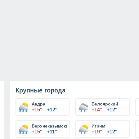
Крупные города
Андра
Белоярский
+15°
+12°
+14°
+12°
Верхнеказымский
Игрим
+15°
+11°
+19°
+12°