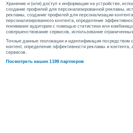
Хранение и (или) доступ к информации на устройстве, исп
8
-
14
м/с
7
-
12
м/с
8
5
-
11
м/с
создание профилей для персонализированной рекламы, ис
рекламы, создание профилей для персонализации контент
персонализированного контента, определение эффективнос
Погода в Нефтеюганске cегодня
, 6
понимание аудитории с помощью статистики или комбинаци
совершенствование сервисов, использование ограниченных
Облачно и ясно
+20°
10:00
Точные данные геолокации и идентификация посредством с
Ощущаемая т.
+2
контент, определение эффективности рекламы и контента, 
сервисов.
Небольшой до
30%
+20°
11:00
Посмотреть наших 1199 партнеров
0.2 мм
Ощущаемая т.
+2
Небольшой до
70%
+18°
12:00
0.6 мм
Ощущаемая т.
+1
Небольшой до
90%
+17°
13:00
0.2 мм
Ощущаемая т.
+1
Небольшой до
90%
+16°
14:00
0.8 мм
Ощущаемая т.
+1