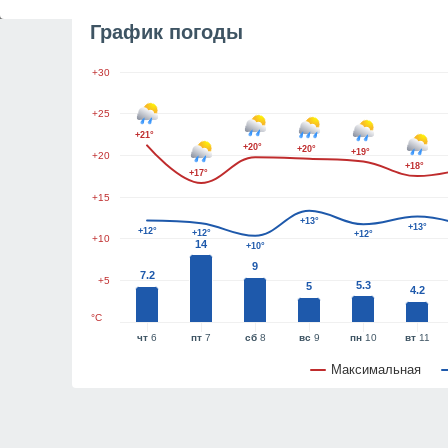
График погоды
+30
+25
+21°
+20°
+20°
+19°
+20
+18°
+17°
+15
+13°
+13°
+12°
+12°
+12°
+10
14
+10°
9
7.2
+5
5.3
5
4.2
°C
чт
6
пт
7
сб
8
вс
9
пн
10
вт
11
Максимальная