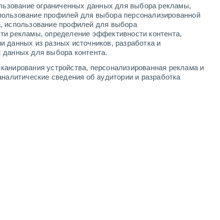
ользование ограниченных данных для выбора рекламы,
-
15
м/с
8
-
13
м/с
7
-
13
м/с
5
-
10
м/с
пользование профилей для выбора персонализированной
а, использование профилей для выбора
ти рекламы, определение эффективности контента,
 августа
и данных из разных источников, разработка и
 данных для выбора контента.
юго-западный
3 Средний
канирования устройства, персонализированная реклама и
0°
3
-
6 м/с
FPS:
6-10
аналитические сведения об аудитории и разработка
ждь
юго-западный
2 Низкий
0°
4
-
8 м/с
FPS:
нет
ждь
юго-западный
2 Низкий
8°
4
-
9 м/с
FPS:
нет
ждь
юго-западный
2 Низкий
7°
4
-
8 м/с
FPS:
нет
ждь
юго-западный
2 Низкий
6°
4
-
8 м/с
FPS:
нет