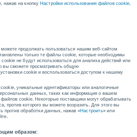
е, нажав на кнопку
Настройки использования файлов cookie
,
дный
но можете продолжать пользоваться нашим веб-сайтом
становлены только те файлы cookie, которые необходимы
адар
Метеоспутники
Модели
 cookie не будут использоваться для анализа действий или
ко вы сможете просматривать общую
установки cookie и воспользоваться доступом к нашему
кресенье
понедельник
вторник
среда
cookie, уникальные идентификаторы или аналогичные
9 Авг.
10 Авг.
11 Авг.
12 Авг.
 персональных данных, таких как информация о вашем
ы файлов cookie. Некоторые поставщики могут обрабатывать
а, против которого вы можете возразить. Для этого вы
ть против обработки данных, нажав «
Настроить
» или
90%
80%
80%
йте.
5 мм
5.3 мм
4.2 мм
0°
/
+13°
+19°
/
+12°
+18°
/
+13°
+18°
/
+12°
ющим образом: