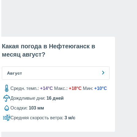
Какая погода в Нефтеюганск в
месяц
август
?
Август
Средн. темп.:
+14°C
Макс.:
+18°C
Мин:
+10°C
Дождливые дни:
16
дней
Осадки:
103 мм
Средняя скорость ветра:
3 м/с