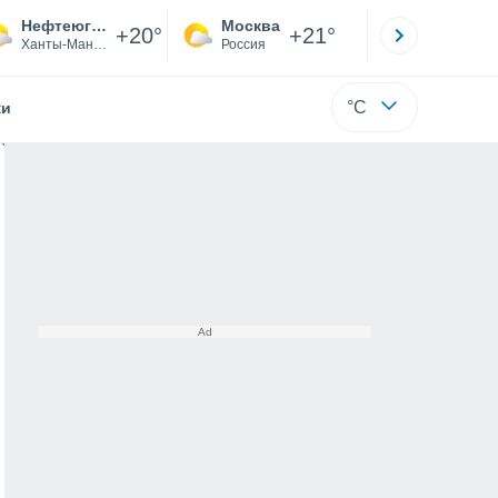
Нефтеюганск
Москва
Санкт-
+20°
+21°
Ханты-Мансийский
Россия
Са
°C
жи