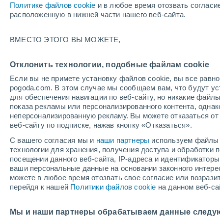
Политике файлов cookie
и в любое время отозвать согласи
+20°
расположенную в нижней части нашего веб-сайта.
ВМЕСТО ЭТОГО ВЫ МОЖЕТЕ,
юго-запа
По ощущениям +20°
3
-
6 м/с
Отклонить технологии, подобные файлам cookie
Если вы не примете установку файлов cookie, вы все рав
pogoda.com. В этом случае мы сообщаем вам, что будут у
Погода на 1 – 7 дней
Карта дождей
Дождевой р
для обеспечения навигации по веб-сайту, но никакие файлы
показа рекламы или персонализированного контента, одна
неперсонализированную рекламу. Вы можете отказаться от 
веб-сайту по подписке, нажав кнопку «Отказаться».
завтра
суббота
вос
cегодня
С вашего согласия мы и
наши партнеры
используем файлы 
7 Авг.
8 Авг.
6 Авг.
технологии для хранения, получения доступа и обработки
посещении данного веб-сайта, IP-адреса и идентификатор
ваши персональные данные на основании законного интерес
можете в любое время отозвать свое согласие или возрази
90%
90%
90%
перейдя к нашей
Политики файлов cookie
на данном веб-са
14 мм
9 мм
7.2 мм
+17°
/
+12°
+20°
/
+10°
+2
+21°
/
+12°
Мы и наши партнеры обрабатываем данные следу