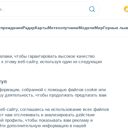
упреждения
Радар
Карты
Метеоспутники
Модели
Мир
Горные лы
алами, чтобы гарантировать высокое качество
к этому веб-сайту, используя один из следующих
туп
формации, собранной с помощью файлов cookie или
ке
шу деятельность, чтобы продолжать предлагать вам
...
еб-сайту, соглашаясь на использование всех файлов
яют нам отслеживать и анализировать действия
По часам
ый профиль, чтобы показывать вам рекламу и
В ближайшие часы моросящий
найти дополнительную информацию в нашей
дождь