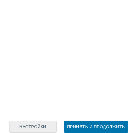
Лунный календарь
пн
вт
ср
чт
пт
сб
вс
6
7
8
9
10
11
12
13
14
15
16
17
18
19
НАСТРОЙКИ
ПРИНЯТЬ И ПРОДОЛЖИТЬ