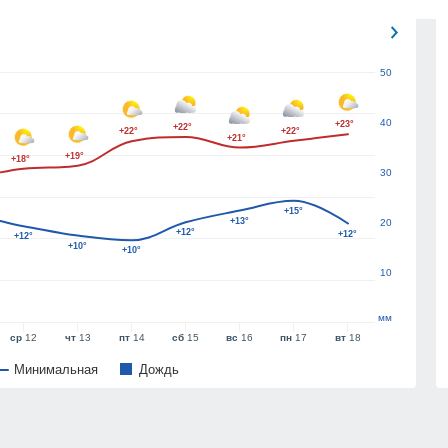
50
40
+23°
+22°
+22°
+22°
+21°
+19°
+18°
30
+15°
+13°
20
+12°
+12°
+12°
+10°
+10°
10
мм
ср
12
чт
13
пт
14
сб
15
вс
16
пн
17
вт
18
Минимальная
Дождь