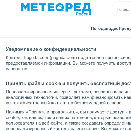
Погода
видео
Пред
Уведомление о конфиденциальности
Контент Pogoda.com (pogoda.com) подготовлен профессион
предоставляемой информации. Вы можете получить доступ 
вариантов:
Главная
Ханты-Мансийский
Нефтеюганск
Принять файлы cookie и получить бесплатный дос
Персонализированная интернет-реклама, основанная на ин
Погода в Нефтеюганс
аналогичных технологий, позволяет нам финансировать на
высококачественный контент на безвозмездной основе.
09:35
четверг
Нажимая «Принять и продолжить», вы получаете доступ к в
cookie, как наших, так и наших партнеров, которые позвол
пользователя на веб-сайте, а также создавать определенн
Облачно и ясно
персонализированный контент на его основе. Вы можете 