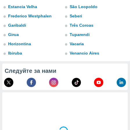
 и
Estancia Velha
São Leopoldo
ть действия
я на веб-
Frederico Westphalen
Seberi
же
пределенный
Garibaldi
Três Coroas
обы
Girua
Tuparendi
вам рекламу
зированный
Horizontina
Vacaria
го основе.
айти
Ibiruba
Venancio Aires
ьную
 в нашей
йлов cookie
Следуйте за нами
ремя
гласие,
опку
спользования
 cookie
нную в
и нашего
ОГО ВЫ