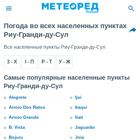
Погода во всех населенных пунктах
ие о
Риу-Гранди-ду-Сул
циальности
oda.com
Все населенные пункты Риу-Гранди-ду-Сул
)
3 - Х
I - П
P - T
У - Ж
алами,
тировать
ество
Самые популярные населенные пункты
яемой
Риу-Гранди-ду-Сул
. Вы можете
ступ к этому
Alegrete
Ijui
используя
едующих
Arroio Dos Ratos
Itaqui
Arroio Grande
Itati
файлы
B. Vista
Jaguarão
олучить
й доступ
Bojuru
Joia