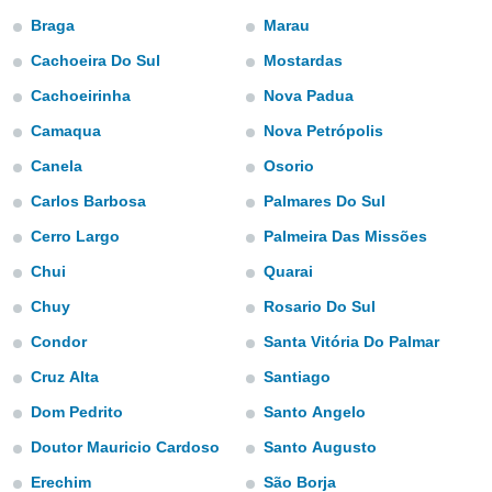
ированная
Braga
Marau
клама,
на
Cachoeira Do Sul
Mostardas
 собранной
файлов
Cachoeirinha
Nova Padua
аналогичных
Camaqua
Nova Petrópolis
 позволяет
ПРИНЯТЬ
ировать
И
Canela
Osorio
ьность,
ПРОДОЛЖИТЬ
олжать
Carlos Barbosa
Palmares Do Sul
вам
ственный
Cerro Largo
Palmeira Das Missões
НАСТРОЙКИ
Chui
Quarai
ой основе.
Chuy
Rosario Do Sul
ринять и
, вы
Condor
Santa Vitória Do Palmar
оступ к веб-
ашаясь на
Cruz Alta
Santiago
ие всех
Dom Pedrito
Santo Angelo
ie, как
и наших
Doutor Mauricio Cardoso
Santo Augusto
которые
нам
Erechim
São Borja