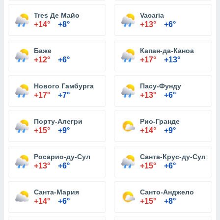
Tres Де Майо
Vacaria
+14°
+8°
+13°
+6°
Баже
Капан-да-Каноа
+12°
+6°
+17°
+13°
Нового Гамбурга
Пасу-Фунду
+17°
+7°
+13°
+6°
Порту-Алегри
Рио-Гранде
+15°
+9°
+14°
+9°
Росарио-ду-Сул
Санта-Крус-ду-Сул
+13°
+6°
+15°
+6°
Санта-Мария
Санто-Анджело
+14°
+6°
+15°
+8°