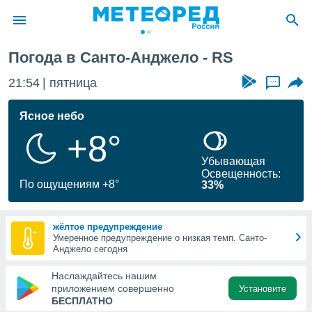
Погода в Санто-Анджело - RS
ие о
циальности
21:54
пятница
...
oda.com
)
Ясное небо
+8°
алами,
тировать
Убывающая
ество
Освещенность:
яемой
По ощущениям +8°
33%
. Вы можете
ступ к этому
используя
жёлтое предупреждение
едующих
Умеренное предупреждение о низкая темп. Санто-
Анджело сегодня
файлы
Наслаждайтесь нашим
олучить
приложением совершенно
Установите
й доступ
БЕСПЛАТНО