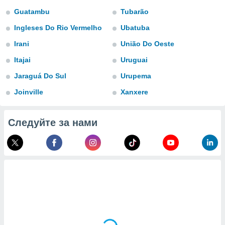
 и
Guatambu
Tubarão
ть действия
я на веб-
Ingleses Do Rio Vermelho
Ubatuba
же
пределенный
Irani
União Do Oeste
обы
Itajai
Uruguai
вам рекламу
зированный
Jaraguá Do Sul
Urupema
го основе.
айти
Joinville
Xanxere
ьную
 в нашей
йлов cookie
Следуйте за нами
ремя
гласие,
опку
спользования
 cookie
нную в
и нашего
ОГО ВЫ