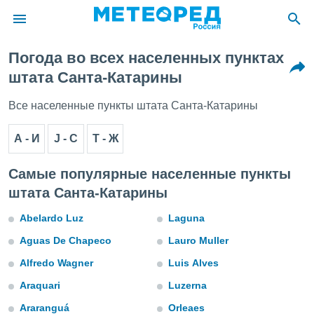
Погода во всех населенных пунктах
ие о
штата Санта-Катарины
циальности
oda.com
Все населенные пункты штата Санта-Катарины
)
А - И
J - С
Т - Ж
алами,
тировать
ество
Самые популярные населенные пункты
яемой
штата Санта-Катарины
. Вы можете
ступ к этому
Abelardo Luz
Laguna
используя
едующих
Aguas De Chapeco
Lauro Muller
Alfredo Wagner
Luis Alves
файлы
Araquari
Luzerna
олучить
й доступ
Araranguá
Orleaes