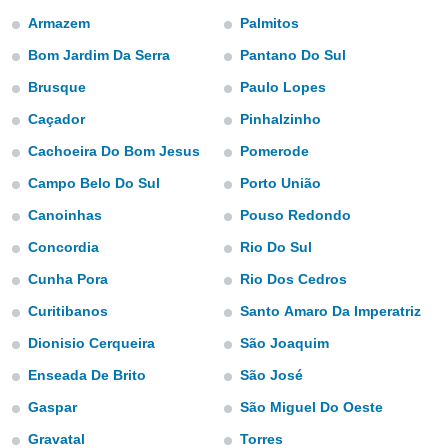
ированная
Armazem
Palmitos
клама,
на
Bom Jardim Da Serra
Pantano Do Sul
 собранной
файлов
Brusque
Paulo Lopes
аналогичных
Caçador
Pinhalzinho
 позволяет
ПРИНЯТЬ
ировать
И
Cachoeira Do Bom Jesus
Pomerode
ьность,
ПРОДОЛЖИТЬ
олжать
Campo Belo Do Sul
Porto União
вам
ственный
Canoinhas
Pouso Redondo
НАСТРОЙКИ
Concordia
Rio Do Sul
ой основе.
Cunha Pora
Rio Dos Cedros
ринять и
, вы
Curitibanos
Santo Amaro Da Imperatriz
оступ к веб-
ашаясь на
Dionisio Cerqueira
São Joaquim
ие всех
Enseada De Brito
São José
ie, как
и наших
Gaspar
São Miguel Do Oeste
которые
нам
Gravatal
Torres