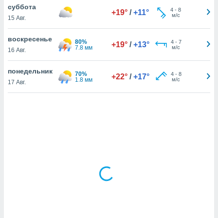
суббота
4
-
8
+19°
/
+11°
м/с
15 Авг.
и,
 файлам
воскресенье
80%
4
-
7
+19°
/
+13°
7.8 мм
м/с
16 Авг.
примете
айлов
понедельник
70%
4
-
8
+22°
/
+17°
се равно
1.8 мм
м/с
17 Авг.
должать
ся нашим
pogoda.com.
ае мы
м, что
овлены
айлы cookie,
обходимы
ения
 веб-сайту,
файлы cookie
пользоваться
 действий
рекламы или
рованного