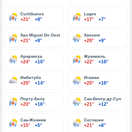
Curitibanos
Lages
+21°
+8°
+17°
+7°
Sao Miguel Do Oeste
Xanxere
+21°
+8°
+20°
+9°
Арарангуа
Жуанвиль
+24°
+10°
+22°
+16°
Имбитуба
Итажаи
+20°
+14°
+20°
+16°
Порту-Белу
Сан-Бенту-ду-Сул
+20°
+16°
+21°
+12°
Сан-Жоаким
Согласие
+15°
+5°
+21°
+8°