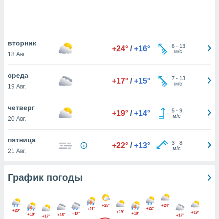
днако вы
сматривать
изированную
вторник
 можете
6
-
13
+24°
/
+16°
м/с
от установки
18 Авг.
ться
среда
7
-
13
+17°
/
+15°
нашему веб-
м/с
19 Авг.
дписке,
у
четверг
».
5
-
9
+19°
/
+14°
м/с
20 Авг.
гласия мы и
ры
пятница
 файлы
3
-
8
+22°
/
+13°
м/с
21 Авг.
кальные
торы или
 технологии
График погоды
я,
оступа и
ерсональных
+25°
+24°
их как
+22°
+21°
+20°
+19°
+19°
+19°
+18°
+18°
+18°
+17°
 о вашем
+17°