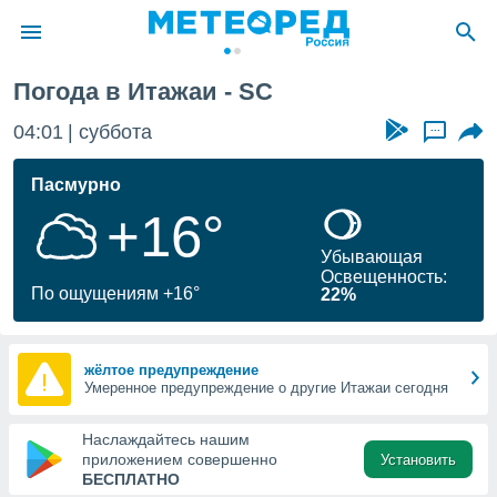
Погода в Итажаи - SC
ие о
циальности
04:01
суббота
...
oda.com
)
Пасмурно
+16°
алами,
тировать
Убывающая
ество
Освещенность:
яемой
По ощущениям +16°
22%
. Вы можете
ступ к этому
используя
едующих
жёлтое предупреждение
Умеренное предупреждение о другие Итажаи сегодня
файлы
Наслаждайтесь нашим
олучить
приложением совершенно
Установить
й доступ
БЕСПЛАТНО