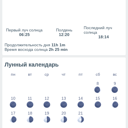
сервисов.
 наших 1199
неров
Последний луч
Первый луч солнца
Полдень
солнца
06:25
12:20
18:14
Продолжительность дня
11h 1m
Время восхода солнца
2h 25 min
Лунный календарь
пн
вт
ср
чт
пт
сб
вс
8
9
10
11
12
13
14
15
16
17
18
19
20
21