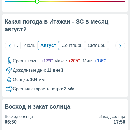
с помощью
или
данных из
чников,
Какая погода в Итажаи - SC в месяц
и
вование
август
?
ие
х данных
й
Июнь
Июль
Август
Сентябрь
Октябрь
Ноябрь
контента.
ные
Средн. темп.:
+17°C
Макс.:
+20°C
Мин:
+14°C
и
Дождливые дни:
11
дней
ция
м
Осадки:
104 мм
я
Средняя скорость ветра:
3 м/с
рованная
нтент,
е
Восход и закат солнца
сти рекламы
Восход солнца
Заход солнца
ие сведения
06:50
17:50
и и