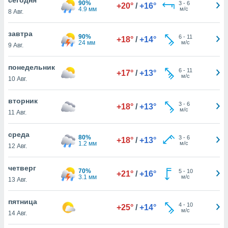
90%
 и
3
-
6
+20°
/
+16°
4.9 мм
м/с
8 Авг.
ть действия
я на веб-
же
завтра
90%
6
-
11
+18°
/
+14°
пределенный
24 мм
м/с
9 Авг.
обы
вам рекламу
понедельник
6
-
11
зированный
+17°
/
+13°
м/с
10 Авг.
го основе.
айти
ьную
вторник
3
-
6
+18°
/
+13°
 в нашей
м/с
11 Авг.
йлов cookie
ремя
среда
80%
3
-
6
гласие,
+18°
/
+13°
1.2 мм
м/с
12 Авг.
опку
спользования
четверг
 cookie
70%
5
-
10
+21°
/
+16°
3.1 мм
м/с
нную в
13 Авг.
и нашего
пятница
4
-
10
+25°
/
+14°
м/с
14 Авг.
ОГО ВЫ