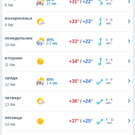
+31°
/
+22°
 и
15 мм
м/с
8 Авг.
ть действия
я на веб-
воскресенье
же
3
-
8
+33°
/
+23°
м/с
пределенный
9 Авг.
обы
вам рекламу
понедельник
30%
4
-
9
+33°
/
+22°
зированный
0.2 мм
м/с
10 Авг.
го основе.
айти
вторник
ьную
4
-
9
+34°
/
+23°
м/с
11 Авг.
 в нашей
йлов cookie
ремя
среда
40%
4
-
9
+35°
/
+24°
гласие,
1.4 мм
м/с
12 Авг.
опку
спользования
четверг
 cookie
4
-
9
+36°
/
+24°
м/с
13 Авг.
нную в
и нашего
пятница
5
-
11
+37°
/
+25°
м/с
14 Авг.
ОГО ВЫ