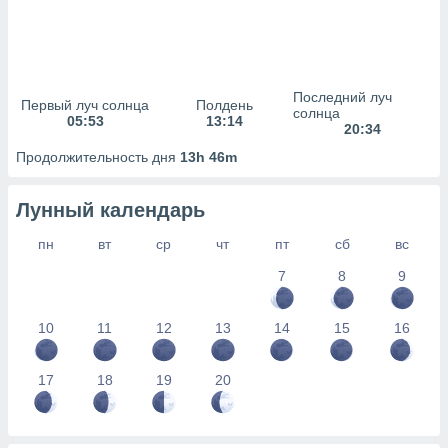
сервисов.
 наших 1199
неров
Последний луч
Первый луч солнца
Полдень
солнца
05:53
13:14
20:34
Продолжительность дня
13h 46m
Лунный календарь
пн
вт
ср
чт
пт
сб
вс
7
8
9
10
11
12
13
14
15
16
17
18
19
20