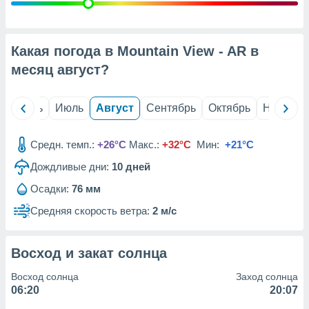
с помощью
или
данных из
чников,
Какая погода в Mountain View - AR в
и
вование
месяц
август
?
ие
х данных
й
Июнь
Июль
Август
Сентябрь
Октябрь
Ноябрь
контента.
ные
Средн. темп.:
+26°C
Макс.:
+32°C
Мин:
+21°C
и
Дождливые дни:
10
дней
ция
м
Осадки:
76 мм
я
Средняя скорость ветра:
2 м/с
рованная
нтент,
е
Восход и закат солнца
сти рекламы
Восход солнца
Заход солнца
ие сведения
06:20
20:07
и и