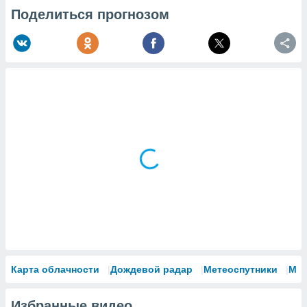
Поделиться прогнозом
Карта облачности
Дождевой радар
Метеоспутники
Мо
Избранные видео