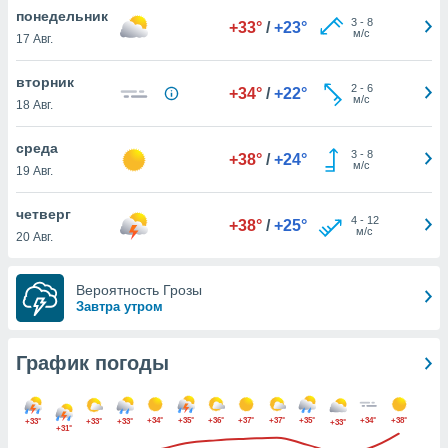
днако вы
понедельник
3
-
8
+33°
/
+23°
сматривать
м/с
17 Авг.
изированную
вторник
2
-
6
 можете
+34°
/
+22°
м/с
18 Авг.
от установки
ться
среда
3
-
8
+38°
/
+24°
нашему веб-
м/с
19 Авг.
дписке,
у
четверг
4
-
12
».
+38°
/
+25°
м/с
20 Авг.
гласия мы и
ры
Вероятность Грозы
 файлы
Завтра утром
кальные
торы или
 технологии
График погоды
я,
оступа и
ерсональных
+34°
+35°
+36°
+37°
+37°
+35°
+34°
+38°
+33°
+33°
+33°
их как
+33°
+31°
 о вашем