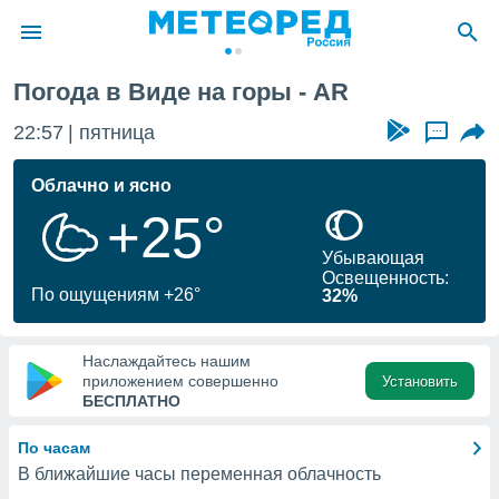
Погода в Виде на горы - AR
ие о
циальности
22:57
пятница
...
oda.com
)
Облачно и ясно
+25°
алами,
тировать
Убывающая
ество
Освещенность:
яемой
По ощущениям +26°
32%
. Вы можете
ступ к этому
используя
Наслаждайтесь нашим
едующих
приложением совершенно
Установить
БЕСПЛАТНО
файлы
По часам
олучить
В ближайшие часы переменная облачность
й доступ