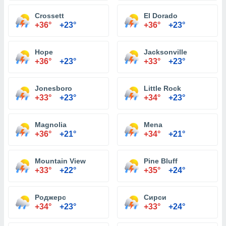
Crossett
El Dorado
+36°
+23°
+36°
+23°
Hope
Jacksonville
+36°
+23°
+33°
+23°
Jonesboro
Little Rock
+33°
+23°
+34°
+23°
Magnolia
Mena
+36°
+21°
+34°
+21°
Mountain View
Pine Bluff
+33°
+22°
+35°
+24°
Роджерс
Сирси
+34°
+23°
+33°
+24°