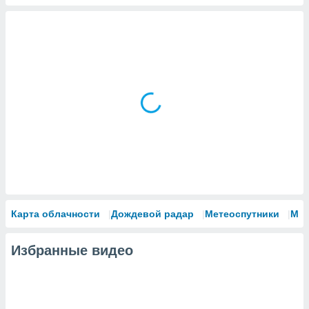
Карта облачности
Дождевой радар
Метеоспутники
Мо
Избранные видео