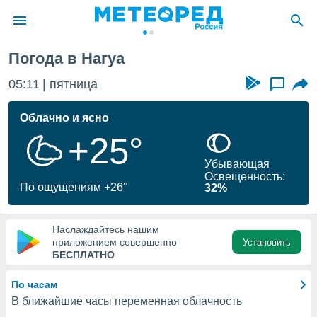
ес
Нагуа
Погода в Нагуа
ие о
циальности
05:11
пятница
...
oda.com
)
Облачно и ясно
+25°
алами,
тировать
Убывающая
ество
Освещенность:
яемой
По ощущениям +26°
32%
. Вы можете
ступ к этому
используя
Наслаждайтесь нашим
едующих
приложением совершенно
Установить
БЕСПЛАТНО
файлы
По часам
олучить
В ближайшие часы переменная облачность
й доступ