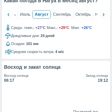
Какая погода в Нагуа в месяц
август
?
с помощью
или
данных из
й
Июнь
Июль
Август
Сентябрь
Октябрь
Ноябрь
чников,
и
вование
Средн. темп.:
+27°C
Макс.:
+29°C
Мин:
+26°C
ие
Дождливые дни:
24
дней
х данных
контента.
Осадки:
101 мм
ные
Средняя скорость ветра:
4 м/с
и
ция
м
Восход и закат солнца
я
Восход солнца
Заход солнца
рованная
06:17
19:12
нтент,
е
сти рекламы
ие сведения
и и
Последний луч