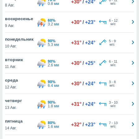
+30°
/
+24°
 и
0.8 мм
м/с
8 Авг.
ть действия
я на веб-
воскресенье
же
60%
6
-
12
+30°
/
+23°
3.2 мм
м/с
пределенный
9 Авг.
обы
вам рекламу
понедельник
90%
5
-
9
+31°
/
+24°
зированный
5.3 мм
м/с
10 Авг.
го основе.
айти
вторник
ьную
90%
6
-
11
+30°
/
+25°
2.6 мм
м/с
11 Авг.
 в нашей
йлов cookie
ремя
среда
90%
3
-
8
+30°
/
+24°
гласие,
6.4 мм
м/с
12 Авг.
опку
спользования
четверг
 cookie
90%
3
-
10
+31°
/
+24°
1.8 мм
м/с
13 Авг.
нную в
и нашего
пятница
80%
7
-
13
+32°
/
+23°
1.6 мм
м/с
14 Авг.
ОГО ВЫ