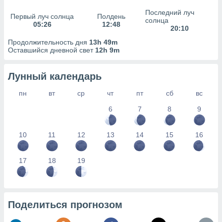
сервисов.
Последний луч
Первый луч солнца
Полдень
 наших 1199
солнца
05:26
12:48
неров
20:10
Продолжительность дня
13h 49m
Оставшийся дневной свет
12h 9m
Лунный календарь
пн
вт
ср
чт
пт
сб
вс
6
7
8
9
10
11
12
13
14
15
16
17
18
19
Поделиться прогнозом