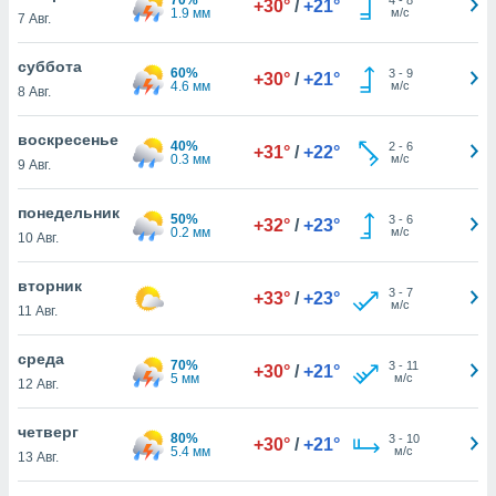
+30°
/
+21°
 и
1.9 мм
м/с
7 Авг.
ть действия
я на веб-
суббота
же
60%
3
-
9
+30°
/
+21°
4.6 мм
м/с
пределенный
8 Авг.
обы
вам рекламу
воскресенье
40%
2
-
6
+31°
/
+22°
зированный
0.3 мм
м/с
9 Авг.
го основе.
айти
понедельник
ьную
50%
3
-
6
+32°
/
+23°
0.2 мм
м/с
10 Авг.
 в нашей
йлов cookie
ремя
вторник
3
-
7
+33°
/
+23°
гласие,
м/с
11 Авг.
опку
спользования
среда
 cookie
70%
3
-
11
+30°
/
+21°
5 мм
м/с
12 Авг.
нную в
и нашего
четверг
80%
3
-
10
+30°
/
+21°
5.4 мм
м/с
13 Авг.
ОГО ВЫ