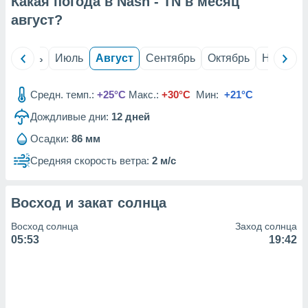
Какая погода в Nash - TN в месяц
с помощью
или
август
?
данных из
чников,
и
й
Июнь
Июль
Август
Сентябрь
Октябрь
Ноябрь
вование
ие
Средн. темп.:
+25°C
Макс.:
+30°C
Мин:
+21°C
х данных
Дождливые дни:
12
дней
контента.
Осадки:
86 мм
ные
и
Средняя скорость ветра:
2 м/с
ция
м
я
Восход и закат солнца
рованная
Восход солнца
Заход солнца
нтент,
05:53
19:42
е
сти рекламы
ие сведения
и и