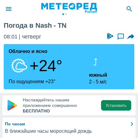
Погода в Nash - TN
ие о
циальности
08:01
четверг
...
oda.com
)
Облачно и ясно
+24°
алами,
тировать
ество
южный
яемой
По ощущениям +23°
2
5 м/с
. Вы можете
ступ к этому
используя
Наслаждайтесь нашим
едующих
приложением совершенно
Установить
БЕСПЛАТНО
файлы
По часам
олучить
В ближайшие часы моросящий дождь
й доступ