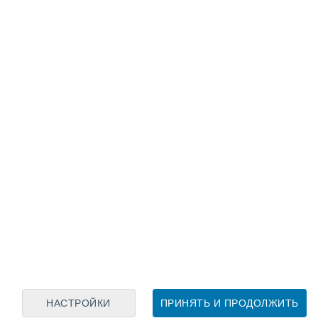
Лунный календарь
пн
вт
ср
чт
пт
сб
вс
8
9
10
11
12
13
14
15
16
17
18
19
20
21
НАСТРОЙКИ
ПРИНЯТЬ И ПРОДОЛЖИТЬ