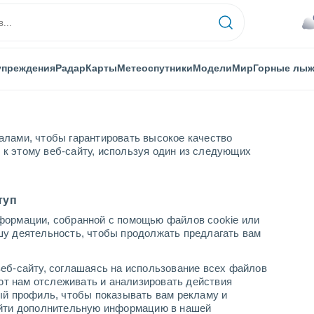
упреждения
Радар
Карты
Метеоспутники
Модели
Мир
Горные лы
алами, чтобы гарантировать высокое качество
к этому веб-сайту, используя один из следующих
туп
формации, собранной с помощью файлов cookie или
шу деятельность, чтобы продолжать предлагать вам
...
еб-сайту, соглашаясь на использование всех файлов
яют нам отслеживать и анализировать действия
По часам
ый профиль, чтобы показывать вам рекламу и
В ближайшие часы влажная
найти дополнительную информацию в нашей
удушающая жара