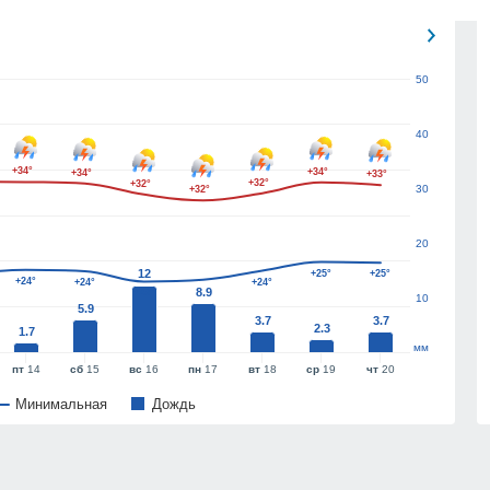
50
40
+34°
+34°
+34°
+33°
+32°
+32°
30
+32°
20
12
+25°
+25°
+24°
+24°
+24°
8.9
+23°
10
5.9
3.7
3.7
2.3
1.7
мм
пт
14
сб
15
вс
16
пн
17
вт
18
ср
19
чт
20
Минимальная
Дождь