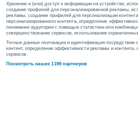
Хранение и (или) доступ к информации на устройстве, исп
6
-
12
м/с
6
-
12
м/с
6
-
11
м/с
создание профилей для персонализированной рекламы, ис
рекламы, создание профилей для персонализации контент
персонализированного контента, определение эффективнос
Погода в Нате cегодня
, 8 августа
понимание аудитории с помощью статистики или комбинаци
совершенствование сервисов, использование ограниченных
Переменная облачно
+26°
04:00
Точные данные геолокации и идентификация посредством с
Ощущаемая т.
+28°
контент, определение эффективности рекламы и контента, 
сервисов.
Облачно и ясно
+26°
05:00
Посмотреть наших 1199 партнеров
Ощущаемая т.
+29°
Облачно и ясно
+26°
06:00
Ощущаемая т.
+28°
Облачно и ясно
+28°
08:00
Ощущаемая т.
+32°
Облачно и ясно
+32°
11:00
Ощущаемая т.
+39°