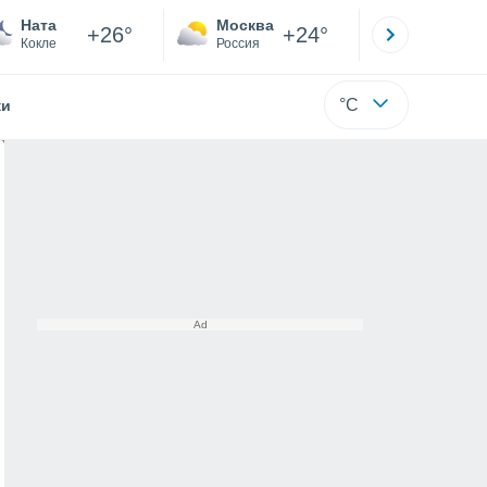
Ната
Москва
Санкт-
+26°
+24°
Кокле
Россия
Са
°C
жи