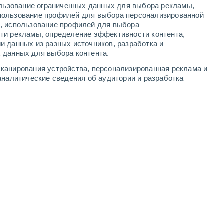
ользование ограниченных данных для выбора рекламы,
3
-
8
м/с
3
-
7
м/с
4
-
9
м/с
4
-
11
м/с
пользование профилей для выбора персонализированной
а, использование профилей для выбора
ти рекламы, определение эффективности контента,
и данных из разных источников, разработка и
 данных для выбора контента.
сть
Северо-восточный
0 Низкий
канирования устройства, персонализированная реклама и
4
-
8 м/с
FPS:
нет
аналитические сведения об аудитории и разработка
Северный
0 Низкий
4
-
8 м/с
FPS:
нет
Северный
0 Низкий
3
-
7 м/с
FPS:
нет
Северный
1 Низкий
3
-
7 м/с
FPS:
нет
Северный
9 Очень высокий!
4
-
10 м/с
FPS:
25-50