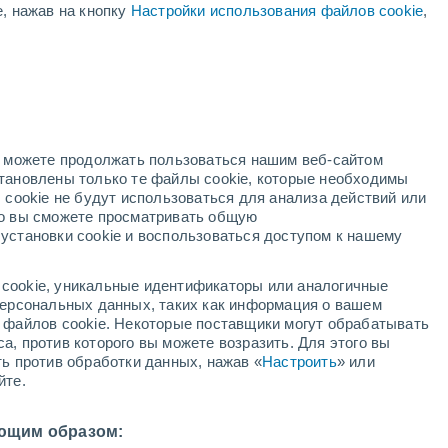
е, нажав на кнопку
Настройки использования файлов cookie
,
жёлтое предупреждение
Умеренное предупреждение о
другие Ната сегодня
ая
ость:
но можете продолжать пользоваться нашим веб-сайтом
становлены только те файлы cookie, которые необходимы
й радар
Метеоспутники
Модели
 cookie не будут использоваться для анализа действий или
ко вы сможете просматривать общую
установки cookie и воспользоваться доступом к нашему
вторник
среда
четверг
пятница
cookie, уникальные идентификаторы или аналогичные
11 Авг.
12 Авг.
13 Авг.
14 Авг.
 персональных данных, таких как информация о вашем
ы файлов cookie. Некоторые поставщики могут обрабатывать
а, против которого вы можете возразить. Для этого вы
ть против обработки данных, нажав «
Настроить
» или
80%
90%
90%
80%
йте.
0.9 мм
4 мм
2.6 мм
1.7 мм
35°
/
+25°
+33°
/
+24°
+34°
/
+24°
+34°
/
+24°
ющим образом: