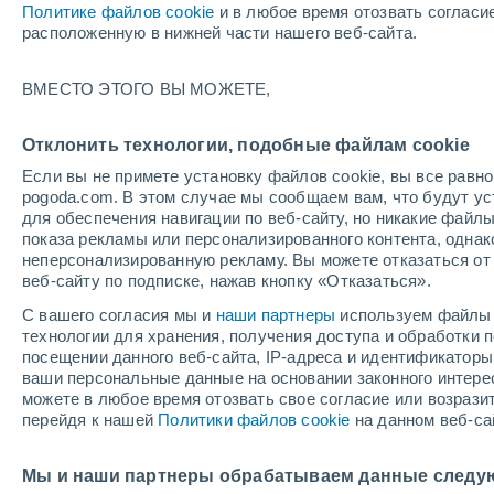
Политике файлов cookie
и в любое время отозвать согласи
+26°
расположенную в нижней части нашего веб-сайта.
Убывающ
ВМЕСТО ЭТОГО ВЫ МОЖЕТЕ,
Освещенн
По ощущениям +28°
21%
Отклонить технологии, подобные файлам cookie
Если вы не примете установку файлов cookie, вы все рав
pogoda.com. В этом случае мы сообщаем вам, что будут у
Погода на 1 – 7 дней
Карта облачности
Дождево
для обеспечения навигации по веб-сайту, но никакие файлы
показа рекламы или персонализированного контента, одна
неперсонализированную рекламу. Вы можете отказаться от 
веб-сайту по подписке, нажав кнопку «Отказаться».
завтра
понедельник
cегодня
С вашего согласия мы и
наши партнеры
используем файлы 
9 Авг.
10 Авг.
8 Авг.
технологии для хранения, получения доступа и обработки
посещении данного веб-сайта, IP-адреса и идентификатор
ваши персональные данные на основании законного интерес
можете в любое время отозвать свое согласие или возрази
30%
50%
40%
перейдя к нашей
Политики файлов cookie
на данном веб-са
0.2 мм
0.3 мм
0.4 мм
+33°
/
+25°
+34°
/
+24°
+
+34°
/
+25°
Мы и наши партнеры обрабатываем данные следу