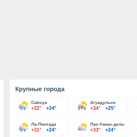
Крупные города
Cabuya
Агуадульсе
+32°
+24°
+34°
+25°
Ла-Пинтада
Лас-Уакас-дель-Кихе
+31°
+24°
+33°
+24°