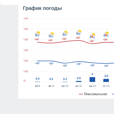
График погоды
+45
+40
+35°
+34°
+35
+34°
+34°
+33°
+33°
+30
+25
+25°
+25°
+25°
+24°
+24°
+24°
+20
4
2.6
0.9
0.4
0.2
0.3
°C
сб
8
вс
9
пн
10
вт
11
ср
12
чт
13
Максимальная