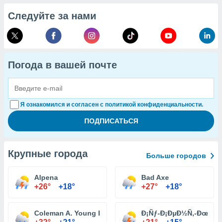
Следуйте за нами
Погода в вашей почте
Я ознакомился и согласен с политикой конфиденциальности.
Крупные города
Больше городов
Alpena
Bad Axe
+26°
+18°
+27°
+18°
Coleman A. Young International Airport Detroit
Ð¡Ñƒ-Ð¡ÐµÐ½Ñ‚-ÐœÐ°Ñ