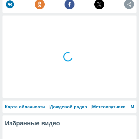
Карта облачности
Дождевой радар
Метеоспутники
Мо
Избранные видео