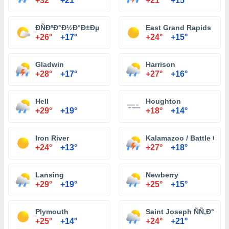
+32°
+21°
+21°
+15°
Ð­ÑÐºÐ°Ð½Ð°Ð±Ðµ
East Grand Rapids
+26°
+17°
+24°
+15°
Gladwin
Harrison
+28°
+17°
+27°
+16°
Hell
Houghton
+29°
+19°
+18°
+14°
Iron River
Kalamazoo / Battle Creek
+24°
+13°
+27°
+18°
Lansing
Newberry
+29°
+19°
+25°
+15°
Plymouth
Saint Joseph ÑÑ‚Ð°
+25°
+14°
+24°
+21°