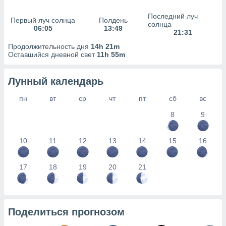
сервисов.
Последний луч
 наших 1199
Первый луч солнца
Полдень
солнца
неров
06:05
13:49
21:31
Продолжительность дня
14h 21m
Оставшийся дневной свет
11h 55m
Лунный календарь
пн
вт
ср
чт
пт
сб
вс
8
9
10
11
12
13
14
15
16
17
18
19
20
21
Поделиться прогнозом