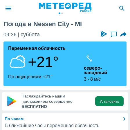
Погода в Nessen City - MI
ие о
циальности
09:36
суббота
...
oda.com
)
Переменная облачность
+21°
алами,
тировать
северо-
ество
западный
яемой
По ощущениям +21°
3
8 м/с
. Вы можете
ступ к этому
используя
едующих
Наслаждайтесь нашим
приложением совершенно
Установить
БЕСПЛАТНО
файлы
олучить
По часам
й доступ
В ближайшие часы переменная облачность