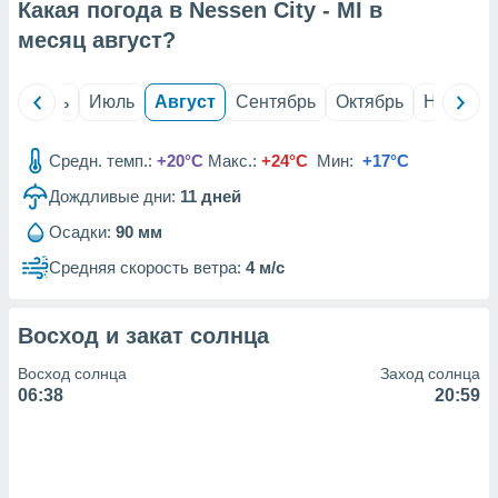
с помощью
Какая погода в Nessen City - MI в
или
месяц
август
?
данных из
чников,
и
й
Июнь
Июль
Август
Сентябрь
Октябрь
Ноябрь
вование
ие
Средн. темп.:
+20°C
Макс.:
+24°C
Мин:
+17°C
х данных
контента.
Дождливые дни:
11
дней
ные
Осадки:
90 мм
и
Средняя скорость ветра:
4 м/с
ция
м
я
Восход и закат солнца
рованная
Восход солнца
Заход солнца
нтент,
06:38
20:59
е
сти рекламы
ие сведения
и и