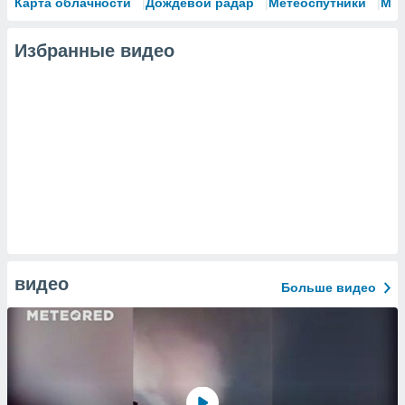
Карта облачности
Дождевой радар
Метеоспутники
Мо
Избранные видео
видео
Больше видео