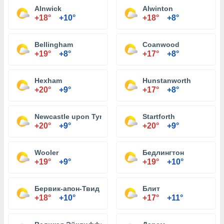
Alnwick
Alwinton
+18°
+10°
+18°
+8°
Bellingham
Coanwood
+19°
+8°
+17°
+8°
Hexham
Hunstanworth
+20°
+9°
+17°
+8°
Newcastle upon Tyne
Startforth
+20°
+9°
+20°
+9°
Wooler
Бедлингтон
+19°
+9°
+19°
+10°
Бервик-апон-Твид
Блит
+18°
+10°
+17°
+11°