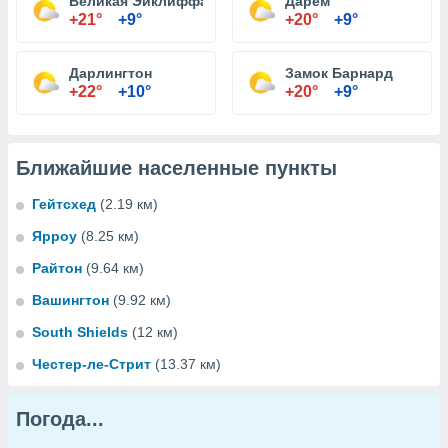
Великая Эйклиффа
Дарем
+21°
+9°
+20°
+9°
Дарлингтон
Замок Барнард
+22°
+10°
+20°
+9°
Ближайшие населенные пункты
Гейтсхед
(2.19 км)
Ярроу
(8.25 км)
Райтон
(9.64 км)
Вашингтон
(9.92 км)
South Shields
(12 км)
Честер-ле-Стрит
(13.37 км)
Погода...