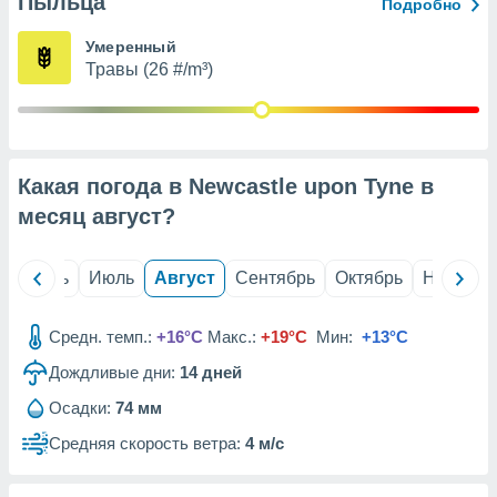
Пыльца
с помощью
Подробно
или
данных из
Умеренный
чников,
Травы (26 #/m³)
и
вование
ие
х данных
Какая погода в Newcastle upon Tyne в
контента.
месяц
август
?
ные
и
ция
й
Июнь
Июль
Август
Сентябрь
Октябрь
Ноябрь
м
я
Средн. темп.:
+16°C
Макс.:
+19°C
Мин:
+13°C
рованная
Дождливые дни:
14
дней
нтент,
е
Осадки:
74 мм
сти рекламы
Средняя скорость ветра:
4 м/с
ие сведения
и и