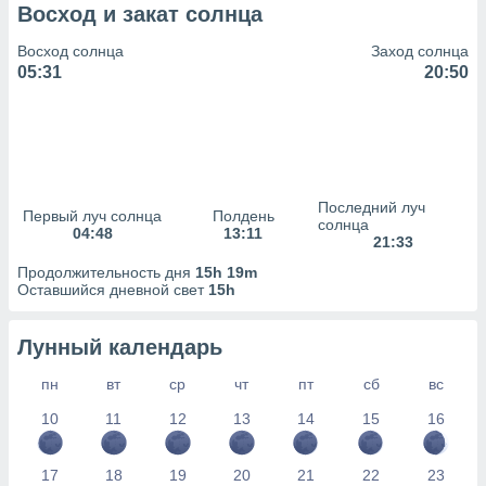
сервисов.
Восход и закат солнца
 наших 1199
Восход солнца
Заход солнца
неров
05:31
20:50
Последний луч
Первый луч солнца
Полдень
солнца
04:48
13:11
21:33
Продолжительность дня
15h 19m
Оставшийся дневной свет
15h
Лунный календарь
пн
вт
ср
чт
пт
сб
вс
10
11
12
13
14
15
16
17
18
19
20
21
22
23