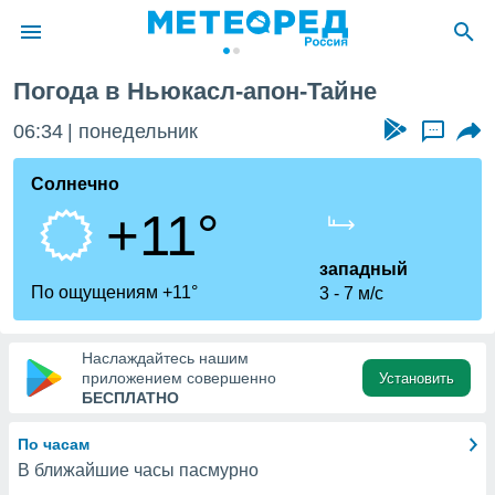
castle upon Tyne
Погода в Ньюкасл-апон-Тайне
ие о
циальности
06:34
понедельник
...
oda.com
)
Солнечно
+11°
алами,
тировать
ество
западный
яемой
По ощущениям +11°
3
7 м/с
. Вы можете
ступ к этому
используя
Наслаждайтесь нашим
едующих
приложением совершенно
Установить
БЕСПЛАТНО
файлы
По часам
олучить
В ближайшие часы пасмурно
й доступ