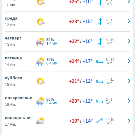
+25°
/
+10°
 и
м/с
11 Авг.
ть действия
я на веб-
среда
же
5
-
11
+28°
/
+15°
м/с
пределенный
12 Авг.
обы
вам рекламу
четверг
50%
3
-
10
+32°
/
+16°
зированный
1.4 мм
м/с
13 Авг.
го основе.
айти
пятница
ьную
70%
5
-
12
+24°
/
+17°
0.4 мм
м/с
14 Авг.
 в нашей
йлов cookie
ремя
суббота
4
-
11
+21°
/
+12°
гласие,
м/с
15 Авг.
опку
спользования
воскресенье
 cookie
60%
2
-
6
+20°
/
+12°
0.4 мм
м/с
16 Авг.
нную в
и нашего
понедельник
4
-
10
+19°
/
+14°
м/с
17 Авг.
ОГО ВЫ