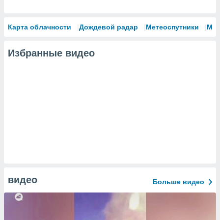
Карта облачности
Дождевой радар
Метеоспутники
Мо
Избранные видео
видео
Больше видео