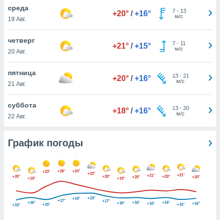
днако вы
среда
7
-
13
+20°
/
+16°
сматривать
м/с
19 Авг.
изированную
четверг
7
-
11
 можете
+21°
/
+15°
м/с
20 Авг.
от установки
ться
пятница
13
-
21
+20°
/
+16°
нашему веб-
м/с
21 Авг.
дписке,
у
суббота
13
-
20
».
+18°
/
+16°
м/с
22 Авг.
гласия мы и
ры
График погоды
 файлы
кальные
торы или
 технологии
+26°
+24°
+23°
+22°
+21°
+21°
+20°
+20°
+20°
+20°
+20°
+19°
+19°
я,
оступа и
ерсональных
+19°
+19°
+17°
+17°
+16°
+16°
+16°
+16°
+16°
+16°
+15°
+15°
+15°
их как
 о вашем