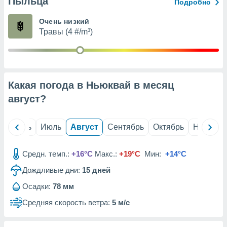
Пыльца
с помощью
Подробно
или
данных из
Очень низкий
чников,
Травы (4 #/m³)
и
вование
ие
х данных
Какая погода в Ньюквай в месяц
контента.
август
?
ные
и
ция
й
Июнь
Июль
Август
Сентябрь
Октябрь
Ноябрь
м
я
Средн. темп.:
+16°C
Макс.:
+19°C
Мин:
+14°C
рованная
Дождливые дни:
15
дней
нтент,
е
Осадки:
78 мм
сти рекламы
Средняя скорость ветра:
5 м/с
ие сведения
и и