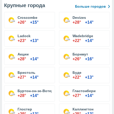
Крупные города
Больше городов
Croscombe
Devizes
+26°
+15°
+28°
+14°
Ladock
Wadebridge
+23°
+13°
+22°
+14°
Акции
Борнмут
+28°
+14°
+26°
+16°
Бристоль
Буде
+27°
+14°
+22°
+13°
Буртон-он-зе-Вотер
Гластонбери
+28°
+14°
+27°
+14°
Глостер
Каллингтон
+29°
+13°
+25°
+13°