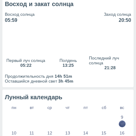
сервисов.
Восход и закат солнца
 наших 1199
Восход солнца
Заход солнца
неров
05:59
20:50
Последний луч
Первый луч солнца
Полдень
солнца
05:22
13:25
21:28
Продолжительность дня
14h 51m
Оставшийся дневной свет
3h 45m
Лунный календарь
пн
вт
ср
чт
пт
сб
вс
9
10
11
12
13
14
15
16