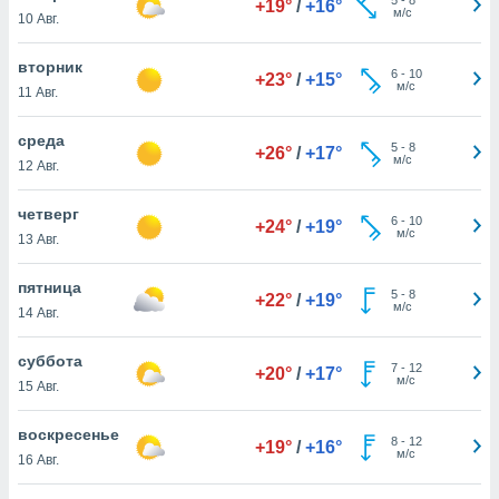
+19°
/
+16°
 и
м/с
10 Авг.
ть действия
я на веб-
вторник
же
6
-
10
+23°
/
+15°
м/с
пределенный
11 Авг.
обы
вам рекламу
среда
5
-
8
+26°
/
+17°
зированный
м/с
12 Авг.
го основе.
айти
четверг
ьную
6
-
10
+24°
/
+19°
м/с
13 Авг.
 в нашей
йлов cookie
ремя
пятница
5
-
8
+22°
/
+19°
гласие,
м/с
14 Авг.
опку
спользования
суббота
 cookie
7
-
12
+20°
/
+17°
м/с
15 Авг.
нную в
и нашего
воскресенье
8
-
12
+19°
/
+16°
м/с
16 Авг.
ОГО ВЫ