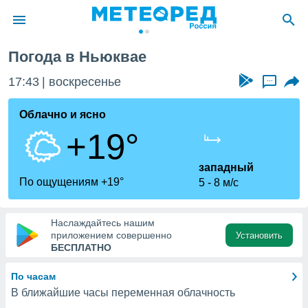
й
Погода в Ньюквае
ие о
циальности
17:43
воскресенье
...
oda.com
)
Облачно и ясно
+19°
алами,
тировать
ество
западный
яемой
По ощущениям +19°
5
8 м/с
. Вы можете
ступ к этому
используя
Наслаждайтесь нашим
едующих
приложением совершенно
Установить
БЕСПЛАТНО
файлы
По часам
олучить
В ближайшие часы переменная облачность
й доступ