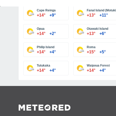
Cape Reinga
Fanal Island (Motuk
+14°
+9°
+13°
+11°
Opua
Otawaki Island
+14°
+2°
+13°
+6°
Philip Island
Roma
+14°
+4°
+15°
+5°
Tutukaka
Waipoua Forest
+14°
+4°
+14°
+4°