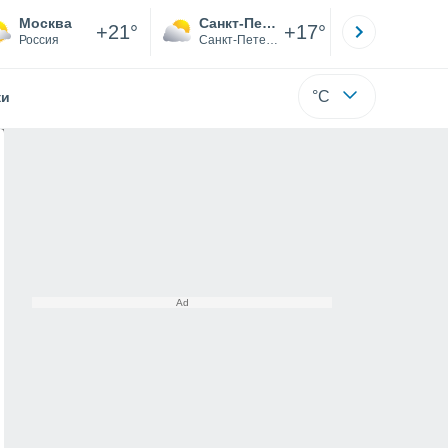
Москва
Санкт-Петербург
Якутск
+21°
+17°
Россия
Санкт-Петербург
Саха (Я
°C
жи