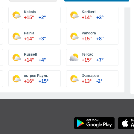
Больше городов
ino)
Kaitaia
Kerikeri
+15°
+2°
+14°
+3°
Paihia
Pandora
+14°
+3°
+15°
+8°
Russell
Te Kao
+14°
+4°
+15°
+7°
остров Рауль
Фангареи
+16°
+15°
+13°
-2°