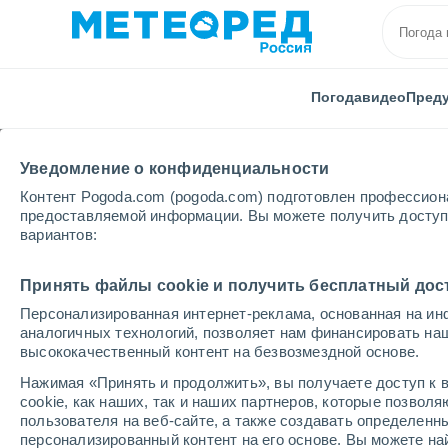
Погода
видео
Пред
Уведомление о конфиденциальности
Контент Pogoda.com (pogoda.com) подготовлен профессион
предоставляемой информации. Вы можете получить доступ 
вариантов:
Главная
Новая Зеландия
Нортленд
Принять файлы cookie и получить бесплатный дос
Персонализированная интернет-реклама, основанная на ин
Погода Нортленд
аналогичных технологий, позволяет нам финансировать на
высококачественный контент на безвозмездной основе.
Нажимая «Принять и продолжить», вы получаете доступ к в
cегодня, 7 августа
Весь день
символ
cookie, как наших, так и наших партнеров, которые позвол
пользователя на веб-сайте, а также создавать определенн
персонализированный контент на его основе. Вы можете 