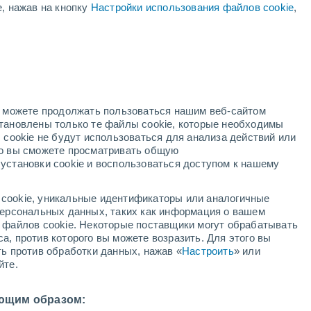
е, нажав на кнопку
Настройки использования файлов cookie
,
14°
+9°
но можете продолжать пользоваться нашим веб-сайтом
становлены только те файлы cookie, которые необходимы
 cookie не будут использоваться для анализа действий или
ко вы сможете просматривать общую
+15°
+5°
+14°
установки cookie и воспользоваться доступом к нашему
Roma
+3°
Paihia
cookie, уникальные идентификаторы или аналогичные
+14°
 персональных данных, таких как информация о вашем
+4°
Tutukaka
ы файлов cookie. Некоторые поставщики могут обрабатывать
а, против которого вы можете возразить. Для этого вы
+14°
+11°
ть против обработки данных, нажав «
Настроить
» или
Fanal Island
йте.
(Motukino)
ющим образом: