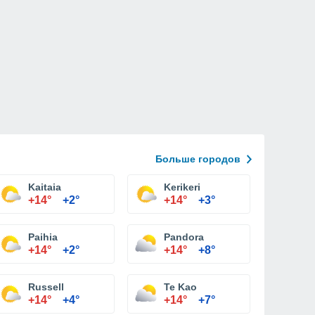
Больше городов
o)
Kaitaia
Kerikeri
+14°
+2°
+14°
+3°
Paihia
Pandora
+14°
+2°
+14°
+8°
Russell
Te Kao
+14°
+4°
+14°
+7°