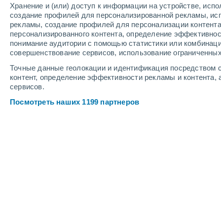
Хранение и (или) доступ к информации на устройстве, исп
7
-
13
м/с
6
-
12
м/с
3
-
6
м/с
создание профилей для персонализированной рекламы, ис
рекламы, создание профилей для персонализации контент
персонализированного контента, определение эффективнос
Погода в Russell cегодня
, 7 августа
понимание аудитории с помощью статистики или комбинаци
совершенствование сервисов, использование ограниченных
Облачно и ясно
+13°
17:00
Точные данные геолокации и идентификация посредством с
Ощущаемая т.
+13
контент, определение эффективности рекламы и контента, 
сервисов.
Облачно и ясно
+11°
18:00
Посмотреть наших 1199 партнеров
Ощущаемая т.
+11
Облачно и ясно
+11°
19:00
Ощущаемая т.
+11
Облачно и ясно
+10°
20:00
Ощущаемая т.
+10
Ясное небо
+10°
21:00
Ощущаемая т.
+12