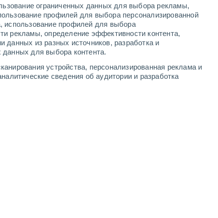
ользование ограниченных данных для выбора рекламы,
4
-
9
м/с
6
-
11
м/с
4
-
9
м/с
3
-
8
м/с
пользование профилей для выбора персонализированной
а, использование профилей для выбора
ти рекламы, определение эффективности контента,
и данных из разных источников, разработка и
 данных для выбора контента.
Северный
0 Низкий
канирования устройства, персонализированная реклама и
°
1
-
5 м/с
FPS:
нет
аналитические сведения об аудитории и разработка
Северо-восточный
0 Низкий
°
1
-
3 м/с
FPS:
нет
восточный
0 Низкий
°
1
-
2 м/с
FPS:
нет
юго-восточный
0 Низкий
°
0
-
1 м/с
FPS:
нет
южный
0 Низкий
°
0
-
1 м/с
FPS:
нет