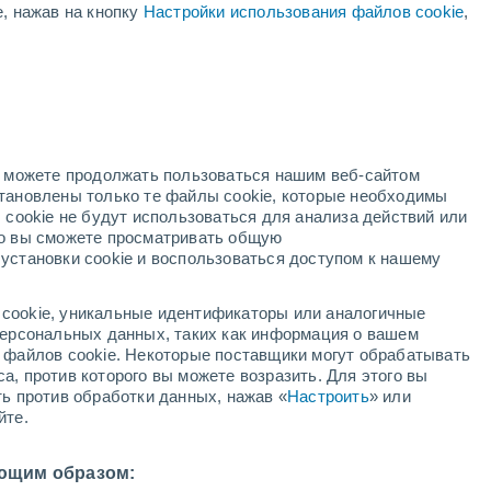
е, нажав на кнопку
Настройки использования файлов cookie
,
й
но можете продолжать пользоваться нашим веб-сайтом
становлены только те файлы cookie, которые необходимы
й радар
Метеоспутники
Модели
 cookie не будут использоваться для анализа действий или
ко вы сможете просматривать общую
установки cookie и воспользоваться доступом к нашему
недельник
вторник
среда
четверг
cookie, уникальные идентификаторы или аналогичные
10 Авг.
11 Авг.
12 Авг.
13 Авг.
 персональных данных, таких как информация о вашем
ы файлов cookie. Некоторые поставщики могут обрабатывать
а, против которого вы можете возразить. Для этого вы
ть против обработки данных, нажав «
Настроить
» или
50%
80%
70%
80%
йте.
6.3 мм
3.9 мм
1.1 мм
1.6 мм
17°
/
+11°
+18°
/
+10°
+19°
/
+10°
+16°
/
+9°
ющим образом: