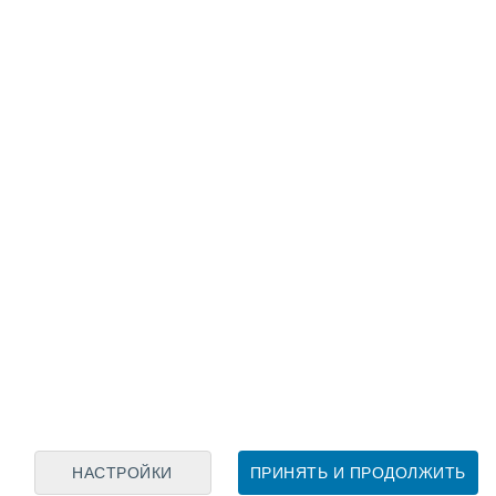
Лунный календарь
пн
вт
ср
чт
пт
сб
вс
7
8
9
10
11
12
13
14
15
16
17
18
19
20
НАСТРОЙКИ
ПРИНЯТЬ И ПРОДОЛЖИТЬ