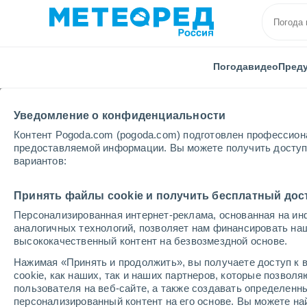
Погода
видео
Пред
Уведомление о конфиденциальности
Контент Pogoda.com (pogoda.com) подготовлен профессион
предоставляемой информации. Вы можете получить доступ 
вариантов:
Главная
Новая Зеландия
Нортленд
Russell
Принять файлы cookie и получить бесплатный дос
Персонализированная интернет-реклама, основанная на ин
Погода в Russell
аналогичных технологий, позволяет нам финансировать на
высококачественный контент на безвозмездной основе.
16:35
пятница
Нажимая «Принять и продолжить», вы получаете доступ к в
cookie, как наших, так и наших партнеров, которые позвол
пользователя на веб-сайте, а также создавать определенн
Облачно и ясно
персонализированный контент на его основе. Вы можете 