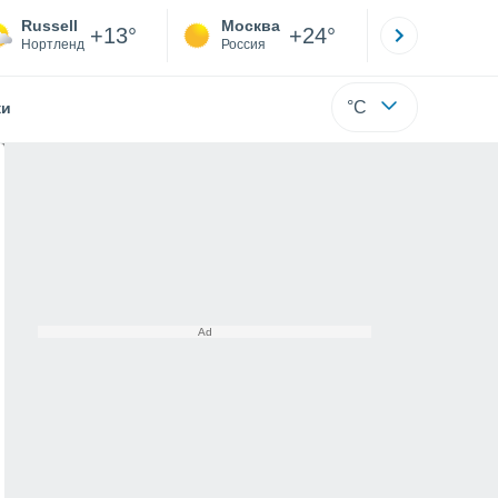
Russell
Москва
Санкт-
+13°
+24°
Нортленд
Россия
Са
°C
жи