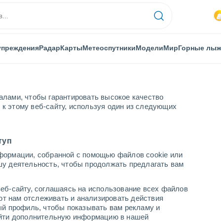
упреждения
Радар
Карты
Метеоспутники
Модели
Мир
Горные лы
алами, чтобы гарантировать высокое качество
к этому веб-сайту, используя один из следующих
туп
формации, собранной с помощью файлов cookie или
шу деятельность, чтобы продолжать предлагать вам
...
еб-сайту, соглашаясь на использование всех файлов
яют нам отслеживать и анализировать действия
По часам
ый профиль, чтобы показывать вам рекламу и
В ближайшие часы облачно
найти дополнительную информацию в нашей