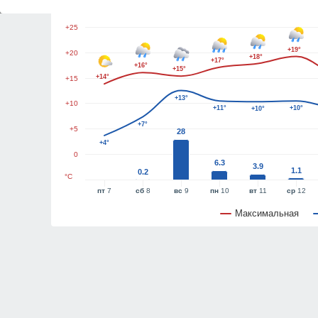
+30
+25
+19°
+20
+18°
+17°
+16°
+15°
+14°
+15
+13°
+10
+11°
+10°
+10°
+7°
+5
28
+4°
0
6.3
3.9
1.1
0.2
°C
пт
7
сб
8
вс
9
пн
10
вт
11
ср
12
Максимальная