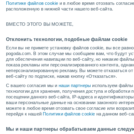
Политике файлов cookie
и в любое время отозвать согласи
+13°
расположенную в нижней части нашего веб-сайта.
ВМЕСТО ЭТОГО ВЫ МОЖЕТЕ,
Северны
По ощущениям +13°
1
-
5 м/с
Отклонить технологии, подобные файлам cookie
Если вы не примете установку файлов cookie, вы все рав
pogoda.com. В этом случае мы сообщаем вам, что будут у
Погода на 1 – 7 дней
Карта облачности
Дождево
для обеспечения навигации по веб-сайту, но никакие файлы
показа рекламы или персонализированного контента, одна
неперсонализированную рекламу. Вы можете отказаться от 
веб-сайту по подписке, нажав кнопку «Отказаться».
завтра
воскресенье
по
cегодня
С вашего согласия мы и
наши партнеры
используем файлы 
8 Авг.
9 Авг.
7 Авг.
технологии для хранения, получения доступа и обработки
посещении данного веб-сайта, IP-адреса и идентификатор
ваши персональные данные на основании законного интерес
можете в любое время отозвать свое согласие или возрази
60%
90%
перейдя к нашей
Политики файлов cookie
на данном веб-са
0.2 мм
28 мм
+16°
/
+7°
+15°
/
+13°
+
+14°
/
+4°
Мы и наши партнеры обрабатываем данные следу