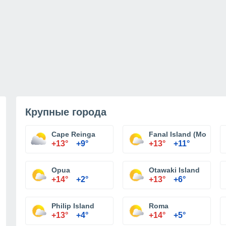
Крупные города
Cape Reinga
Fanal Island (Motukin
+13°
+9°
+13°
+11°
Opua
Otawaki Island
+14°
+2°
+13°
+6°
Philip Island
Roma
+13°
+4°
+14°
+5°