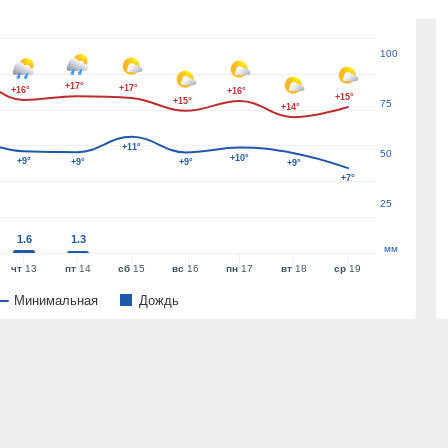
125
100
+17°
+17°
+16°
+16°
+15°
+15°
75
+14°
+11°
50
+10°
+9°
+9°
+9°
+9°
+7°
25
1.6
1.3
мм
чт
13
пт
14
сб
15
вс
16
пн
17
вт
18
ср
19
Минимальная
Дождь