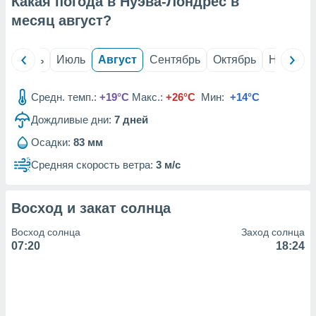
Какая погода в Нуэва-Лондрес в
с помощью
или
месяц
август
?
данных из
чников,
и
й
Июнь
Июль
Август
Сентябрь
Октябрь
Ноябрь
вование
ие
Средн. темп.:
+19°C
Макс.:
+26°C
Мин:
+14°C
х данных
Дождливые дни:
7
дней
контента.
Осадки:
83 мм
ные
и
Средняя скорость ветра:
3 м/с
ция
м
я
Восход и закат солнца
рованная
Восход солнца
Заход солнца
нтент,
07:20
18:24
е
сти рекламы
ие сведения
и и