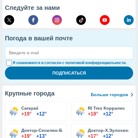
Следуйте за нами
Погода в вашей почте
Я ознакомился и согласен с политикой конфиденциальности.
Крупные города
Больше городов
Carayaó
RI Tres Корралес
+19°
+12°
+18°
+12°
Доктор-Сесилио-Баэс
Доктор-Х.Эулохио-Эс
+19°
+13°
+17°
+12°