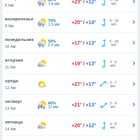
+23°
/
+12°
 и
1.8 мм
м/с
8 Авг.
ть действия
я на веб-
воскресенье
же
70%
5
-
10
+20°
/
+14°
1.5 мм
м/с
пределенный
9 Авг.
обы
вам рекламу
понедельник
50%
5
-
10
+17°
/
+13°
зированный
0.4 мм
м/с
10 Авг.
го основе.
айти
вторник
ьную
3
-
6
+19°
/
+13°
м/с
11 Авг.
 в нашей
йлов cookie
ремя
среда
3
-
7
+27°
/
+17°
гласие,
м/с
12 Авг.
опку
спользования
четверг
 cookie
60%
3
-
9
+21°
/
+13°
11 мм
м/с
13 Авг.
нную в
и нашего
пятница
4
-
8
+20°
/
+12°
м/с
14 Авг.
ОГО ВЫ