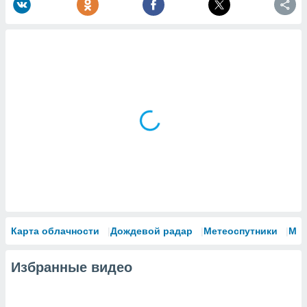
Карта облачности
Дождевой радар
Метеоспутники
Мо
Избранные видео