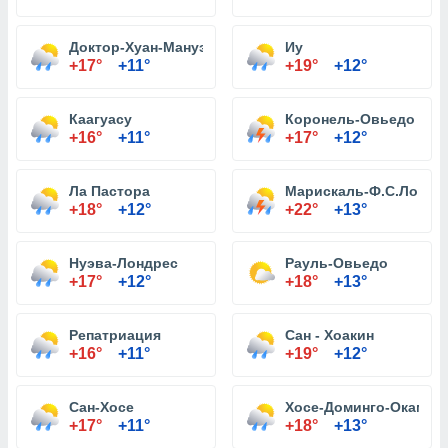
Доктор-Хуан-Мануэль-Фрутос
Иу
+17°
+11°
+19°
+12°
Каагуасу
Коронель-Овьедо
+16°
+11°
+17°
+12°
Ла Пастора
Марискаль-Ф.С.Лопес
+18°
+12°
+22°
+13°
Нуэва-Лондрес
Рауль-Овьедо
+17°
+12°
+18°
+13°
Репатриация
Сан - Хоакин
+16°
+11°
+19°
+12°
Сан-Хосе
Хосе-Доминго-Окампо
+17°
+11°
+18°
+13°