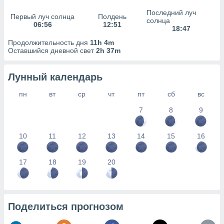
сервисов.
Последний луч
Первый луч солнца
Полдень
 наших 1199
солнца
06:56
12:51
неров
18:47
Продолжительность дня
11h 4m
Оставшийся дневной свет
2h 37m
Лунный календарь
пн
вт
ср
чт
пт
сб
вс
7
8
9
10
11
12
13
14
15
16
17
18
19
20
Поделиться прогнозом