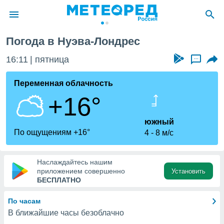
с
Погода в Нуэва-Лондрес
ие о
циальности
16:11
пятница
...
oda.com
)
Переменная облачность
+16°
алами,
тировать
ество
южный
яемой
По ощущениям +16°
4
8 м/с
. Вы можете
ступ к этому
используя
Наслаждайтесь нашим
едующих
приложением совершенно
Установить
БЕСПЛАТНО
файлы
По часам
олучить
В ближайшие часы безоблачно
й доступ