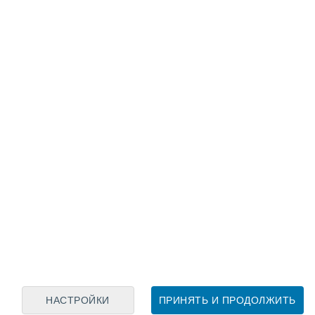
Лунный календарь
пн
вт
ср
чт
пт
сб
вс
7
8
9
10
11
12
13
14
15
16
17
18
19
20
НАСТРОЙКИ
ПРИНЯТЬ И ПРОДОЛЖИТЬ