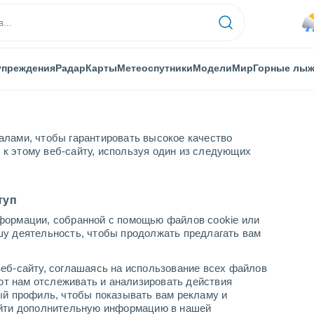
упреждения
Радар
Карты
Метеоспутники
Модели
Мир
Горные лы
алами, чтобы гарантировать высокое качество
к этому веб-сайту, используя один из следующих
туп
формации, собранной с помощью файлов cookie или
шу деятельность, чтобы продолжать предлагать вам
...
еб-сайту, соглашаясь на использование всех файлов
яют нам отслеживать и анализировать действия
По часам
ый профиль, чтобы показывать вам рекламу и
В ближайшие часы моросящий
найти дополнительную информацию в нашей
дождь