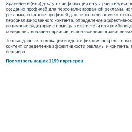
Хранение и (или) доступ к информации на устройстве, исп
4
-
9
м/с
8
-
15
м/с
3
-
9
м/с
создание профилей для персонализированной рекламы, ис
рекламы, создание профилей для персонализации контент
персонализированного контента, определение эффективнос
Погода в Оби cегодня
, 7 августа
понимание аудитории с помощью статистики или комбинаци
совершенствование сервисов, использование ограниченных
Облачно и ясно
+22°
11:00
Точные данные геолокации и идентификация посредством с
Ощущаемая т.
+24
контент, определение эффективности рекламы и контента, 
сервисов.
Небольшой дожд
30%
+22°
12:00
Посмотреть наших 1199 партнеров
0.1 мм
Ощущаемая т.
+22
Небольшой дожд
30%
+19°
13:00
1.1 мм
Ощущаемая т.
+19
Переменная обла
+23°
14:00
Ощущаемая т.
+25
Переменная обла
+23°
15:00
Ощущаемая т.
+25