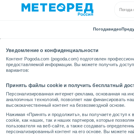
Погода
видео
Пред
Уведомление о конфиденциальности
Контент Pogoda.com (pogoda.com) подготовлен профессион
предоставляемой информации. Вы можете получить доступ 
вариантов:
Главная
Новосибирская области
Обь
Принять файлы cookie и получить бесплатный дос
Персонализированная интернет-реклама, основанная на ин
Погода в Оби
аналогичных технологий, позволяет нам финансировать на
высококачественный контент на безвозмездной основе.
11:29
пятница
Нажимая «Принять и продолжить», вы получаете доступ к в
cookie, как наших, так и наших партнеров, которые позвол
пользователя на веб-сайте, а также создавать определенн
Облачно и ясно
персонализированный контент на его основе. Вы можете 