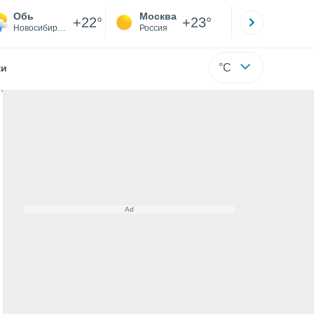
Обь
Москва
Санкт-
+22°
+23°
Новосибирская
Россия
Са
°C
жи