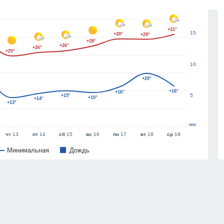
20
+31°
15
+30°
+29°
+28°
+26°
+26°
+25°
10
+20°
+16°
+16°
5
+15°
+15°
+14°
+13°
мм
чт
13
пт
14
сб
15
вс
16
пн
17
вт
18
ср
19
Минимальная
Дождь