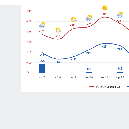
+40
+35
+32°
+29°
+30
+27°
+27°
+24°
+25
+21°
+20
+19°
+18°
+15
+16°
+15°
+13°
2.5
+12°
+10
0.3
0.2
°C
пт
7
сб
8
вс
9
пн
10
вт
11
ср
12
Максимальная