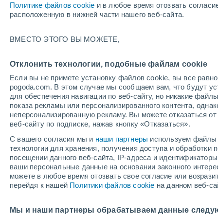
Политике файлов cookie
и в любое время отозвать согласи
+22°
расположенную в нижней части нашего веб-сайта.
ВМЕСТО ЭТОГО ВЫ МОЖЕТЕ,
юго-запа
По ощущениям +24°
2
-
6 м/с
Отклонить технологии, подобные файлам cookie
Если вы не примете установку файлов cookie, вы все рав
pogoda.com. В этом случае мы сообщаем вам, что будут у
Погода на 1 – 7 дней
Карта дождей
Дождевой р
для обеспечения навигации по веб-сайту, но никакие файлы
показа рекламы или персонализированного контента, одна
неперсонализированную рекламу. Вы можете отказаться от 
веб-сайту по подписке, нажав кнопку «Отказаться».
завтра
воскресенье
по
cегодня
С вашего согласия мы и
наши партнеры
используем файлы 
8 Авг.
9 Авг.
7 Авг.
технологии для хранения, получения доступа и обработки
посещении данного веб-сайта, IP-адреса и идентификатор
ваши персональные данные на основании законного интерес
можете в любое время отозвать свое согласие или возрази
80%
перейдя к нашей
Политики файлов cookie
на данном веб-са
2.5 мм
+21°
/
+12°
+27°
/
+13°
+
+24°
/
+15°
Мы и наши партнеры обрабатываем данные следу