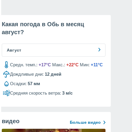
Какая погода в Обь в месяц
август
?
Август
Средн. темп.:
+17°C
Макс.:
+22°C
Мин:
+11°C
Дождливые дни:
12
дней
Осадки:
57 мм
Средняя скорость ветра:
3 м/с
видео
Больше видео