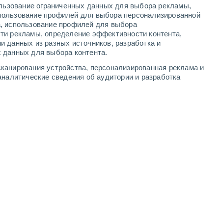
ользование ограниченных данных для выбора рекламы,
2
-
5
м/с
3
-
8
м/с
6
-
13
м/с
5
-
11
м/с
пользование профилей для выбора персонализированной
а, использование профилей для выбора
ти рекламы, определение эффективности контента,
и данных из разных источников, разработка и
 данных для выбора контента.
юго-западный
3 Средний
канирования устройства, персонализированная реклама и
°
2
-
6 м/с
FPS:
6-10
аналитические сведения об аудитории и разработка
ь
западный
3 Средний
°
3
-
8 м/с
FPS:
6-10
ь
юго-западный
5 Средний
°
3
-
9 м/с
FPS:
6-10
чность
западный
5 Средний
°
3
-
8 м/с
FPS:
6-10
чность
западный
4 Средний
°
3
-
8 м/с
FPS:
6-10