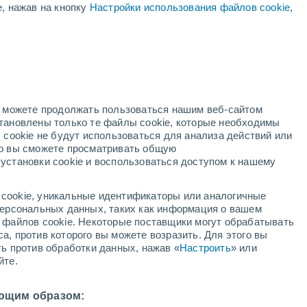
е, нажав на кнопку
Настройки использования файлов cookie
,
дный
но можете продолжать пользоваться нашим веб-сайтом
становлены только те файлы cookie, которые необходимы
адар
Метеоспутники
Модели
 cookie не будут использоваться для анализа действий или
ко вы сможете просматривать общую
установки cookie и воспользоваться доступом к нашему
недельник
вторник
среда
четверг
cookie, уникальные идентификаторы или аналогичные
10 Авг.
11 Авг.
12 Авг.
13 Авг.
 персональных данных, таких как информация о вашем
ы файлов cookie. Некоторые поставщики могут обрабатывать
а, против которого вы можете возразить. Для этого вы
ть против обработки данных, нажав «
Настроить
» или
40%
50%
йте.
0.2 мм
0.3 мм
27°
/
+16°
+32°
/
+19°
+29°
/
+18°
+25°
/
+13°
ющим образом: