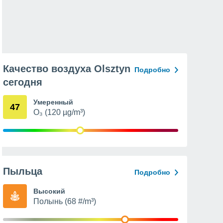
Качество воздуха Olsztyn
Подробно
сегодня
Умеренный
47
O₃ (120 µg/m³)
Пыльца
Подробно
Высокий
Полынь (68 #/m³)