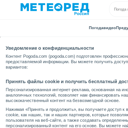
Погода
видео
Пред
Уведомление о конфиденциальности
Контент Pogoda.com (pogoda.com) подготовлен профессион
предоставляемой информации. Вы можете получить доступ 
вариантов:
Главная
Польша
Варминьско-Мазурское
Olsz
Принять файлы cookie и получить бесплатный дос
Персонализированная интернет-реклама, основанная на ин
Погода в Olsztyn
аналогичных технологий, позволяет нам финансировать на
высококачественный контент на безвозмездной основе.
16:55
четверг
Нажимая «Принять и продолжить», вы получаете доступ к в
cookie, как наших, так и наших партнеров, которые позвол
пользователя на веб-сайте, а также создавать определенн
Буря
персонализированный контент на его основе. Вы можете 