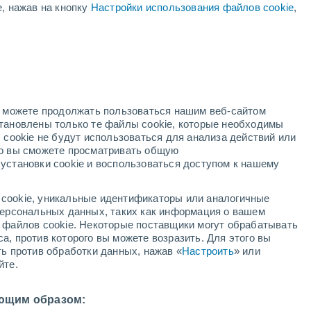
е, нажав на кнопку
Настройки использования файлов cookie
,
оранжевое
предупреждение
Значительное предупреждение о
высокая температура Olsztyn
сегодня
Понижение температуры
В первой половине дня
но можете продолжать пользоваться нашим веб-сайтом
становлены только те файлы cookie, которые необходимы
ждей
Метеоспутники
Модели
 cookie не будут использоваться для анализа действий или
ко вы сможете просматривать общую
установки cookie и воспользоваться доступом к нашему
кресенье
понедельник
вторник
среда
cookie, уникальные идентификаторы или аналогичные
9 Авг.
10 Авг.
11 Авг.
12 Авг.
 персональных данных, таких как информация о вашем
ы файлов cookie. Некоторые поставщики могут обрабатывать
а, против которого вы можете возразить. Для этого вы
ть против обработки данных, нажав «
Настроить
» или
60%
60%
йте.
0.9 мм
2.8 мм
4°
/
+11°
+28°
/
+15°
+21°
/
+13°
+20°
/
+11°
ющим образом: