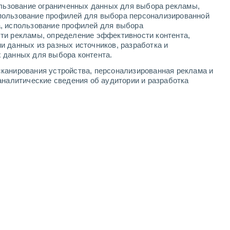
ользование ограниченных данных для выбора рекламы,
-
6
м/с
5
-
11
м/с
6
-
13
м/с
3
-
9
м/с
пользование профилей для выбора персонализированной
а, использование профилей для выбора
ти рекламы, определение эффективности контента,
и данных из разных источников, разработка и
 данных для выбора контента.
западный
1 Низкий
канирования устройства, персонализированная реклама и
1°
2
-
9 м/с
FPS:
нет
аналитические сведения об аудитории и разработка
дь
западный
1 Низкий
9°
3
-
7 м/с
FPS:
нет
дь
северо-западный
0 Низкий
2°
3
-
6 м/с
FPS:
нет
дь
северо-западный
0 Низкий
1°
3
-
6 м/с
FPS:
нет
северо-западный
0 Низкий
9°
3
-
6 м/с
FPS:
нет