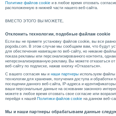
Политике файлов cookie
и в любое время отозвать согласи
+23°
расположенную в нижней части нашего веб-сайта.
60%
ВМЕСТО ЭТОГО ВЫ МОЖЕТЕ,
По ощущениям +21°
1.6 мм
Отклонить технологии, подобные файлам cookie
Если вы не примете установку файлов cookie, вы все рав
pogoda.com. В этом случае мы сообщаем вам, что будут у
Погода на 1 – 7 дней
Дождевой радар
Карта до
для обеспечения навигации по веб-сайту, но никакие файлы
показа рекламы или персонализированного контента, одна
неперсонализированную рекламу. Вы можете отказаться от 
веб-сайту по подписке, нажав кнопку «Отказаться».
завтра
суббота
вос
cегодня
С вашего согласия мы и
наши партнеры
используем файлы 
7 Авг.
8 Авг.
6 Авг.
технологии для хранения, получения доступа и обработки
посещении данного веб-сайта, IP-адреса и идентификатор
ваши персональные данные на основании законного интерес
можете в любое время отозвать свое согласие или возрази
90%
перейдя к нашей
Политики файлов cookie
на данном веб-са
13 мм
+23°
/
+16°
+20°
/
+12°
+2
+29°
/
+17°
Мы и наши партнеры обрабатываем данные следу