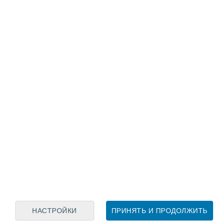
Лунный календарь
пн
вт
ср
чт
пт
сб
вс
6
7
8
9
10
11
12
13
14
15
16
17
18
19
НАСТРОЙКИ
ПРИНЯТЬ И ПРОДОЛЖИТЬ