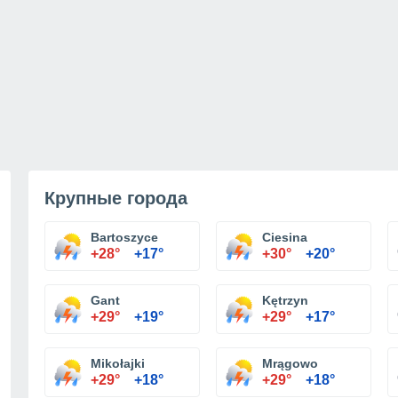
Крупные города
Bartoszyce
Ciesina
+28°
+17°
+30°
+20°
Gant
Kętrzyn
+29°
+19°
+29°
+17°
Mikołajki
Mrągowo
+29°
+18°
+29°
+18°