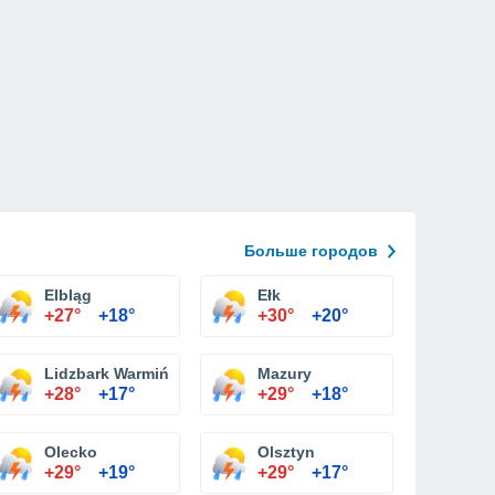
Больше городов
Elbląg
Ełk
+27°
+18°
+30°
+20°
Lidzbark Warmiński
Mazury
+28°
+17°
+29°
+18°
Olecko
Olsztyn
+29°
+19°
+29°
+17°