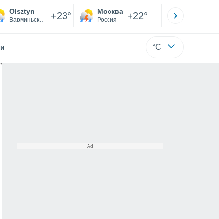
Olsztyn
Москва
Санкт-
+23°
+22°
Варминьско-Мазурское
Россия
Са
°C
жи