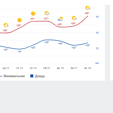
80
+30°
60
+27°
+27°
+24°
+23°
+23°
+20°
40
+15°
+15°
+13°
+12°
+12°
20
+11°
+9°
мм
ср
12
чт
13
пт
14
сб
15
вс
16
пн
17
вт
18
Минимальная
Дождь