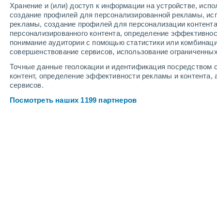
Хранение и (или) доступ к информации на устройстве, исп
4
-
10
м/с
4
-
10
м/с
3
4
-
10
м/с
создание профилей для персонализированной рекламы, ис
рекламы, создание профилей для персонализации контент
персонализированного контента, определение эффективнос
Погода в Olsztyn cегодня
, 6 августа
понимание аудитории с помощью статистики или комбинаци
совершенствование сервисов, использование ограниченных
Буря
60%
+23°
Точные данные геолокации и идентификация посредством с
17:00
1.6 мм
Ощущаемая т.
+2
контент, определение эффективности рекламы и контента, 
сервисов.
Небольшой дож
60%
+22°
Посмотреть наших 1199 партнеров
18:00
1.5 мм
Ощущаемая т.
+1
Небольшой дож
50%
+22°
19:00
0.4 мм
Ощущаемая т.
+2
Небольшой дож
30%
+21°
20:00
0.1 мм
Ощущаемая т.
+2
Солнечно
+19°
21:00
Ощущаемая т.
+1