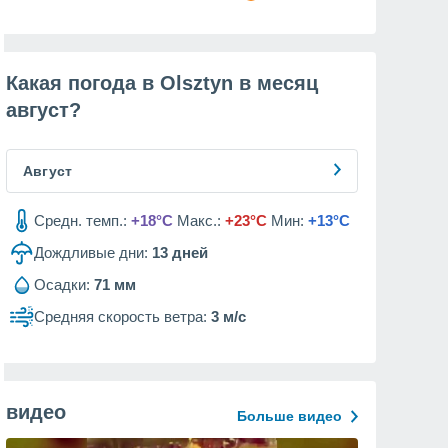
Какая погода в Olsztyn в месяц
август
?
Август
Средн. темп.:
+18°C
Макс.:
+23°C
Мин:
+13°C
Дождливые дни:
13
дней
Осадки:
71 мм
Средняя скорость ветра:
3 м/с
видео
Больше видео