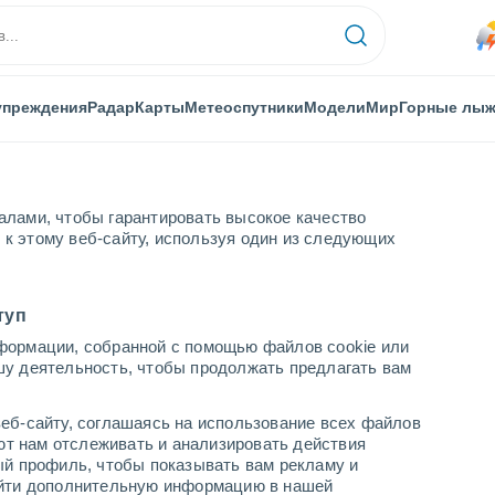
упреждения
Радар
Карты
Метеоспутники
Модели
Мир
Горные лы
алами, чтобы гарантировать высокое качество
к этому веб-сайту, используя один из следующих
tyn
туп
формации, собранной с помощью файлов cookie или
шу деятельность, чтобы продолжать предлагать вам
...
еб-сайту, соглашаясь на использование всех файлов
яют нам отслеживать и анализировать действия
По часам
ый профиль, чтобы показывать вам рекламу и
В ближайшие часы моросящий
найти дополнительную информацию в нашей
дождь