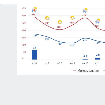
+40
+35
+29°
+30
+28°
+25
+24°
+23°
+21°
+20°
+20
+17°
+15
+16°
+15°
+13°
+12°
+10
+11°
13
+5
2.8
0.9
°C
чт
6
пт
7
сб
8
вс
9
пн
10
вт
11
Максимальная