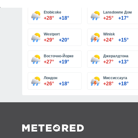
Etobicoke
Lansdowne Дом
+28°
+18°
+25°
+17°
Westport
Winisk
+29°
+20°
+24°
+15°
Восточно-Йорке
Джералдтона
+27°
+19°
+27°
+13°
Лондон
Миссиссауга
+26°
+18°
+28°
+18°