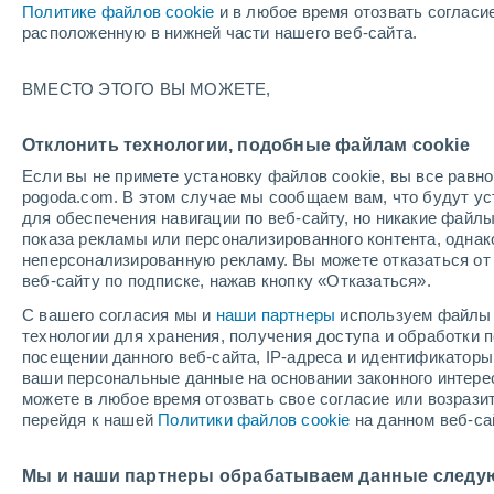
Политике файлов cookie
и в любое время отозвать согласи
расположенную в нижней части нашего веб-сайта.
+25°
+17°
ВМЕСТО ЭТОГО ВЫ МОЖЕТЕ,
Lansdowne
Дом
+25°
+15°
Отклонить технологии, подобные файлам cookie
Красное
+25°
озеро
Если вы не примете установку файлов cookie, вы все рав
+16°
pogoda.com. В этом случае мы сообщаем вам, что будут у
Sioux
Lookout
Джералдто
для обеспечения навигации по веб-сайту, но никакие файлы
показа рекламы или персонализированного контента, одна
+27°
неперсонализированную рекламу. Вы можете отказаться от 
+14°
веб-сайту по подписке, нажав кнопку «Отказаться».
Тандер-Бей
С вашего согласия мы и
наши партнеры
используем файлы 
технологии для хранения, получения доступа и обработки
посещении данного веб-сайта, IP-адреса и идентификатор
ваши персональные данные на основании законного интерес
можете в любое время отозвать свое согласие или возрази
перейдя к нашей
Политики файлов cookie
на данном веб-са
Мы и наши партнеры обрабатываем данные следу