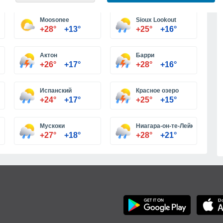
Больше городов
Moosonee
Sioux Lookout
+28°
+13°
+25°
+16°
Актон
Барри
+26°
+17°
+28°
+16°
Испанский
Красное озеро
+24°
+17°
+25°
+15°
Мускоки
Ниагара-он-те-Лейк
+27°
+18°
+28°
+21°