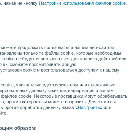
е, нажав на кнопку
Настройки использования файлов cookie
,
+28°
+13°
Moosonee
но можете продолжать пользоваться нашим веб-сайтом
+27°
становлены только те файлы cookie, которые необходимы
+13°
на
 cookie не будут использоваться для анализа действий или
ко вы сможете просматривать общую
+27°
+12°
установки cookie и воспользоваться доступом к нашему
Тимминс
cookie, уникальные идентификаторы или аналогичные
+26°
 персональных данных, таких как информация о вашем
+16°
ы файлов cookie. Некоторые поставщики могут обрабатывать
Садбери
а, против которого вы можете возразить. Для этого вы
+28°
ть против обработки данных, нажав «
Настроить
» или
+19°
+26°
йте.
Оттава
+19°
Порт
Северн
+26°
ющим образом:
+19°
+26°
Торонто