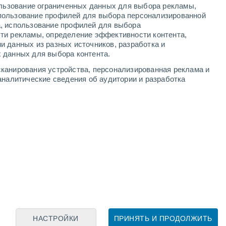
+18°
ользование ограниченных данных для выбора рекламы,
Лондон
пользование профилей для выбора персонализированной
а, использование профилей для выбора
ти рекламы, определение эффективности контента,
и данных из разных источников, разработка и
Leaflet
|
©
OpenStreetMap
|
ECMWF
by © Meteored
 данных для выбора контента.
канирования устройства, персонализированная реклама и
аналитические сведения об аудитории и разработка
НАСТРОЙКИ
ПРИНЯТЬ И ПРОДОЛЖИТЬ