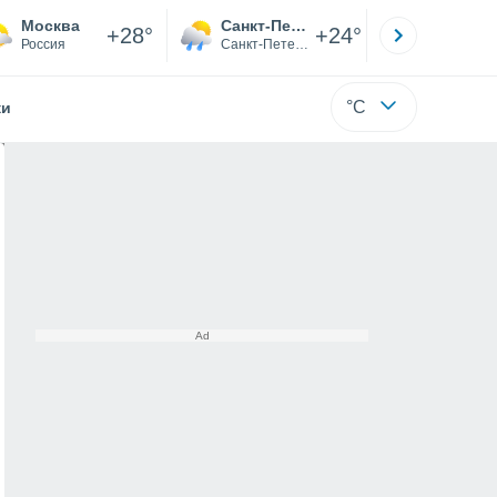
Москва
Санкт-Петербург
Якутск
+28°
+24°
Россия
Санкт-Петербург
Саха (Я
°C
жи