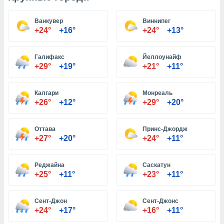
Ванкувер
Виннипег
и,
+24°
+16°
+24°
+13°
 файлам
Галифакс
Йеллоунайф
примете
+29°
+19°
+21°
+11°
айлов
се равно
должать
Калгари
Монреаль
ся нашим
+26°
+12°
+29°
+20°
pogoda.com.
ае мы
м, что
Оттава
Принс-Джордж
овлены
+27°
+20°
+24°
+11°
айлы cookie,
обходимы
ения
Реджайна
Саскатун
 веб-сайту,
+25°
+11°
+23°
+11°
файлы cookie
пользоваться
Сент-Джон
Сент-Джонс
 действий
+24°
+17°
+16°
+11°
рекламы или
рованного