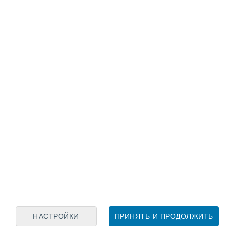
Лунный календарь
пн
вт
ср
чт
пт
сб
вс
6
7
8
9
10
11
12
13
14
15
16
17
18
19
НАСТРОЙКИ
ПРИНЯТЬ И ПРОДОЛЖИТЬ