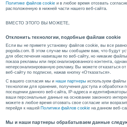
Политике файлов cookie
и в любое время отозвать согласи
+15°
расположенную в нижней части нашего веб-сайта.
ВМЕСТО ЭТОГО ВЫ МОЖЕТЕ,
Северны
По ощущениям +15°
5
-
8 м/с
Отклонить технологии, подобные файлам cookie
Если вы не примете установку файлов cookie, вы все рав
pogoda.com. В этом случае мы сообщаем вам, что будут у
Погода на 1 – 7 дней
Карта дождей
Дождевой р
для обеспечения навигации по веб-сайту, но никакие файлы
показа рекламы или персонализированного контента, одна
неперсонализированную рекламу. Вы можете отказаться от 
веб-сайту по подписке, нажав кнопку «Отказаться».
завтра
суббота
вос
cегодня
С вашего согласия мы и
наши партнеры
используем файлы 
7 Авг.
8 Авг.
6 Авг.
технологии для хранения, получения доступа и обработки
посещении данного веб-сайта, IP-адреса и идентификатор
ваши персональные данные на основании законного интерес
можете в любое время отозвать свое согласие или возрази
80%
перейдя к нашей
Политики файлов cookie
на данном веб-са
2.5 мм
+26°
/
+10°
+26°
/
+14°
+2
+21°
/
+11°
Мы и наши партнеры обрабатываем данные следу