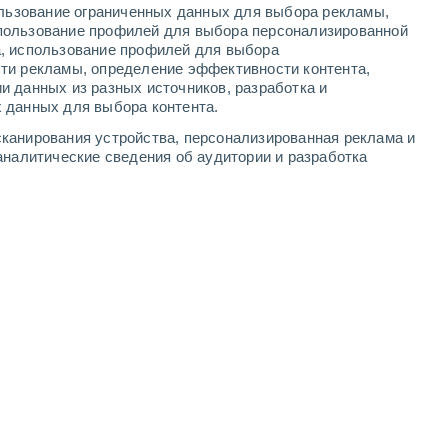
ользование ограниченных данных для выбора рекламы,
-
8
м/с
3
-
6
м/с
2
-
7
м/с
2
-
9
м/с
пользование профилей для выбора персонализированной
а, использование профилей для выбора
ти рекламы, определение эффективности контента,
вгуста
и данных из разных источников, разработка и
 данных для выбора контента.
Северный
4 Средний
канирования устройства, персонализированная реклама и
5
-
8 м/с
FPS:
6-10
аналитические сведения об аудитории и разработка
Северо-восточный
3 Средний
1
-
6 м/с
FPS:
6-10
Северо-восточный
2 Низкий
1
-
5 м/с
FPS:
нет
чность
Северо-восточный
2 Низкий
2
-
6 м/с
FPS:
нет
Северо-восточный
1 Низкий
3
-
7 м/с
FPS:
нет