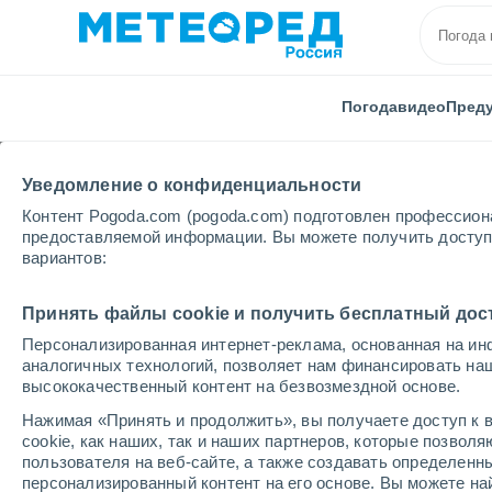
Погода
видео
Пред
Уведомление о конфиденциальности
Контент Pogoda.com (pogoda.com) подготовлен профессион
предоставляемой информации. Вы можете получить доступ 
вариантов:
Главная
Канада
Провинция Альберты
Калгар
Принять файлы cookie и получить бесплатный дос
Персонализированная интернет-реклама, основанная на ин
Погода в Калгари - AB
аналогичных технологий, позволяет нам финансировать на
высококачественный контент на безвозмездной основе.
13:37
четверг
Нажимая «Принять и продолжить», вы получаете доступ к в
cookie, как наших, так и наших партнеров, которые позвол
пользователя на веб-сайте, а также создавать определенн
Пасмурно
персонализированный контент на его основе. Вы можете 