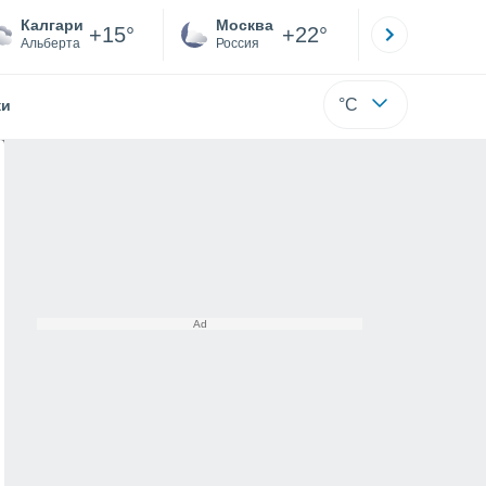
Калгари
Москва
Санкт-
+15°
+22°
Альберта
Россия
Са
°C
жи