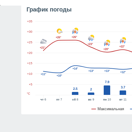
График погоды
+35
+30
+26°
+26°
+25
+23°
+22°
+21°
+20°
+20
+15
+14°
+13°
+13°
+12°
+10
+11°
+10°
7.9
+5
3.7
2.5
2
°C
чт
6
пт
7
сб
8
вс
9
пн
10
вт
11
Максимальная