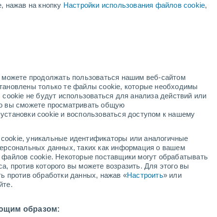
е, нажав на кнопку
Настройки использования файлов cookie
,
й
но можете продолжать пользоваться нашим веб-сайтом
становлены только те файлы cookie, которые необходимы
адар
Метеоспутники
Модели
 cookie не будут использоваться для анализа действий или
ко вы сможете просматривать общую
установки cookie и воспользоваться доступом к нашему
кресенье
понедельник
вторник
среда
cookie, уникальные идентификаторы или аналогичные
9 Авг.
10 Авг.
11 Авг.
12 Авг.
 персональных данных, таких как информация о вашем
ы файлов cookie. Некоторые поставщики могут обрабатывать
а, против которого вы можете возразить. Для этого вы
ть против обработки данных, нажав «
Настроить
» или
90%
90%
90%
90%
йте.
2 мм
7.9 мм
3.7 мм
8.1 мм
3°
/
+13°
+20°
/
+13°
+22°
/
+12°
+20°
/
+13°
ющим образом: