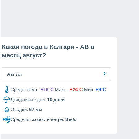
Какая погода в Калгари - AB в
месяц
август
?
Август
Средн. темп.:
+16°C
Макс.:
+24°C
Мин:
+9°C
Дождливые дни:
10
дней
Осадки:
67 мм
Средняя скорость ветра:
3 м/с