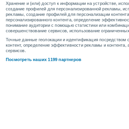
Хранение и (или) доступ к информации на устройстве, исп
3
-
8
м/с
3
-
8
м/с
3
9
-
15
м/с
создание профилей для персонализированной рекламы, ис
рекламы, создание профилей для персонализации контент
персонализированного контента, определение эффективнос
Погода в Калгари - AB cегодня
, 6 а
понимание аудитории с помощью статистики или комбинаци
совершенствование сервисов, использование ограниченных
Пасмурно
+15°
14:00
Точные данные геолокации и идентификация посредством с
Ощущаемая т.
+15°
контент, определение эффективности рекламы и контента, 
сервисов.
Пасмурно
+20°
15:00
Посмотреть наших 1199 партнеров
Ощущаемая т.
+20°
Пасмурно
+20°
16:00
Ощущаемая т.
+20°
Переменная обла
+20°
17:00
Ощущаемая т.
+20°
Облачно и ясно
+20°
18:00
Ощущаемая т.
+20°