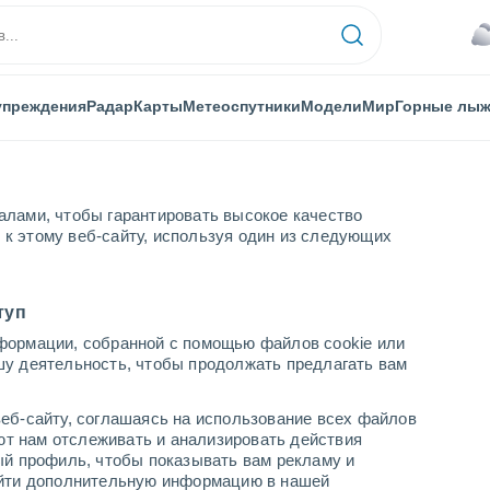
упреждения
Радар
Карты
Метеоспутники
Модели
Мир
Горные лы
алами, чтобы гарантировать высокое качество
к этому веб-сайту, используя один из следующих
и
туп
формации, собранной с помощью файлов cookie или
шу деятельность, чтобы продолжать предлагать вам
...
еб-сайту, соглашаясь на использование всех файлов
яют нам отслеживать и анализировать действия
По часам
ый профиль, чтобы показывать вам рекламу и
В ближайшие часы пасмурно
найти дополнительную информацию в нашей