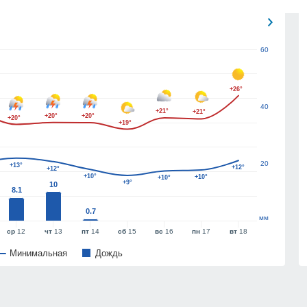
60
+26°
40
+21°
+21°
+20°
+20°
+20°
+19°
20
+13°
+12°
+12°
+10°
+10°
+10°
+9°
10
8.1
0.7
мм
ср
12
чт
13
пт
14
сб
15
вс
16
пн
17
вт
18
Минимальная
Дождь