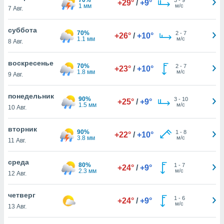
+29°
/
+9°
 и
1 мм
м/с
7 Авг.
ть действия
я на веб-
суббота
же
70%
2
-
7
+26°
/
+10°
1.1 мм
м/с
пределенный
8 Авг.
обы
вам рекламу
воскресенье
70%
2
-
7
+23°
/
+10°
зированный
1.8 мм
м/с
9 Авг.
го основе.
айти
понедельник
ьную
90%
3
-
10
+25°
/
+9°
1.5 мм
м/с
10 Авг.
 в нашей
йлов cookie
ремя
вторник
90%
1
-
8
+22°
/
+10°
гласие,
3.8 мм
м/с
11 Авг.
опку
спользования
среда
 cookie
80%
1
-
7
+24°
/
+9°
2.3 мм
м/с
12 Авг.
нную в
и нашего
четверг
1
-
6
+24°
/
+9°
м/с
13 Авг.
ОГО ВЫ