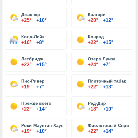
Джаспер
Калгари
+25°
+10°
+20°
+12°
Колд-Лейк
Конрад
+16°
+8°
+22°
+15°
Летбридж
Озеро Луиза
+23°
+15°
+24°
+7°
Пис-Ривер
Плиточный табак
+19°
+7°
+22°
+13°
Прежде всего
Ред-Дир
+22°
+14°
+18°
+10°
Роки-Маунтин-Хаус
Фиолетовый-Спрингс
+19°
+10°
+22°
+14°