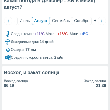
Какая погода в Джаспер - AB в месяц
с помощью
или
август
?
данных из
чников,
и
й
Июнь
Июль
Август
Сентябрь
Октябрь
Ноябрь
вование
ие
Средн. темп.:
+11°C
Макс.:
+18°C
Мин:
+4°C
х данных
Дождливые дни:
14
дней
контента.
Осадки:
77 мм
ные
и
Средняя скорость ветра:
2 м/с
ция
м
я
Восход и закат солнца
рованная
Восход солнца
Заход солнца
нтент,
06:19
21:36
е
сти рекламы
ие сведения
и и