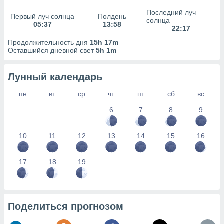
сервисов.
Последний луч
Первый луч солнца
Полдень
 наших 1199
солнца
05:37
13:58
неров
22:17
Продолжительность дня
15h 17m
Оставшийся дневной свет
5h 1m
Лунный календарь
пн
вт
ср
чт
пт
сб
вс
6
7
8
9
10
11
12
13
14
15
16
17
18
19
Поделиться прогнозом