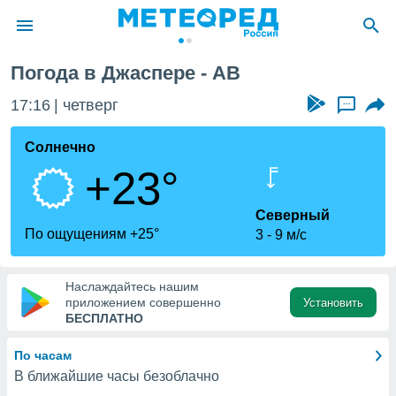
Погода в Джаспере - AB
ие о
циальности
17:16
четверг
...
oda.com
)
Солнечно
+23°
алами,
тировать
ество
Северный
яемой
По ощущениям +25°
3
9 м/с
. Вы можете
ступ к этому
используя
Наслаждайтесь нашим
едующих
приложением совершенно
Установить
БЕСПЛАТНО
файлы
По часам
олучить
В ближайшие часы безоблачно
й доступ