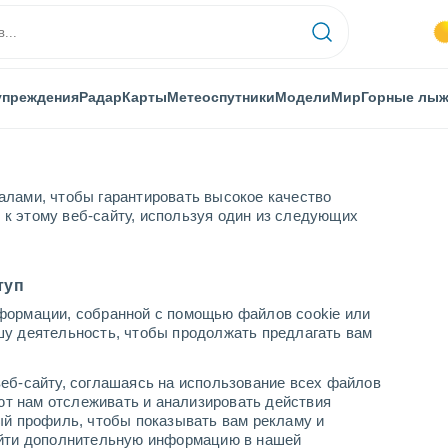
упреждения
Радар
Карты
Метеоспутники
Модели
Мир
Горные лы
алами, чтобы гарантировать высокое качество
к этому веб-сайту, используя один из следующих
ующая неделя
туп
формации, собранной с помощью файлов cookie или
ближайшие 8 - 14 дней
шу деятельность, чтобы продолжать предлагать вам
...
еб-сайту, соглашаясь на использование всех файлов
яют нам отслеживать и анализировать действия
По часам
ый профиль, чтобы показывать вам рекламу и
В ближайшие часы моросящий
найти дополнительную информацию в нашей
дождь