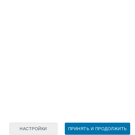
Лунный календарь
пн
вт
ср
чт
пт
сб
вс
7
8
9
10
11
12
13
14
15
16
17
18
19
20
НАСТРОЙКИ
ПРИНЯТЬ И ПРОДОЛЖИТЬ