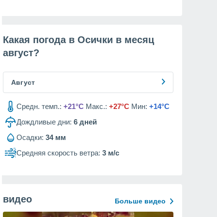
Какая погода в Осички в месяц
август
?
Август
Средн. темп.:
+21°C
Макс.:
+27°C
Мин:
+14°C
Дождливые дни:
6
дней
Осадки:
34 мм
Средняя скорость ветра:
3 м/с
видео
Больше видео