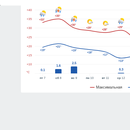
+45
+40
+35°
+35
+33°
+30°
+29°
+30
+29°
+28°
+25
+20
+21°
+19°
+19°
+18°
+17°
+15
+13°
2.5
+10
1.6
0.3
0.1
°C
пт
7
сб
8
вс
9
пн
10
вт
11
ср
12
Максимальная