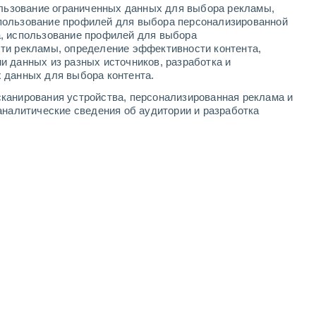
ользование ограниченных данных для выбора рекламы,
4
-
10
м/с
5
-
10
м/с
3
-
10
м/с
4
-
9
м/с
пользование профилей для выбора персонализированной
а, использование профилей для выбора
ти рекламы, определение эффективности контента,
и данных из разных источников, разработка и
 данных для выбора контента.
западный
0 Низкий
канирования устройства, персонализированная реклама и
4°
4
-
7 м/с
FPS:
нет
аналитические сведения об аудитории и разработка
западный
1 Низкий
6°
5
-
9 м/с
FPS:
нет
западный
2 Низкий
9°
6
-
11 м/с
FPS:
нет
западный
3 Средний
0°
6
-
13 м/с
FPS:
6-10
западный
2 Низкий
0°
6
-
14 м/с
FPS:
нет