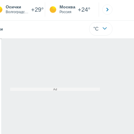
Осички
Москва
Санкт-
+29°
+24°
Волгоградская
Россия
Са
°C
жи