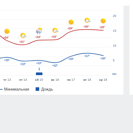
25
20
+30°
+29°
+29°
15
+24°
+24°
+24°
+21°
10
+17°
+16°
+15°
+15°
5
+13°
+13°
+12°
1
мм
чт
13
пт
14
сб
15
вс
16
пн
17
вт
18
ср
19
Минимальная
Дождь