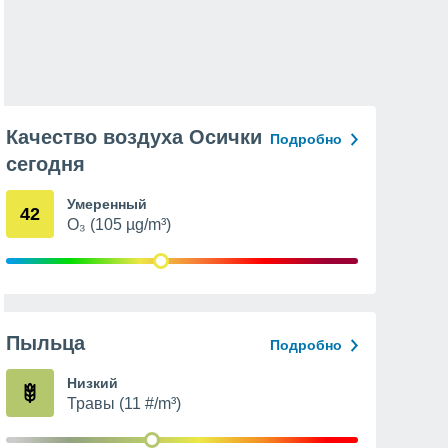
Качество воздуха Осички
Подробно
сегодня
Умеренный
42
O₃ (105 µg/m³)
Пыльца
Подробно
Низкий
Травы (11 #/m³)