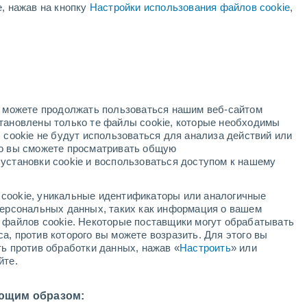
е, нажав на кнопку
Настройки использования файлов cookie
,
й
но можете продолжать пользоваться нашим веб-сайтом
становлены только те файлы cookie, которые необходимы
адар
Метеоспутники
Модели
 cookie не будут использоваться для анализа действий или
ко вы сможете просматривать общую
установки cookie и воспользоваться доступом к нашему
недельник
вторник
среда
четверг
cookie, уникальные идентификаторы или аналогичные
17 Авг.
18 Авг.
19 Авг.
20 Авг.
 персональных данных, таких как информация о вашем
ы файлов cookie. Некоторые поставщики могут обрабатывать
а, против которого вы можете возразить. Для этого вы
ть против обработки данных, нажав «
Настроить
» или
йте.
29°
/
+15°
+30°
/
+17°
+29°
/
+16°
+26°
/
+15°
ющим образом: