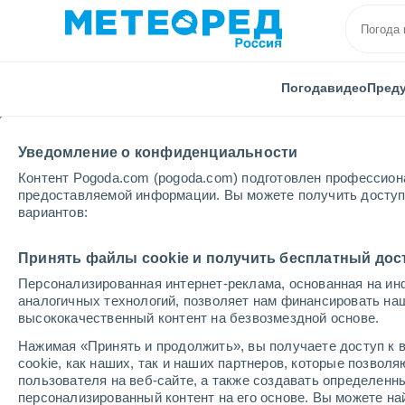
Погода
видео
Пред
Уведомление о конфиденциальности
Контент Pogoda.com (pogoda.com) подготовлен профессион
предоставляемой информации. Вы можете получить доступ 
вариантов:
Главная
Волгоградская области
Осички
След
Принять файлы cookie и получить бесплатный дос
Персонализированная интернет-реклама, основанная на ин
Погода в Осичках на 
аналогичных технологий, позволяет нам финансировать на
высококачественный контент на безвозмездной основе.
08:07
пятница
Нажимая «Принять и продолжить», вы получаете доступ к в
cookie, как наших, так и наших партнеров, которые позвол
пользователя на веб-сайте, а также создавать определенн
Солнечно
персонализированный контент на его основе. Вы можете 