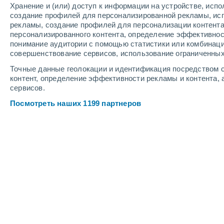
Хранение и (или) доступ к информации на устройстве, исп
4
-
8
м/с
5
-
10
м/с
6
-
14
м/с
создание профилей для персонализированной рекламы, ис
рекламы, создание профилей для персонализации контент
персонализированного контента, определение эффективнос
в пятницу, 14 августа
понимание аудитории с помощью статистики или комбинаци
совершенствование сервисов, использование ограниченных
Ясное небо
+14°
03:00
Точные данные геолокации и идентификация посредством с
Ощущаемая т.
+1
контент, определение эффективности рекламы и контента, 
сервисов.
Солнечно
+16°
06:00
Посмотреть наших 1199 партнеров
Ощущаемая т.
+1
Солнечно
+19°
09:00
Ощущаемая т.
+1
Облачно и ясно
+20°
12:00
Ощущаемая т.
+2
Облачно и ясно
+20°
15:00
Ощущаемая т.
+2