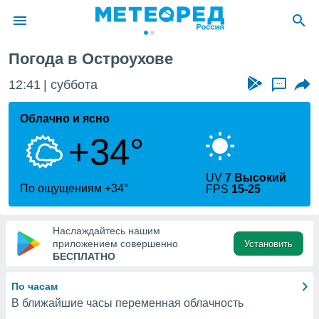
Погода в Остроухове
ие о
циальности
12:41
суббота
...
oda.com
)
Облачно и ясно
+34°
алами,
тировать
ество
UV
7 Высокий
яемой
По ощущениям +34°
FPS
15-25
. Вы можете
ступ к этому
используя
Наслаждайтесь нашим
едующих
приложением совершенно
Установить
БЕСПЛАТНО
файлы
По часам
олучить
В ближайшие часы переменная облачность
й доступ