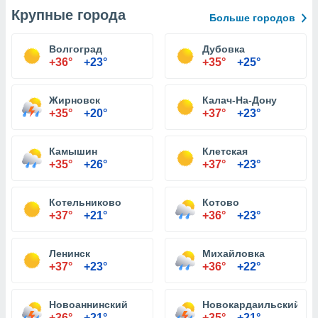
Крупные города
Больше городов
Волгоград
Дубовка
+36°
+23°
+35°
+25°
Жирновск
Калач-На-Дону
+35°
+20°
+37°
+23°
Камышин
Клетская
+35°
+26°
+37°
+23°
Котельниково
Котово
+37°
+21°
+36°
+23°
Ленинск
Михайловка
+37°
+23°
+36°
+22°
Новоаннинский
Новокардаильский
+36°
+21°
+35°
+21°