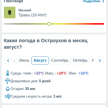
Пыльца
с помощью
Подробно
или
данных из
Низкий
чников,
Травы (16 #/m³)
и
вование
ие
х данных
Какая погода в Остроухов в месяц
контента.
август
?
ные
и
ция
й
Июнь
Июль
Август
Сентябрь
Октябрь
Ноябрь
м
я
Средн. темп.:
+22°C
Макс.:
+28°C
Мин:
+15°C
рованная
Дождливые дни:
5
дней
нтент,
е
Осадки:
30 мм
сти рекламы
Средняя скорость ветра:
3 м/с
ие сведения
и и