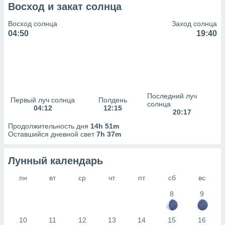
сервисов.
Восход и закат солнца
 наших 1199
Восход солнца
Заход солнца
неров
04:50
19:40
Последний луч
Первый луч солнца
Полдень
солнца
04:12
12:15
20:17
Продолжительность дня
14h 51m
Оставшийся дневной свет
7h 37m
Лунный календарь
пн
вт
ср
чт
пт
сб
вс
8
9
10
11
12
13
14
15
16