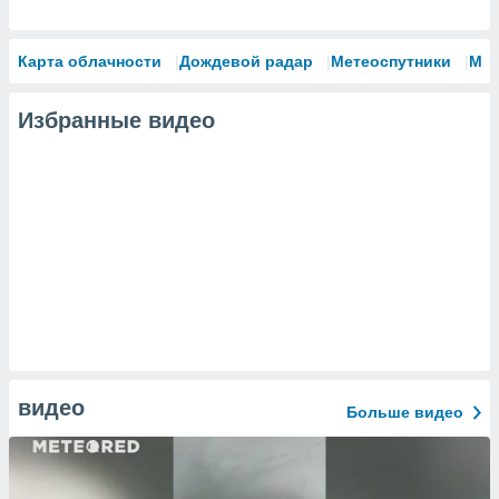
Карта облачности
Дождевой радар
Метеоспутники
Мо
Избранные видео
видео
Больше видео