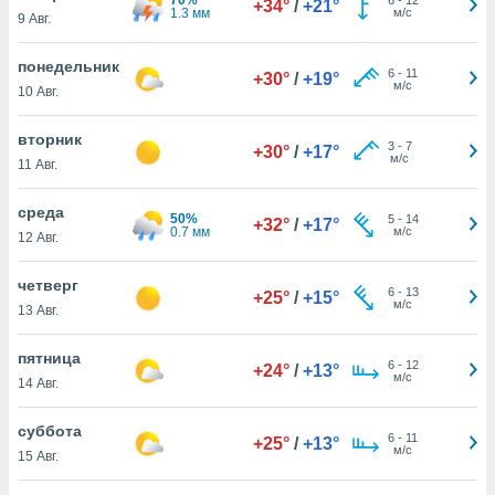
+34°
/
+21°
 и
1.3 мм
м/с
9 Авг.
ть действия
я на веб-
понедельник
же
6
-
11
+30°
/
+19°
м/с
пределенный
10 Авг.
обы
вам рекламу
вторник
3
-
7
+30°
/
+17°
зированный
м/с
11 Авг.
го основе.
айти
среда
ьную
50%
5
-
14
+32°
/
+17°
0.7 мм
м/с
12 Авг.
 в нашей
йлов cookie
ремя
четверг
6
-
13
+25°
/
+15°
гласие,
м/с
13 Авг.
опку
спользования
пятница
 cookie
6
-
12
+24°
/
+13°
м/с
14 Авг.
нную в
и нашего
суббота
6
-
11
+25°
/
+13°
м/с
15 Авг.
ОГО ВЫ