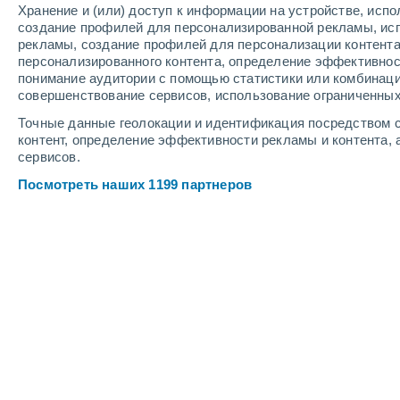
Хранение и (или) доступ к информации на устройстве, исп
4
-
9
м/с
4
-
9
м/с
2
4
-
9
м/с
создание профилей для персонализированной рекламы, ис
рекламы, создание профилей для персонализации контент
персонализированного контента, определение эффективнос
Погода в Ouled Sidi Safi cегодня
, 6
понимание аудитории с помощью статистики или комбинаци
совершенствование сервисов, использование ограниченных
Солнечно
+35°
17:00
Точные данные геолокации и идентификация посредством с
Ощущаемая т.
+34°
контент, определение эффективности рекламы и контента, 
сервисов.
Солнечно
+34°
18:00
Посмотреть наших 1199 партнеров
Ощущаемая т.
+33°
Солнечно
+32°
19:00
Ощущаемая т.
+31°
Солнечно
+30°
20:00
Ощущаемая т.
+30°
Ясное небо
+29°
21:00
Ощущаемая т.
+29°