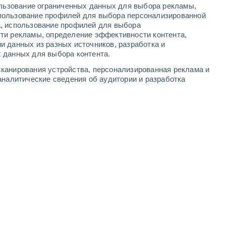
ользование ограниченных данных для выбора рекламы,
-
8
м/с
3
-
8
м/с
3
-
8
м/с
3
-
10
м/с
пользование профилей для выбора персонализированной
а, использование профилей для выбора
ти рекламы, определение эффективности контента,
 августа
и данных из разных источников, разработка и
 данных для выбора контента.
Северный
3 Средний
канирования устройства, персонализированная реклама и
4
-
9 м/с
FPS:
6-10
аналитические сведения об аудитории и разработка
Северный
1 Низкий
4
-
9 м/с
FPS:
нет
Северный
0 Низкий
3
-
8 м/с
FPS:
нет
Северный
0 Низкий
2
-
6 м/с
FPS:
нет
Северный
0 Низкий
1
-
4 м/с
FPS:
нет