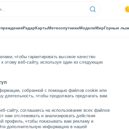
упреждения
Радар
Карты
Метеоспутники
Модели
Мир
Горные лы
алами, чтобы гарантировать высокое качество
к этому веб-сайту, используя один из следующих
i Safi
туп
формации, собранной с помощью файлов cookie или
fi
шу деятельность, чтобы продолжать предлагать вам
...
еб-сайту, соглашаясь на использование всех файлов
яют нам отслеживать и анализировать действия
По часам
ый профиль, чтобы показывать вам рекламу и
В ближайшие часы безоблачно
найти дополнительную информацию в нашей