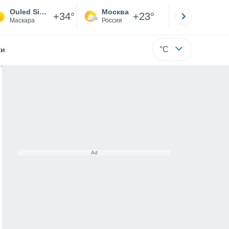
Ouled Sidi Safi
Москва
Санкт-
+34°
+23°
Маскара
Россия
Са
°C
жи