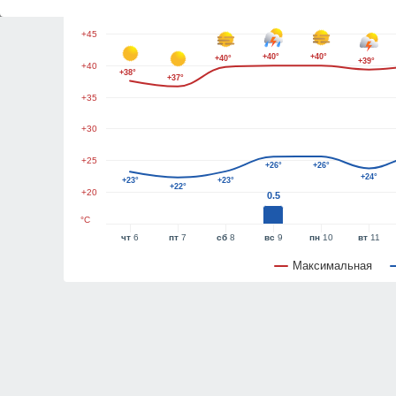
+50
+45
+40°
+40°
+40°
+39°
+40
+38°
+37°
+35
+30
+25
+26°
+26°
+24°
+23°
+23°
+22°
+20
0.5
°C
чт
6
пт
7
сб
8
вс
9
пн
10
вт
11
Максимальная