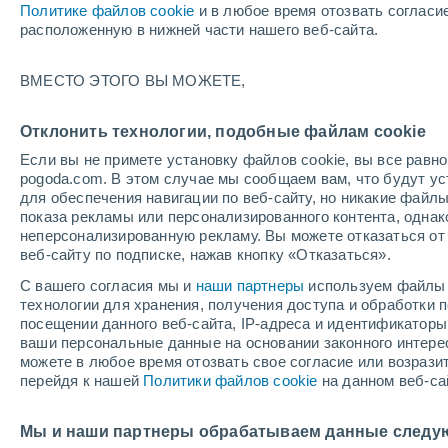
Политике файлов cookie
и в любое время отозвать согласи
+34°
расположенную в нижней части нашего веб-сайта.
ВМЕСТО ЭТОГО ВЫ МОЖЕТЕ,
Северны
По ощущениям +33°
4
-
9 м/с
Отклонить технологии, подобные файлам cookie
Если вы не примете установку файлов cookie, вы все рав
pogoda.com. В этом случае мы сообщаем вам, что будут у
Погода на 1 – 7 дней
Карта температур
Дождево
для обеспечения навигации по веб-сайту, но никакие файлы
показа рекламы или персонализированного контента, одна
неперсонализированную рекламу. Вы можете отказаться от 
веб-сайту по подписке, нажав кнопку «Отказаться».
завтра
суббота
вос
cегодня
С вашего согласия мы и
наши партнеры
используем файлы 
7 Авг.
8 Авг.
6 Авг.
технологии для хранения, получения доступа и обработки
посещении данного веб-сайта, IP-адреса и идентификатор
ваши персональные данные на основании законного интерес
можете в любое время отозвать свое согласие или возрази
перейдя к нашей
Политики файлов cookie
на данном веб-са
+37°
/
+22°
+40°
/
+23°
+4
+38°
/
+23°
Мы и наши партнеры обрабатываем данные следу