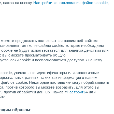
е, нажав на кнопку
Настройки использования файлов cookie
,
й
но можете продолжать пользоваться нашим веб-сайтом
становлены только те файлы cookie, которые необходимы
й радар
Метеоспутники
Модели
 cookie не будут использоваться для анализа действий или
ко вы сможете просматривать общую
установки cookie и воспользоваться доступом к нашему
кресенье
понедельник
вторник
среда
cookie, уникальные идентификаторы или аналогичные
9 Авг.
10 Авг.
11 Авг.
12 Авг.
 персональных данных, таких как информация о вашем
ы файлов cookie. Некоторые поставщики могут обрабатывать
а, против которого вы можете возразить. Для этого вы
ть против обработки данных, нажав «
Настроить
» или
50%
йте.
0.5 мм
0°
/
+26°
+40°
/
+26°
+39°
/
+24°
+40°
/
+26°
ющим образом: