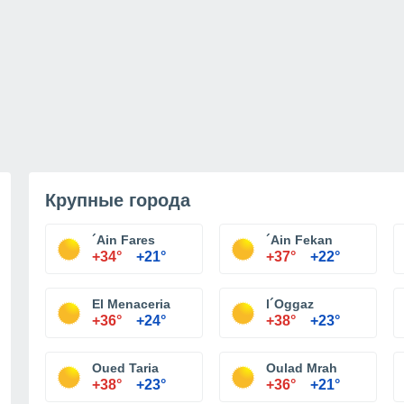
Крупные города
´Ain Fares
´Ain Fekan
+34°
+21°
+37°
+22°
El Menaceria
l´Oggaz
+36°
+24°
+38°
+23°
Oued Taria
Oulad Mrah
+38°
+23°
+36°
+21°