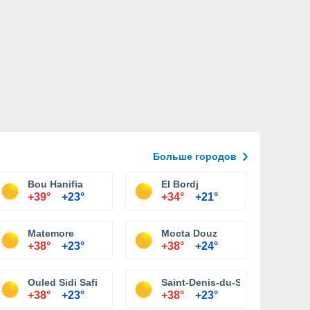
Больше городов
Bou Hanifia
El Bordj
+39°
+23°
+34°
+21°
Matemore
Mocta Douz
+38°
+23°
+38°
+24°
Ouled Sidi Safi
Saint-Denis-du-Sig
+38°
+23°
+38°
+23°