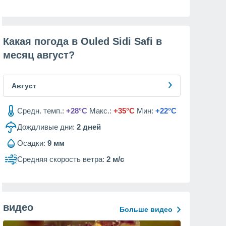
Какая погода в Ouled Sidi Safi в
месяц
август
?
Август
Средн. темп.:
+28°C
Макс.:
+35°C
Мин:
+22°C
Дождливые дни:
2
дней
Осадки:
9 мм
Средняя скорость ветра:
2 м/с
видео
Больше видео