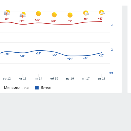
6
+40°
+40°
+40°
+39°
+39°
+39°
+39°
4
2
+26°
+26°
+26°
+25°
+25°
+24°
+24°
мм
ср
12
чт
13
пт
14
сб
15
вс
16
пн
17
вт
18
Минимальная
Дождь