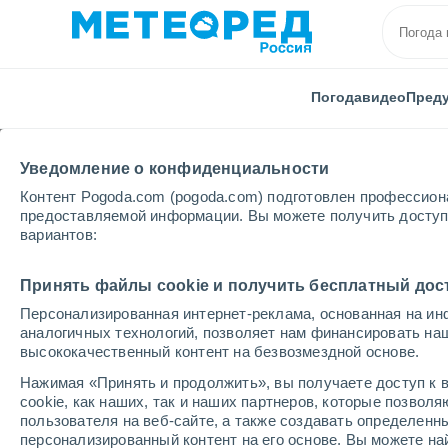
Погода
видео
Пред
Уведомление о конфиденциальности
Контент Pogoda.com (pogoda.com) подготовлен профессион
предоставляемой информации. Вы можете получить доступ 
вариантов:
Главная
Алжир
Провинция Маскары
Ouled Sid
Принять файлы cookie и получить бесплатный дос
Персонализированная интернет-реклама, основанная на ин
Погода в Ouled Sidi Sa
аналогичных технологий, позволяет нам финансировать на
высококачественный контент на безвозмездной основе.
17:54
четверг
Нажимая «Принять и продолжить», вы получаете доступ к в
cookie, как наших, так и наших партнеров, которые позвол
пользователя на веб-сайте, а также создавать определенн
Солнечно
персонализированный контент на его основе. Вы можете 