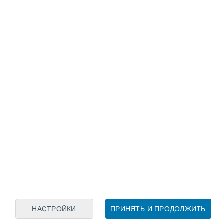
Лунный календарь
пн
вт
ср
чт
пт
сб
вс
6
7
8
9
10
11
12
13
14
15
16
17
18
19
НАСТРОЙКИ
ПРИНЯТЬ И ПРОДОЛЖИТЬ