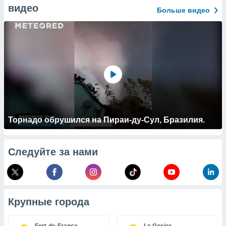
 и
видео
Больше видео
ть действия
я на веб-
же
пределенный
обы
вам рекламу
зированный
го основе.
айти
ьную
 в нашей
йлов cookie
Торнадо обрушился на Пираи-ду-Сул, Бразилия.
ремя
гласие,
опку
Следуйте за нами
спользования
 cookie
нную в
и нашего
Крупные города
ОГО ВЫ