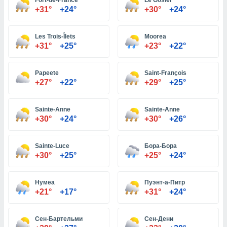
Fort-de-France
Le Gosier
+31°
+24°
+30°
+24°
и,
Les Trois-Îlets
Moorea
 файлам
+31°
+25°
+23°
+22°
примете
айлов
Papeete
Saint-François
се равно
+27°
+22°
+29°
+25°
должать
ся нашим
pogoda.com.
Sainte-Anne
Sainte-Anne
ае мы
+30°
+24°
+30°
+26°
м, что
овлены
Sainte-Luce
Бора-Бора
айлы cookie,
+30°
+25°
+25°
+24°
обходимы
ения
 веб-сайту,
Нумеа
Пуэнт-а-Питр
файлы cookie
+21°
+17°
+31°
+24°
пользоваться
 действий
рекламы или
Сен-Бартельми
Сен-Дени
рованного