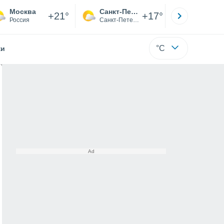
Москва
Санкт-Петербург
Якутск
+21°
+17°
Россия
Санкт-Петербург
Саха (Я
°C
жи