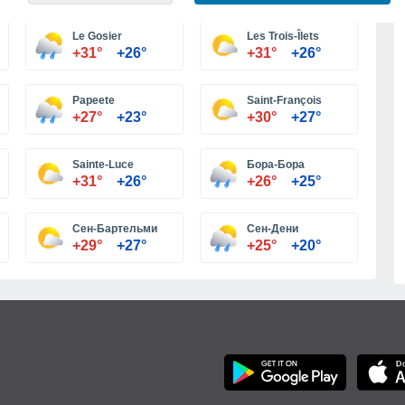
Le Gosier
Les Trois-Îlets
+31°
+26°
+31°
+26°
Papeete
Saint-François
+27°
+23°
+30°
+27°
Sainte-Luce
Бора-Бора
+31°
+26°
+26°
+25°
Сен-Бартельми
Сен-Дени
+29°
+27°
+25°
+20°