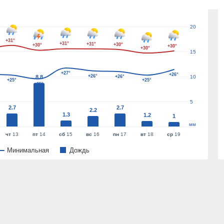
25
20
+31°
+31°
+31°
+30°
+30°
+30°
+30°
15
+27°
+26°
+26°
8.8
+26°
10
+25°
+25°
+25°
5
2.7
2.7
2.2
1.3
1.2
1
мм
чт
13
пт
14
сб
15
вс
16
пн
17
вт
18
ср
19
Минимальная
Дождь