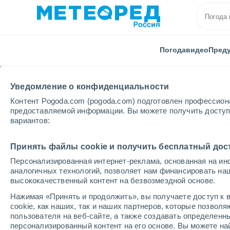
Погода
видео
Пред
Уведомление о конфиденциальности
Контент Pogoda.com (pogoda.com) подготовлен профессион
предоставляемой информации. Вы можете получить доступ 
вариантов:
Главная
Франция
Заморские территории
Мар
Принять файлы cookie и получить бесплатный дос
Персонализированная интернет-реклама, основанная на ин
Погода в Le Diamant
аналогичных технологий, позволяет нам финансировать на
высококачественный контент на безвозмездной основе.
04:35
пятница
Нажимая «Принять и продолжить», вы получаете доступ к в
cookie, как наших, так и наших партнеров, которые позвол
пользователя на веб-сайте, а также создавать определенн
Облачно и ясно
персонализированный контент на его основе. Вы можете 