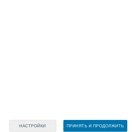
Лунный календарь
пн
вт
ср
чт
пт
сб
вс
7
8
9
10
11
12
13
14
15
16
17
18
19
20
НАСТРОЙКИ
ПРИНЯТЬ И ПРОДОЛЖИТЬ