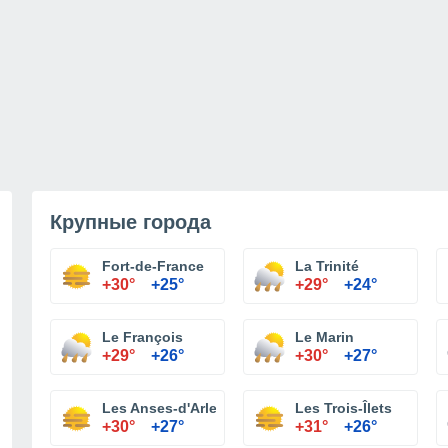
Крупные города
Fort-de-France
La Trinité
+30°
+25°
+29°
+24°
Le François
Le Marin
+29°
+26°
+30°
+27°
Les Anses-d'Arlet
Les Trois-Îlets
+30°
+27°
+31°
+26°