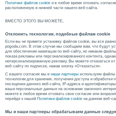
Политике файлов cookie
и в любое время отозвать согласи
+27°
расположенную в нижней части нашего веб-сайта.
Убывающ
ВМЕСТО ЭТОГО ВЫ МОЖЕТЕ,
Освещенн
По ощущениям +30°
32%
Отклонить технологии, подобные файлам cookie
Если вы не примете установку файлов cookie, вы все рав
pogoda.com. В этом случае мы сообщаем вам, что будут у
Погода на 1 – 7 дней
Карта облачности
Дождево
для обеспечения навигации по веб-сайту, но никакие файлы
показа рекламы или персонализированного контента, одна
неперсонализированную рекламу. Вы можете отказаться от 
веб-сайту по подписке, нажав кнопку «Отказаться».
завтра
воскресенье
по
cегодня
С вашего согласия мы и
наши партнеры
используем файлы 
8 Авг.
9 Авг.
7 Авг.
технологии для хранения, получения доступа и обработки
посещении данного веб-сайта, IP-адреса и идентификатор
ваши персональные данные на основании законного интерес
можете в любое время отозвать свое согласие или возрази
80%
70%
перейдя к нашей
Политики файлов cookie
на данном веб-са
3.4 мм
2.8 мм
+31°
/
+26°
+30°
/
+26°
+
+31°
/
+26°
Мы и наши партнеры обрабатываем данные следу