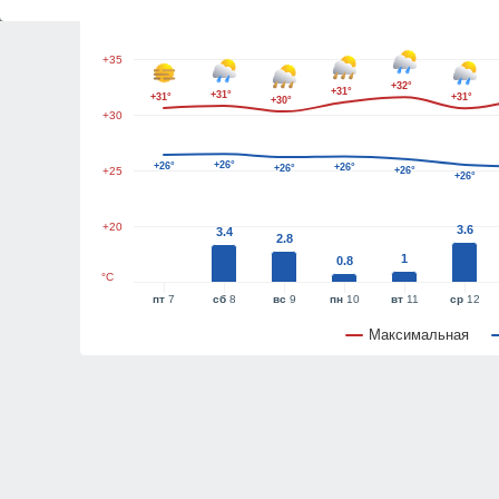
+40
+35
+32°
+31°
+31°
+31°
+31°
+30°
+30
+26°
+26°
+26°
+26°
+25
+26°
+26°
+20
3.6
3.4
2.8
1
0.8
°C
пт
7
сб
8
вс
9
пн
10
вт
11
ср
12
Максимальная