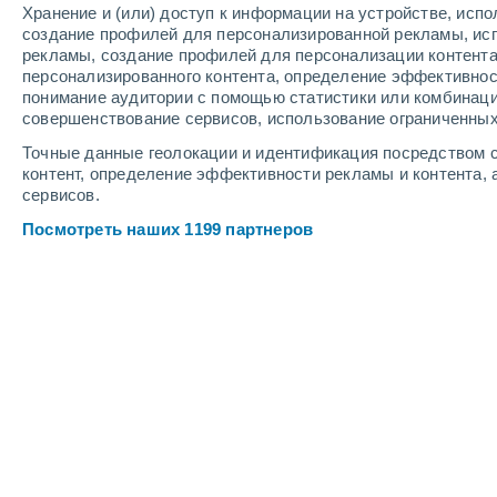
Хранение и (или) доступ к информации на устройстве, исп
6
-
11
м/с
6
-
11
м/с
7
-
12
м/с
создание профилей для персонализированной рекламы, ис
рекламы, создание профилей для персонализации контент
персонализированного контента, определение эффективнос
Погода в Le Diamant cегодня
, 7 авг
понимание аудитории с помощью статистики или комбинаци
совершенствование сервисов, использование ограниченных
Облачно и ясно
+27°
05:00
Точные данные геолокации и идентификация посредством с
Ощущаемая т.
+30°
контент, определение эффективности рекламы и контента, 
сервисов.
Облачно и ясно
+27°
06:00
Посмотреть наших 1199 партнеров
Ощущаемая т.
+29°
Облачно и ясно
+28°
08:00
Ощущаемая т.
+31°
Переменная облачно
+30°
11:00
Ощущаемая т.
+33°
Грязь с пылью
+30°
14:00
Ощущаемая т.
+34°