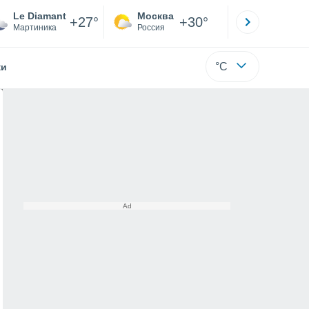
Le Diamant
Москва
Санкт-
+27°
+30°
Мартиника
Россия
Са
°C
жи