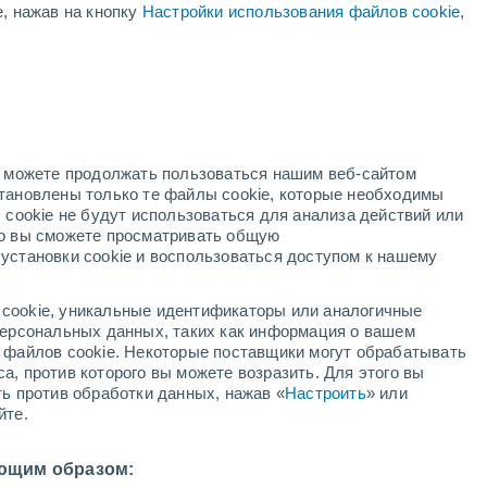
е, нажав на кнопку
Настройки использования файлов cookie
,
ая
ость:
но можете продолжать пользоваться нашим веб-сайтом
становлены только те файлы cookie, которые необходимы
й радар
Метеоспутники
Модели
 cookie не будут использоваться для анализа действий или
ко вы сможете просматривать общую
установки cookie и воспользоваться доступом к нашему
недельник
вторник
среда
четверг
cookie, уникальные идентификаторы или аналогичные
10 Авг.
11 Авг.
12 Авг.
13 Авг.
 персональных данных, таких как информация о вашем
ы файлов cookie. Некоторые поставщики могут обрабатывать
а, против которого вы можете возразить. Для этого вы
ть против обработки данных, нажав «
Настроить
» или
70%
80%
90%
80%
йте.
0.8 мм
1 мм
3.6 мм
2.7 мм
31°
/
+26°
+32°
/
+26°
+31°
/
+26°
+31°
/
+25°
ющим образом: