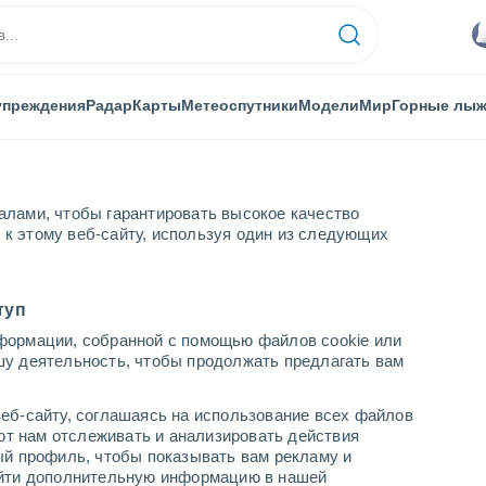
упреждения
Радар
Карты
Метеоспутники
Модели
Мир
Горные лы
алами, чтобы гарантировать высокое качество
к этому веб-сайту, используя один из следующих
тиника
Le Diamant
туп
формации, собранной с помощью файлов cookie или
шу деятельность, чтобы продолжать предлагать вам
...
еб-сайту, соглашаясь на использование всех файлов
яют нам отслеживать и анализировать действия
По часам
ый профиль, чтобы показывать вам рекламу и
В ближайшие часы влажная
найти дополнительную информацию в нашей
удушающая жара