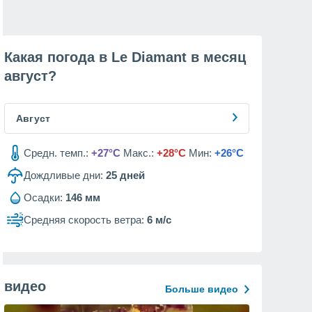
Какая погода в Le Diamant в месяц
август
?
Август
Средн. темп.:
+27°C
Макс.:
+28°C
Мин:
+26°C
Дождливые дни:
25
дней
Осадки:
146 мм
Средняя скорость ветра:
6 м/с
видео
Больше видео