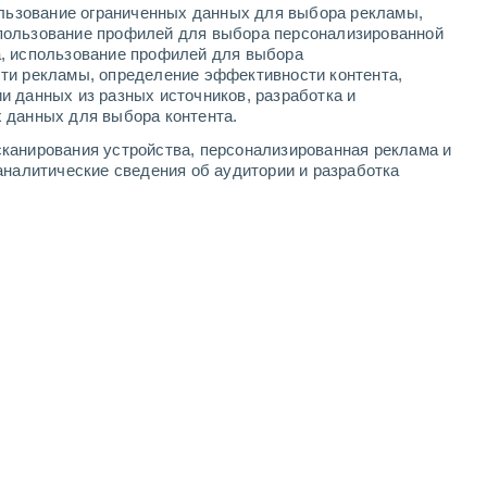
ользование ограниченных данных для выбора рекламы,
5
-
9
м/с
5
-
9
м/с
6
-
11
м/с
8
-
14
м/с
пользование профилей для выбора персонализированной
а, использование профилей для выбора
ти рекламы, определение эффективности контента,
уста
и данных из разных источников, разработка и
 данных для выбора контента.
Северо-восточный
0 Низкий
канирования устройства, персонализированная реклама и
5
-
8 м/с
FPS:
нет
аналитические сведения об аудитории и разработка
Северо-восточный
0 Низкий
4
-
8 м/с
FPS:
нет
Северо-восточный
2 Низкий
6
-
10 м/с
FPS:
нет
сть
Северо-восточный
8 Очень высокий!
6
-
11 м/с
FPS:
25-50
Северо-восточный
7 Высокий
6
-
11 м/с
FPS:
15-25