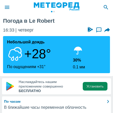
Le Robert
Погода в Le Robert
ие о
циальности
16:33
четверг
...
oda.com
)
Небольшой дождь
+28°
алами,
тировать
ество
30%
яемой
По ощущениям +31°
0.1 мм
. Вы можете
ступ к этому
используя
Наслаждайтесь нашим
едующих
приложением совершенно
Установить
БЕСПЛАТНО
файлы
По часам
олучить
В ближайшие часы переменная облачность
й доступ