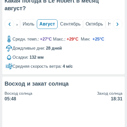
Какая погода в Le Robert в месяц
с помощью
или
август
?
данных из
чников,
и
й
Июнь
Июль
Август
Сентябрь
Октябрь
Ноябрь
вование
ие
Средн. темп.:
+27°C
Макс.:
+29°C
Мин:
+25°C
х данных
Дождливые дни:
28
дней
контента.
Осадки:
132 мм
ные
и
Средняя скорость ветра:
4 м/с
ция
м
я
Восход и закат солнца
рованная
Восход солнца
Заход солнца
нтент,
05:48
18:31
е
сти рекламы
ие сведения
и и