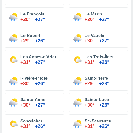
Le François
Le Marin
+30°
+27°
+30°
+27°
Le Robert
Le Vauclin
+29°
+26°
+30°
+27°
Les Anses-d'Arlet
Les Trois-Îlets
+31°
+27°
+31°
+26°
Rivière-Pilote
Saint-Pierre
+30°
+26°
+29°
+23°
Sainte-Anne
Sainte-Luce
+30°
+27°
+30°
+26°
Schœlcher
Ле-Ламентен
+31°
+26°
+31°
+26°