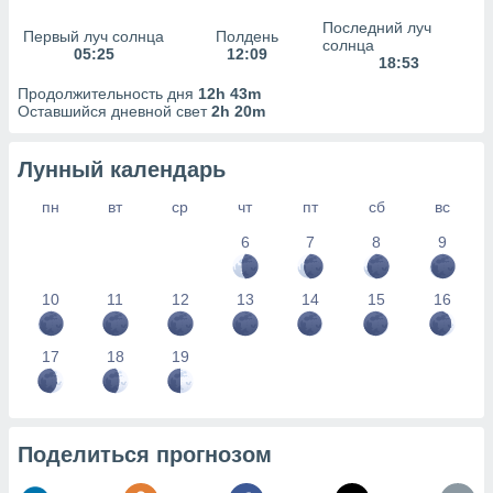
сервисов.
Последний луч
Первый луч солнца
Полдень
 наших 1199
солнца
05:25
12:09
неров
18:53
Продолжительность дня
12h 43m
Оставшийся дневной свет
2h 20m
Лунный календарь
пн
вт
ср
чт
пт
сб
вс
6
7
8
9
10
11
12
13
14
15
16
17
18
19
Поделиться прогнозом