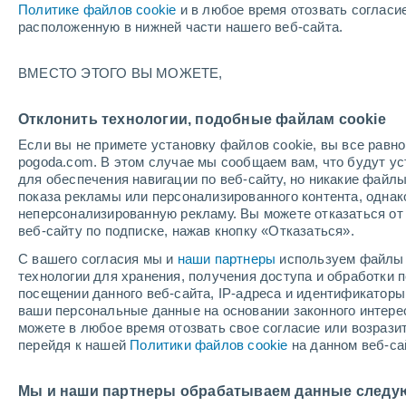
Политике файлов cookie
и в любое время отозвать согласи
+23°
расположенную в нижней части нашего веб-сайта.
Убывающ
ВМЕСТО ЭТОГО ВЫ МОЖЕТЕ,
Освещенн
По ощущениям +23°
12%
Отклонить технологии, подобные файлам cookie
Если вы не примете установку файлов cookie, вы все рав
pogoda.com. В этом случае мы сообщаем вам, что будут у
Погода на 1 – 7 дней
Карта облачности
Дождево
для обеспечения навигации по веб-сайту, но никакие файлы
показа рекламы или персонализированного контента, одна
неперсонализированную рекламу. Вы можете отказаться от 
веб-сайту по подписке, нажав кнопку «Отказаться».
завтра
вторник
cегодня
С вашего согласия мы и
наши партнеры
используем файлы 
10 Авг.
11 Авг.
9 Авг.
технологии для хранения, получения доступа и обработки
посещении данного веб-сайта, IP-адреса и идентификатор
ваши персональные данные на основании законного интерес
можете в любое время отозвать свое согласие или возрази
70%
90%
80%
перейдя к нашей
Политики файлов cookie
на данном веб-са
1.2 мм
3.2 мм
1.5 мм
+32°
/
+21°
+31°
/
+23°
+3
+32°
/
+22°
Мы и наши партнеры обрабатываем данные следу