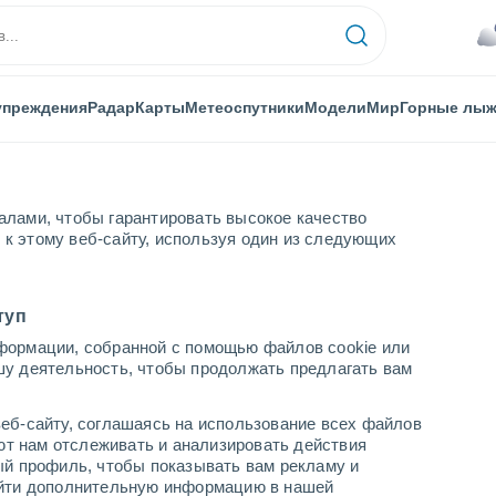
упреждения
Радар
Карты
Метеоспутники
Модели
Мир
Горные лы
алами, чтобы гарантировать высокое качество
к этому веб-сайту, используя один из следующих
туп
формации, собранной с помощью файлов cookie или
шу деятельность, чтобы продолжать предлагать вам
...
еб-сайту, соглашаясь на использование всех файлов
яют нам отслеживать и анализировать действия
По часам
ый профиль, чтобы показывать вам рекламу и
В ближайшие часы облачно
найти дополнительную информацию в нашей