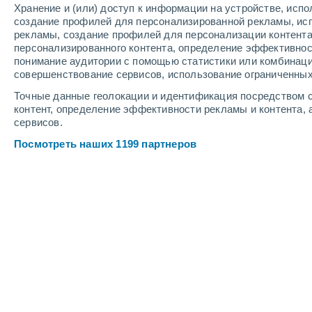
Хранение и (или) доступ к информации на устройстве, исп
7
-
15
м/с
6
-
14
м/с
5
6
-
15
м/с
создание профилей для персонализированной рекламы, ис
рекламы, создание профилей для персонализации контент
персонализированного контента, определение эффективнос
Погода в Палакагине cегодня
, 9 авг
понимание аудитории с помощью статистики или комбинаци
совершенствование сервисов, использование ограниченных
Переменная облачно
+23°
01:00
Точные данные геолокации и идентификация посредством с
Ощущаемая т.
+23°
контент, определение эффективности рекламы и контента, 
сервисов.
Переменная облачно
+23°
02:00
Посмотреть наших 1199 партнеров
Ощущаемая т.
+22°
Переменная облачно
+22°
03:00
Ощущаемая т.
+21°
Переменная облачно
+22°
05:00
Ощущаемая т.
+21°
Переменная облачно
+26°
08:00
Ощущаемая т.
+27°