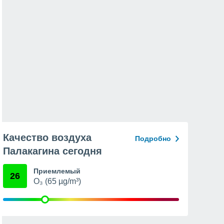
Качество воздуха
Подробно
Палакагина сегодня
Приемлемый
26
O₃ (65 µg/m³)