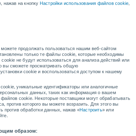
е, нажав на кнопку
Настройки использования файлов cookie
,
ая
ость:
но можете продолжать пользоваться нашим веб-сайтом
становлены только те файлы cookie, которые необходимы
й радар
Метеоспутники
Модели
 cookie не будут использоваться для анализа действий или
ко вы сможете просматривать общую
установки cookie и воспользоваться доступом к нашему
среда
четверг
пятница
суббота
cookie, уникальные идентификаторы или аналогичные
12 Авг.
13 Авг.
14 Авг.
15 Авг.
 персональных данных, таких как информация о вашем
ы файлов cookie. Некоторые поставщики могут обрабатывать
а, против которого вы можете возразить. Для этого вы
ть против обработки данных, нажав «
Настроить
» или
90%
70%
90%
90%
йте.
1.4 мм
0.8 мм
2.4 мм
4.4 мм
2°
/
+22°
+33°
/
+21°
+33°
/
+22°
+29°
/
+22°
ющим образом: