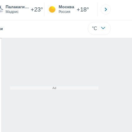
Палакагина
Москва
Санкт-
+23°
+18°
Мадрис
Россия
Са
°C
жи