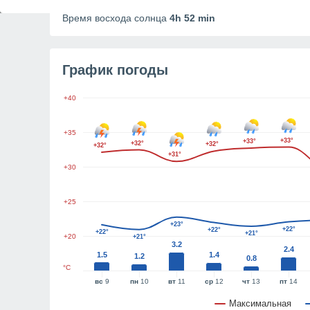
Продолжительность дня
12h 38m
Время восхода солнца
4h 52 min
График погоды
+40
+35
+33°
+33°
+32°
+32°
+32°
+31°
+30
+25
+23°
+22°
+22°
+22°
+21°
+20
+21°
3.2
2.4
1.5
1.4
1.2
0.8
°C
вс
9
пн
10
вт
11
ср
12
чт
13
пт
14
Максимальная