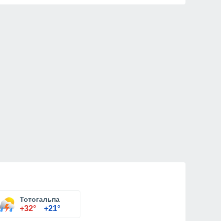
Тотогальпа
+32°
+21°