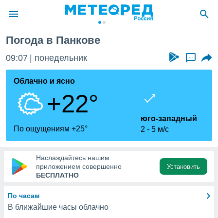
Погода в Панкове
ие о
циальности
09:07
понедельник
...
oda.com
)
Облачно и ясно
+22°
алами,
тировать
ество
юго-западный
яемой
По ощущениям +25°
2
5 м/с
. Вы можете
ступ к этому
используя
Наслаждайтесь нашим
едующих
приложением совершенно
Установить
БЕСПЛАТНО
файлы
По часам
олучить
В ближайшие часы облачно
й доступ