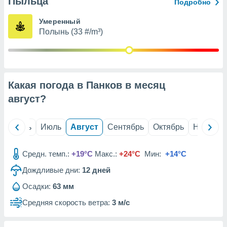
Пыльца
с помощью
Подробно
или
данных из
Умеренный
чников,
Полынь (33 #/m³)
и
вование
ие
х данных
Какая погода в Панков в месяц
контента.
август
?
ные
и
ция
й
Июнь
Июль
Август
Сентябрь
Октябрь
Ноябрь
м
я
Средн. темп.:
+19°C
Макс.:
+24°C
Мин:
+14°C
рованная
Дождливые дни:
12
дней
нтент,
е
Осадки:
63 мм
сти рекламы
Средняя скорость ветра:
3 м/с
ие сведения
и и