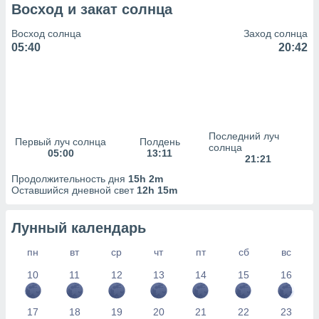
сервисов.
Восход и закат солнца
 наших 1199
Восход солнца
Заход солнца
неров
05:40
20:42
Последний луч
Первый луч солнца
Полдень
солнца
05:00
13:11
21:21
Продолжительность дня
15h 2m
Оставшийся дневной свет
12h 15m
Лунный календарь
пн
вт
ср
чт
пт
сб
вс
10
11
12
13
14
15
16
17
18
19
20
21
22
23