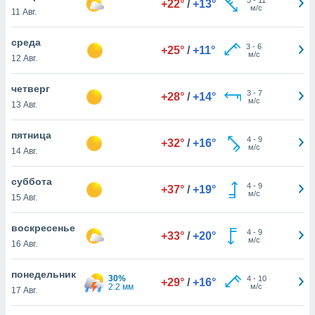
+22°
/
+13°
 и
м/с
11 Авг.
ть действия
я на веб-
среда
же
3
-
6
+25°
/
+11°
м/с
пределенный
12 Авг.
обы
вам рекламу
четверг
3
-
7
+28°
/
+14°
зированный
м/с
13 Авг.
го основе.
айти
пятница
ьную
4
-
9
+32°
/
+16°
м/с
14 Авг.
 в нашей
йлов cookie
ремя
суббота
4
-
9
+37°
/
+19°
гласие,
м/с
15 Авг.
опку
спользования
воскресенье
 cookie
4
-
9
+33°
/
+20°
м/с
16 Авг.
нную в
и нашего
понедельник
30%
4
-
10
+29°
/
+16°
2.2 мм
м/с
17 Авг.
ОГО ВЫ