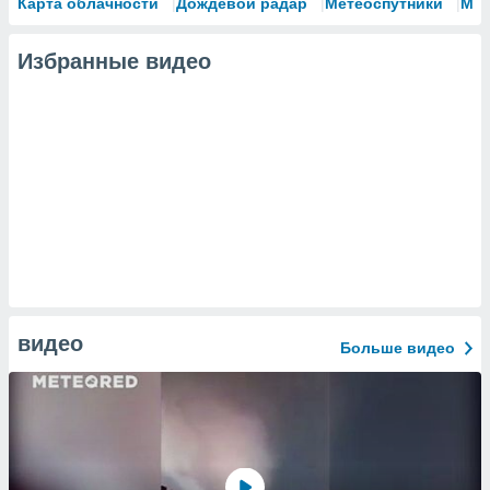
Карта облачности
Дождевой радар
Метеоспутники
Мо
Избранные видео
видео
Больше видео