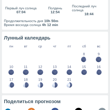
сервисов.
Последний луч
Первый луч солнца
Полдень
 наших 1199
солнца
07:04
12:54
неров
18:44
Продолжительность дня
10h 50m
Время восхода солнца
4h 12 min
Лунный календарь
пн
вт
ср
чт
пт
сб
вс
8
9
10
11
12
13
14
15
16
17
18
19
20
21
Поделиться прогнозом