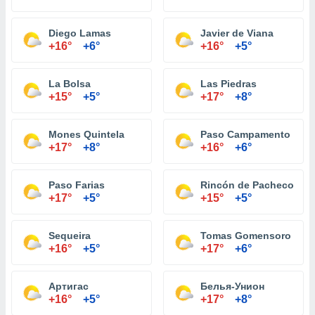
Diego Lamas
Javier de Viana
+16°
+6°
+16°
+5°
La Bolsa
Las Piedras
+15°
+5°
+17°
+8°
Mones Quintela
Paso Campamento
+17°
+8°
+16°
+6°
Paso Farias
Rincón de Pacheco
+17°
+5°
+15°
+5°
Sequeira
Tomas Gomensoro
+16°
+5°
+17°
+6°
Артигас
Белья-Унион
+16°
+5°
+17°
+8°