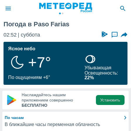
Погода в Paso Farias
ие о
циальности
02:52
суббота
...
oda.com
)
Ясное небо
+7°
алами,
тировать
Убывающая
ество
Освещенность:
яемой
По ощущениям +6°
22%
. Вы можете
ступ к этому
используя
Наслаждайтесь нашим
едующих
приложением совершенно
Установить
БЕСПЛАТНО
файлы
По часам
олучить
В ближайшие часы переменная облачность
й доступ