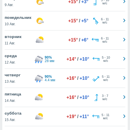
+15°
/
+3°
 и
м/с
9 Авг.
ть действия
я на веб-
понедельник
же
6
-
11
+15°
/
+5°
м/с
пределенный
10 Авг.
обы
вам рекламу
вторник
6
-
11
+15°
/
+6°
зированный
м/с
11 Авг.
го основе.
айти
среда
ьную
90%
5
-
10
+14°
/
+10°
28 мм
м/с
12 Авг.
 в нашей
йлов cookie
ремя
четверг
90%
5
-
11
+16°
/
+10°
гласие,
4.4 мм
м/с
13 Авг.
опку
спользования
пятница
 cookie
3
-
7
+16°
/
+10°
м/с
14 Авг.
нную в
и нашего
суббота
5
-
11
+19°
/
+11°
м/с
15 Авг.
ОГО ВЫ