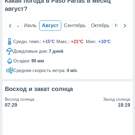
Какая погода в Paso Farias в месяц
с помощью
или
август
?
данных из
чников,
и
й
Июнь
Июль
Август
Сентябрь
Октябрь
Ноябрь
вование
ие
Средн. темп.:
+15°C
Макс.:
+21°C
Мин:
+10°C
х данных
Дождливые дни:
7
дней
контента.
Осадки:
90 мм
ные
и
Средняя скорость ветра:
4 м/с
ция
м
я
Восход и закат солнца
рованная
Восход солнца
Заход солнца
нтент,
07:29
18:19
е
сти рекламы
ие сведения
и и