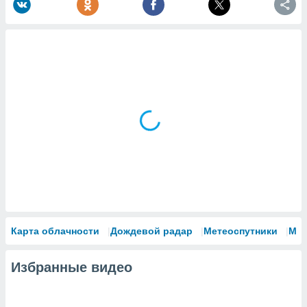
Карта облачности
Дождевой радар
Метеоспутники
Мо
Избранные видео