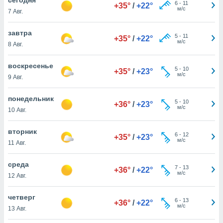
 и
6
-
11
+35°
/
+22°
м/с
7 Авг.
ть действия
я на веб-
же
завтра
5
-
11
+35°
/
+22°
пределенный
м/с
8 Авг.
обы
вам рекламу
воскресенье
5
-
10
зированный
+35°
/
+23°
м/с
9 Авг.
го основе.
айти
ьную
понедельник
5
-
10
+36°
/
+23°
 в нашей
м/с
10 Авг.
йлов cookie
ремя
вторник
6
-
12
гласие,
+35°
/
+23°
м/с
11 Авг.
опку
спользования
среда
 cookie
7
-
13
+36°
/
+22°
м/с
нную в
12 Авг.
и нашего
четверг
6
-
13
+36°
/
+22°
м/с
13 Авг.
ОГО ВЫ