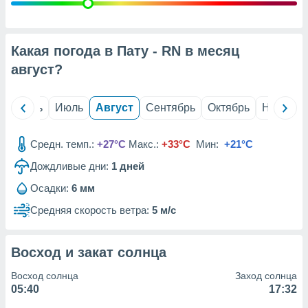
с помощью
или
данных из
чников,
Какая погода в Пату - RN в месяц
и
вование
август
?
ие
х данных
й
Июнь
Июль
Август
Сентябрь
Октябрь
Ноябрь
контента.
ные
Средн. темп.:
+27°C
Макс.:
+33°C
Мин:
+21°C
и
Дождливые дни:
1
дней
ция
м
Осадки:
6 мм
я
Средняя скорость ветра:
5 м/с
рованная
нтент,
е
Восход и закат солнца
сти рекламы
Восход солнца
Заход солнца
ие сведения
05:40
17:32
и и