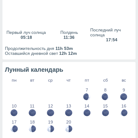
сервисов.
 наших 1199
неров
Последний луч
Первый луч солнца
Полдень
солнца
05:18
11:36
17:54
Продолжительность дня
11h 53m
Оставшийся дневной свет
12h 12m
Лунный календарь
пн
вт
ср
чт
пт
сб
вс
7
8
9
10
11
12
13
14
15
16
17
18
19
20