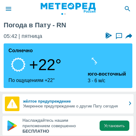
Погода в Пату - RN
ие о
циальности
05:42
пятница
...
oda.com
)
Солнечно
+22°
алами,
тировать
ество
юго-восточный
яемой
По ощущениям +22°
3
6 м/с
. Вы можете
ступ к этому
используя
едующих
жёлтое предупреждение
Умеренное предупреждение о другие Пату сегодня
файлы
Наслаждайтесь нашим
олучить
приложением совершенно
Установить
й доступ
БЕСПЛАТНО