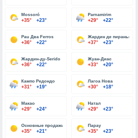
Mossoró
Parnamirim
+35°
+23°
+29°
+22°
Pau Два Ferros
Жардин де пираньи
+36°
+22°
+37°
+23°
Жардин-ду-Serido
Жуан-Диас
+36°
+22°
+33°
+20°
Кампо Редондо
Лагоа Нова
+31°
+19°
+30°
+18°
Макао
Натал
+29°
+24°
+29°
+23°
Основные продажи
Парау
+35°
+21°
+35°
+23°