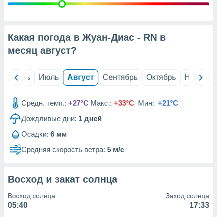
с помощью
или
данных из
чников,
Какая погода в Жуан-Диас - RN в
и
вование
месяц
август
?
ие
х данных
й
Июнь
Июль
Август
Сентябрь
Октябрь
Ноябрь
контента.
ные
Средн. темп.:
+27°C
Макс.:
+33°C
Мин:
+21°C
и
ция
Дождливые дни:
1
дней
м
Осадки:
6 мм
я
Средняя скорость ветра:
5 м/с
рованная
нтент,
е
Восход и закат солнца
сти рекламы
Восход солнца
Заход солнца
ие сведения
05:40
17:33
и и