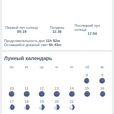
сервисов.
 наших 1199
неров
Последний луч
Первый луч солнца
Полдень
солнца
05:19
11:36
17:54
Продолжительность дня
11h 52m
Оставшийся дневной свет
6h 43m
Лунный календарь
пн
вт
ср
чт
пт
сб
вс
8
9
10
11
12
13
14
15
16
17
18
19
20
21