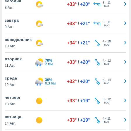
cегодня
 и
5
-
11
+33°
/
+20°
м/с
ть действия
8 Авг.
я на веб-
же
завтра
5
-
11
+33°
/
+21°
пределенный
м/с
9 Авг.
обы
вам рекламу
понедельник
зированный
4
-
10
+34°
/
+21°
м/с
10 Авг.
го основе.
айти
ьную
вторник
70%
4
-
12
+33°
/
+20°
 в нашей
2 мм
м/с
11 Авг.
йлов cookie
ремя
среда
гласие,
30%
6
-
14
+32°
/
+20°
0.3 мм
м/с
12 Авг.
опку
спользования
 cookie
четверг
5
-
12
+33°
/
+19°
нную в
м/с
13 Авг.
и нашего
пятница
4
-
11
+33°
/
+19°
м/с
14 Авг.
ОГО ВЫ