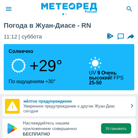
Погода в Жуан-Диасе - RN
ие о
циальности
11:12
суббота
...
oda.com
)
Солнечно
+29°
алами,
тировать
ество
UV
9 Очень
высокий!
FPS
яемой
По ощущениям +30°
25-50
. Вы можете
ступ к этому
используя
жёлтое предупреждение
едующих
Умеренное предупреждение о другие Жуан-Диас
сегодня
файлы
Наслаждайтесь нашим
олучить
приложением совершенно
Установить
й доступ
БЕСПЛАТНО