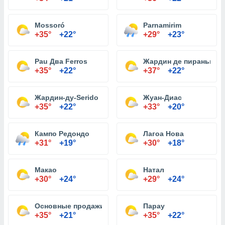
Mossoró
Parnamirim
+35°
+22°
+29°
+23°
Pau Два Ferros
Жардин де пираньи
+35°
+22°
+37°
+22°
Жардин-ду-Serido
Жуан-Диас
+35°
+22°
+33°
+20°
Кампо Редондо
Лагоа Нова
+31°
+19°
+30°
+18°
Макао
Натал
+30°
+24°
+29°
+24°
Основные продажи
Парау
+35°
+21°
+35°
+22°