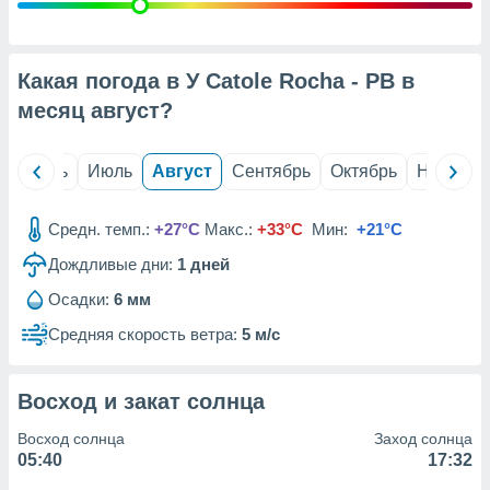
с помощью
или
данных из
чников,
Какая погода в У Catole Rocha - PB в
и
вование
месяц
август
?
ие
х данных
й
Июнь
Июль
Август
Сентябрь
Октябрь
Ноябрь
контента.
ные
Средн. темп.:
+27°C
Макс.:
+33°C
Мин:
+21°C
и
Дождливые дни:
1
дней
ция
м
Осадки:
6 мм
я
Средняя скорость ветра:
5 м/с
рованная
нтент,
е
Восход и закат солнца
сти рекламы
Восход солнца
Заход солнца
ие сведения
05:40
17:32
и и