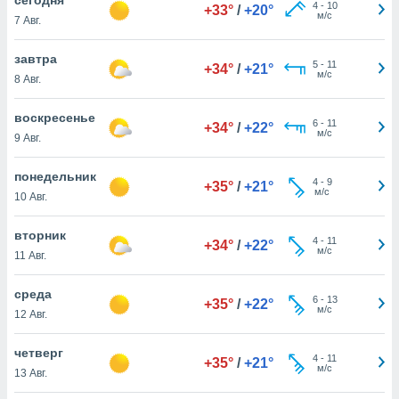
 и
4
-
10
+33°
/
+20°
м/с
7 Авг.
ть действия
я на веб-
же
завтра
5
-
11
+34°
/
+21°
пределенный
м/с
8 Авг.
обы
вам рекламу
воскресенье
6
-
11
зированный
+34°
/
+22°
м/с
9 Авг.
го основе.
айти
ьную
понедельник
4
-
9
+35°
/
+21°
 в нашей
м/с
10 Авг.
йлов cookie
ремя
вторник
4
-
11
гласие,
+34°
/
+22°
м/с
11 Авг.
опку
спользования
среда
 cookie
6
-
13
+35°
/
+22°
м/с
нную в
12 Авг.
и нашего
четверг
4
-
11
+35°
/
+21°
м/с
13 Авг.
ОГО ВЫ