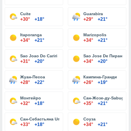
Cuite
Guarabira
+30°
+18°
+29°
+21°
Itaporanga
Marizopolis
+34°
+21°
+34°
+21°
Sao Joao Do Cariri
Sao Jose De Пираньи
+31°
+20°
+34°
+20°
Жуан-Песоа
Кампина-Гранди
+28°
+22°
+26°
+19°
Монтейро
Сан-Жозе-ду-Sabugi
+32°
+18°
+35°
+21°
Сан-Себастьяна Umbuzeiro
Соуза
+33°
+18°
+34°
+21°