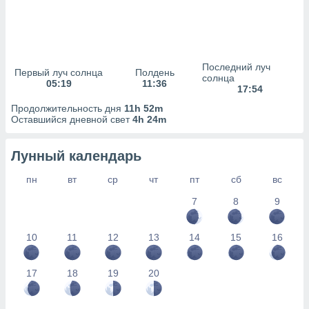
сервисов.
 наших 1199
неров
Последний луч
Первый луч солнца
Полдень
солнца
05:19
11:36
17:54
Продолжительность дня
11h 52m
Оставшийся дневной свет
4h 24m
Лунный календарь
пн
вт
ср
чт
пт
сб
вс
7
8
9
10
11
12
13
14
15
16
17
18
19
20