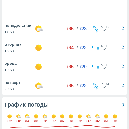
днако вы
сматривать
изированную
понедельник
 можете
5
-
12
+35°
/
+23°
м/с
от установки
17 Авг.
ться
вторник
6
-
11
+34°
/
+22°
нашему веб-
м/с
18 Авг.
дписке,
у
среда
».
5
-
11
+35°
/
+20°
м/с
19 Авг.
гласия мы и
ры
четверг
 файлы
7
-
14
+35°
/
+22°
м/с
20 Авг.
кальные
торы или
 технологии
График погоды
я,
оступа и
ерсональных
+33°
+34°
+34°
+35°
+34°
+35°
+35°
+34°
+35°
+36°
+35°
+34°
+35°
их как
 о вашем