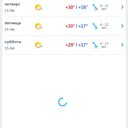
четверг
6
-
12
+30°
/
+16°
м/с
13 Авг.
и,
 файлам
пятница
6
-
12
+30°
/
+17°
м/с
14 Авг.
примете
айлов
суббота
6
-
12
+29°
/
+17°
се равно
м/с
15 Авг.
должать
ся нашим
pogoda.com.
ае мы
м, что
овлены
айлы cookie,
обходимы
ения
 веб-сайту,
файлы cookie
пользоваться
 действий
рекламы или
рованного