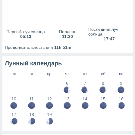
сервисов.
 наших 1199
неров
Последний луч
Первый луч солнца
Полдень
солнца
05:13
11:30
17:47
Продолжительность дня
11h 51m
Лунный календарь
пн
вт
ср
чт
пт
сб
вс
6
7
8
9
10
11
12
13
14
15
16
17
18
19