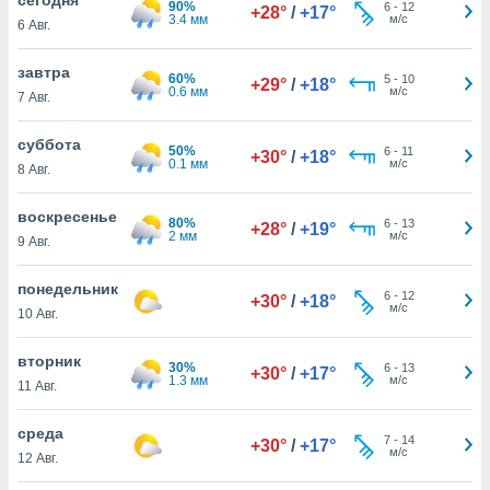
90%
 и
6
-
12
+28°
/
+17°
3.4 мм
м/с
6 Авг.
ть действия
я на веб-
же
завтра
60%
5
-
10
+29°
/
+18°
пределенный
0.6 мм
м/с
7 Авг.
обы
вам рекламу
суббота
50%
6
-
11
зированный
+30°
/
+18°
0.1 мм
м/с
8 Авг.
го основе.
айти
ьную
воскресенье
80%
6
-
13
+28°
/
+19°
 в нашей
2 мм
м/с
9 Авг.
йлов cookie
ремя
понедельник
6
-
12
гласие,
+30°
/
+18°
м/с
10 Авг.
опку
спользования
вторник
 cookie
30%
6
-
13
+30°
/
+17°
1.3 мм
м/с
нную в
11 Авг.
и нашего
среда
7
-
14
+30°
/
+17°
м/с
12 Авг.
ОГО ВЫ