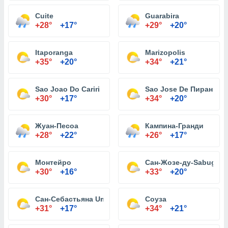
Cuite
Guarabira
+28°
+17°
+29°
+20°
Itaporanga
Marizopolis
+35°
+20°
+34°
+21°
Sao Joao Do Cariri
Sao Jose De Пираньи
+30°
+17°
+34°
+20°
Жуан-Песоа
Кампина-Гранди
+28°
+22°
+26°
+17°
Монтейро
Сан-Жозе-ду-Sabugi
+30°
+16°
+33°
+20°
Сан-Себастьяна Umbuzeiro
Соуза
+31°
+17°
+34°
+21°