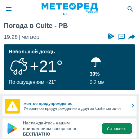
Погода в Cuite - PB
ие о
циальности
19:28
четверг
...
oda.com
)
Небольшой дождь
+21°
алами,
тировать
ество
30%
яемой
По ощущениям +21°
0.2 мм
. Вы можете
ступ к этому
используя
едующих
жёлтое предупреждение
Умеренное предупреждение о другие Cuite сегодня
файлы
Наслаждайтесь нашим
олучить
приложением совершенно
Установить
й доступ
БЕСПЛАТНО