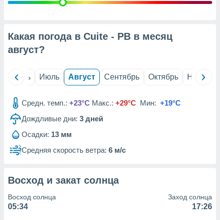
с помощью
или
данных из
чников,
Какая погода в Cuite - PB в месяц
и
вование
август
?
ие
х данных
й
Июнь
Июль
Август
Сентябрь
Октябрь
Ноябрь
контента.
ные
Средн. темп.:
+23°C
Макс.:
+29°C
Мин:
+19°C
и
Дождливые дни:
3
дней
ция
м
Осадки:
13 мм
я
Средняя скорость ветра:
6 м/с
рованная
нтент,
е
Восход и закат солнца
сти рекламы
Восход солнца
Заход солнца
ие сведения
05:34
17:26
и и