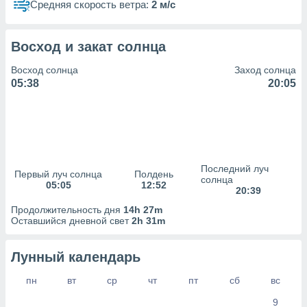
сервисов.
Средняя скорость ветра:
2 м/с
 наших 1199
неров
Восход и закат солнца
Восход солнца
Заход солнца
05:38
20:05
Последний луч
Первый луч солнца
Полдень
солнца
05:05
12:52
20:39
Продолжительность дня
14h 27m
Оставшийся дневной свет
2h 31m
Лунный календарь
пн
вт
ср
чт
пт
сб
вс
9