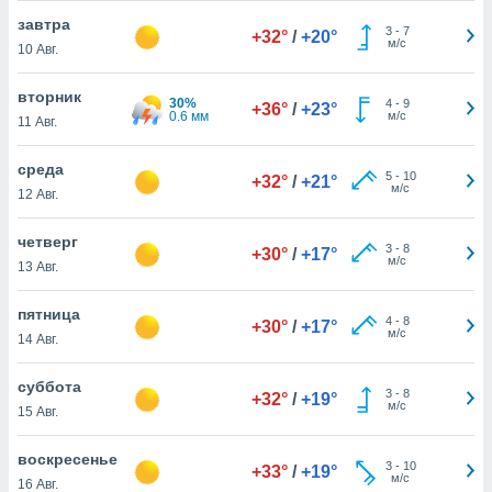
 и
завтра
ть действия
3
-
7
+32°
/
+20°
м/с
я на веб-
10 Авг.
же
пределенный
вторник
30%
4
-
9
+36°
/
+23°
обы
0.6 мм
м/с
11 Авг.
вам рекламу
зированный
среда
го основе.
5
-
10
+32°
/
+21°
м/с
12 Авг.
айти
ьную
 в нашей
четверг
3
-
8
+30°
/
+17°
йлов cookie
м/с
13 Авг.
ремя
гласие,
пятница
опку
4
-
8
+30°
/
+17°
м/с
14 Авг.
спользования
 cookie
нную в
суббота
3
-
8
+32°
/
+19°
и нашего
м/с
15 Авг.
воскресенье
3
-
10
ОГО ВЫ
+33°
/
+19°
м/с
16 Авг.