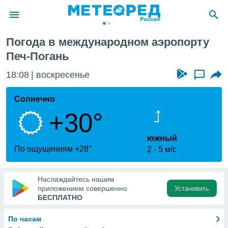
ч-Погань
Погода в международном аэропорту
ие о
Печ-Погань
циальности
oda.com
18:08
воскресенье
...
)
Солнечно
алами,
тировать
+30°
ество
яемой
южный
. Вы можете
По ощущениям +28°
ступ к этому
2
5 м/с
используя
едующих
Наслаждайтесь нашим
приложением совершенно
Установить
БЕСПЛАТНО
файлы
олучить
й доступ
По часам