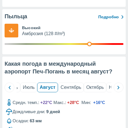
с помощью
или
данных из
Пыльца
чников,
Подробно
и
вование
Высокий
Амброзия (128 #/m³)
ие
х данных
контента.
ные
Какая погода в международный
и
ция
аэропорт Печ-Погань в месяц
август
?
м
я
й
Июнь
Июль
Август
Сентябрь
Октябрь
Ноябрь
рованная
нтент,
е
Средн. темп.:
+22°C
Макс.:
+28°C
Мин:
+16°C
сти рекламы
Дождливые дни:
9
дней
ие сведения
Осадки:
63 мм
и и