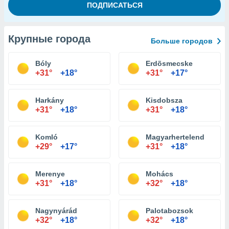
Крупные города
Больше городов
Bóly
Erdõsmecske
+31°
+18°
+31°
+17°
Harkány
Kisdobsza
+31°
+18°
+31°
+18°
Komló
Magyarhertelend
+29°
+17°
+31°
+18°
Merenye
Mohács
+31°
+18°
+32°
+18°
Nagynyárád
Palotabozsok
+32°
+18°
+32°
+18°