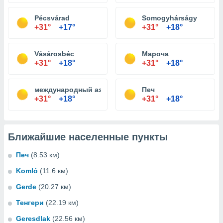
Pécsvárad
Somogyhárságy
+31°
+17°
+31°
+18°
Vásárosbéc
Мароча
+31°
+18°
+31°
+18°
международный аэропорт Печ-Погань
Печ
+31°
+18°
+31°
+18°
Ближайшие населенные пункты
Печ
(8.53 км)
Komló
(11.6 км)
Gerde
(20.27 км)
Тенгери
(22.19 км)
Geresdlak
(22.56 км)