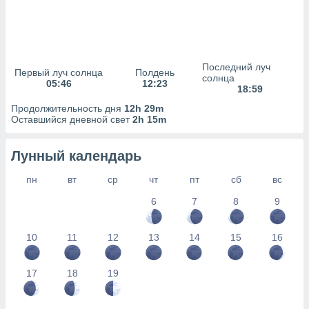
сервисов.
 наших 1199
неров
Последний луч
Первый луч солнца
Полдень
солнца
05:46
12:23
18:59
Продолжительность дня
12h 29m
Оставшийся дневной свет
2h 15m
Лунный календарь
пн
вт
ср
чт
пт
сб
вс
6
7
8
9
10
11
12
13
14
15
16
17
18
19