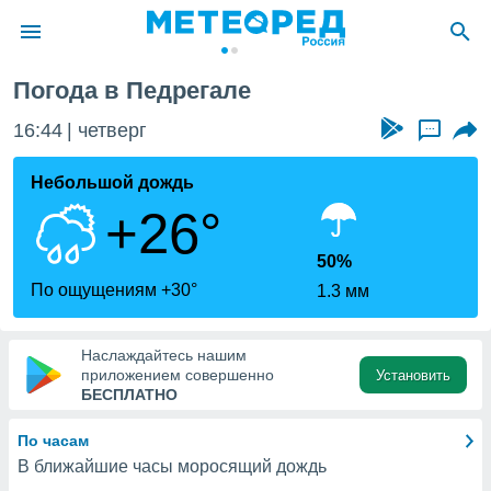
Погода в Педрегале
ие о
циальности
16:44
четверг
...
oda.com
)
Небольшой дождь
+26°
алами,
тировать
ество
50%
яемой
По ощущениям +30°
1.3 мм
. Вы можете
ступ к этому
используя
Наслаждайтесь нашим
едующих
приложением совершенно
Установить
БЕСПЛАТНО
файлы
По часам
олучить
В ближайшие часы моросящий дождь
й доступ