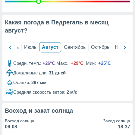
с помощью
или
данных из
чников,
Какая погода в Педрегаль в месяц
и
вование
август
?
ие
х данных
й
Июнь
Июль
Август
Сентябрь
Октябрь
Ноябрь
контента.
ные
Средн. темп.:
+26°C
Макс.:
+29°C
Мин:
+25°C
и
Дождливые дни:
31
дней
ция
м
Осадки:
287 мм
я
Средняя скорость ветра:
2 м/с
рованная
нтент,
е
Восход и закат солнца
сти рекламы
Восход солнца
Заход солнца
ие сведения
06:08
18:37
и и