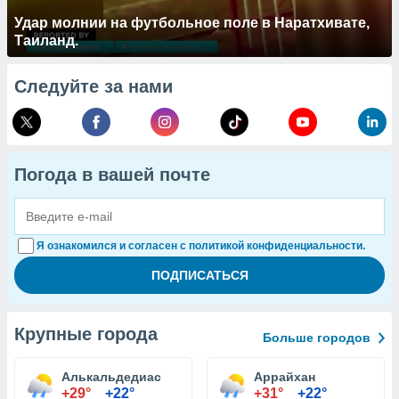
Удар молнии на футбольное поле в Наратхивате,
Таиланд.
Следуйте за нами
Погода в вашей почте
Я ознакомился и согласен с политикой конфиденциальности.
Крупные города
Больше городов
Алькальдедиас
Аррайхан
+29°
+22°
+31°
+22°