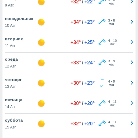
+32°
/
+22°
 и
м/с
9 Авг.
ть действия
я на веб-
понедельник
же
3
-
8
+34°
/
+23°
м/с
пределенный
10 Авг.
обы
вам рекламу
вторник
4
-
10
+34°
/
+25°
зированный
м/с
11 Авг.
го основе.
айти
среда
ьную
3
-
9
+33°
/
+24°
м/с
12 Авг.
 в нашей
йлов cookie
ремя
четверг
4
-
9
+30°
/
+23°
гласие,
м/с
13 Авг.
опку
спользования
пятница
 cookie
4
-
11
+30°
/
+20°
м/с
14 Авг.
нную в
и нашего
суббота
4
-
11
+32°
/
+20°
м/с
15 Авг.
ОГО ВЫ