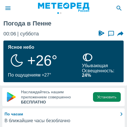
Погода в Пенне
ие о
циальности
00:06
суббота
...
oda.com
)
Ясное небо
+26°
алами,
тировать
Убывающая
ество
Освещенность:
яемой
По ощущениям +27°
24%
. Вы можете
ступ к этому
используя
Наслаждайтесь нашим
едующих
приложением совершенно
Установить
БЕСПЛАТНО
файлы
По часам
олучить
В ближайшие часы безоблачно
й доступ