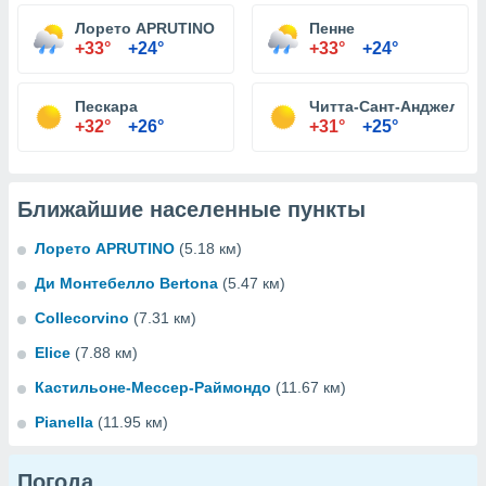
Лорето APRUTINO
Пенне
+33°
+24°
+33°
+24°
Пескара
Читта-Сант-Анджело
+32°
+26°
+31°
+25°
Ближайшие населенные пункты
Лорето APRUTINO
(5.18 км)
Ди Монтебелло Bertona
(5.47 км)
Collecorvino
(7.31 км)
Elice
(7.88 км)
Кастильоне-Мессер-Раймондо
(11.67 км)
Pianella
(11.95 км)
Погода...