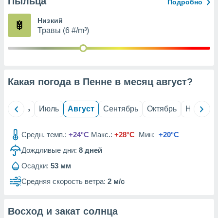
Пыльца
с помощью
Подробно
или
данных из
Низкий
чников,
Травы (6 #/m³)
и
вование
ие
х данных
Какая погода в Пенне в месяц
август
?
контента.
ные
и
й
Июнь
Июль
Август
Сентябрь
Октябрь
Ноябрь
ция
м
Средн. темп.:
+24°C
Макс.:
+28°C
Мин:
+20°C
я
Дождливые дни:
8
дней
рованная
нтент,
Осадки:
53 мм
е
Средняя скорость ветра:
2 м/с
сти рекламы
ие сведения
Восход и закат солнца
и и