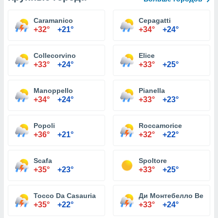
Caramanico
Cepagatti
+32°
+21°
+34°
+24°
Collecorvino
Elice
+33°
+24°
+33°
+25°
Manoppello
Pianella
+34°
+24°
+33°
+23°
Popoli
Roccamorice
+36°
+21°
+32°
+22°
Scafa
Spoltore
+35°
+23°
+33°
+25°
Tocco Da Casauria
Ди Монтебелло Berton
+35°
+22°
+33°
+24°