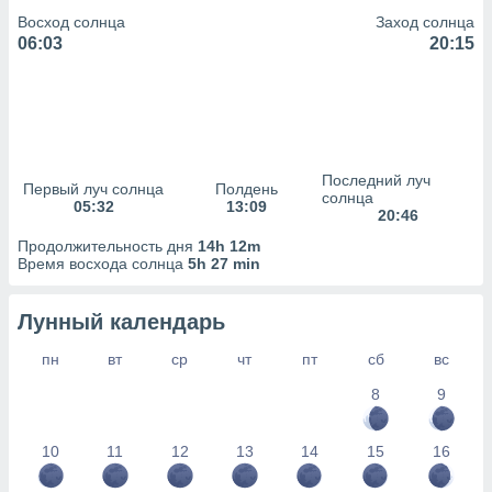
сервисов.
Восход солнца
Заход солнца
 наших 1199
06:03
20:15
неров
Последний луч
Первый луч солнца
Полдень
солнца
05:32
13:09
20:46
Продолжительность дня
14h 12m
Время восхода солнца
5h 27 min
Лунный календарь
пн
вт
ср
чт
пт
сб
вс
8
9
10
11
12
13
14
15
16