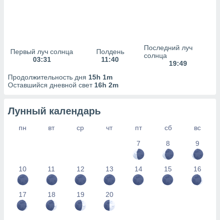
сервисов.
 наших 1199
неров
Последний луч
Первый луч солнца
Полдень
солнца
03:31
11:40
19:49
Продолжительность дня
15h 1m
Оставшийся дневной свет
16h 2m
Лунный календарь
пн
вт
ср
чт
пт
сб
вс
7
8
9
10
11
12
13
14
15
16
17
18
19
20