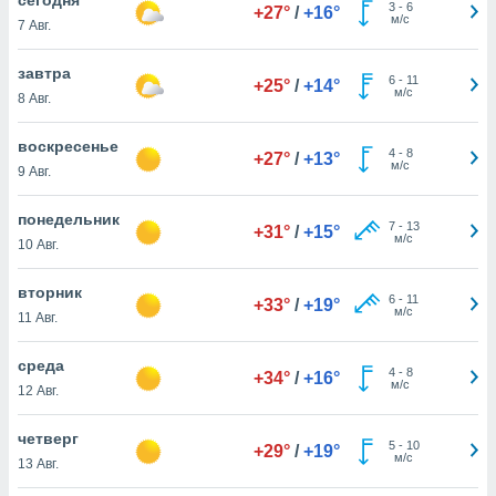
 и
3
-
6
+27°
/
+16°
м/с
7 Авг.
ть действия
я на веб-
же
завтра
6
-
11
+25°
/
+14°
пределенный
м/с
8 Авг.
обы
вам рекламу
воскресенье
4
-
8
зированный
+27°
/
+13°
м/с
9 Авг.
го основе.
айти
ьную
понедельник
7
-
13
+31°
/
+15°
 в нашей
м/с
10 Авг.
йлов cookie
ремя
вторник
6
-
11
гласие,
+33°
/
+19°
м/с
11 Авг.
опку
спользования
среда
 cookie
4
-
8
+34°
/
+16°
м/с
нную в
12 Авг.
и нашего
четверг
5
-
10
+29°
/
+19°
м/с
13 Авг.
ОГО ВЫ