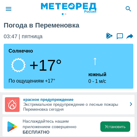
ка
Погода в Переменовка
ие о
циальности
03:47
пятница
...
oda.com
)
Солнечно
+17°
алами,
тировать
ество
южный
яемой
По ощущениям +17°
0
1 м/с
. Вы можете
ступ к этому
используя
красное предупреждение
едующих
Экстремальное предупреждение о лесные пожары
Переменовка сегодня
файлы
Наслаждайтесь нашим
олучить
приложением совершенно
Установить
й доступ
БЕСПЛАТНО