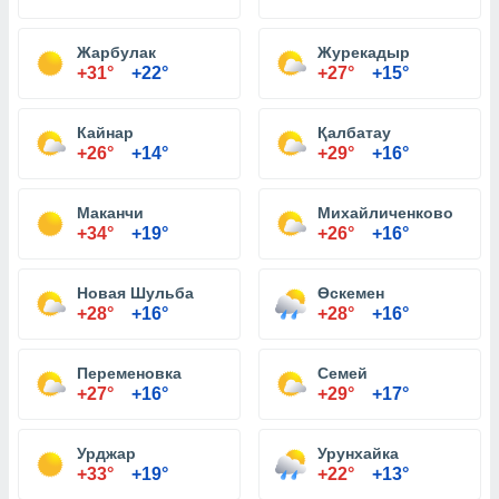
Жарбулак
Журекадыр
+31°
+22°
+27°
+15°
Кайнар
Қалбатау
+26°
+14°
+29°
+16°
Маканчи
Михайличенково
+34°
+19°
+26°
+16°
Новая Шульба
Өскемен
+28°
+16°
+28°
+16°
Переменовка
Семей
+27°
+16°
+29°
+17°
Урджар
Урунхайка
+33°
+19°
+22°
+13°