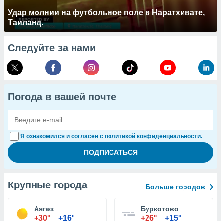
Удар молнии на футбольное поле в Наратхивате,
Таиланд.
Следуйте за нами
Погода в вашей почте
Я ознакомился и согласен с политикой конфиденциальности.
Крупные города
Больше городов
Аягөз
Буркотово
+30°
+16°
+26°
+15°