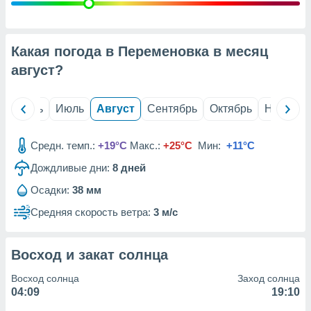
с помощью
или
данных из
чников,
Какая погода в Переменовка в месяц
и
вование
август
?
ие
х данных
й
Июнь
Июль
Август
Сентябрь
Октябрь
Ноябрь
контента.
ные
Средн. темп.:
+19°C
Макс.:
+25°C
Мин:
+11°C
и
Дождливые дни:
8
дней
ция
м
Осадки:
38 мм
я
Средняя скорость ветра:
3 м/с
рованная
нтент,
е
Восход и закат солнца
сти рекламы
Восход солнца
Заход солнца
ие сведения
04:09
19:10
и и