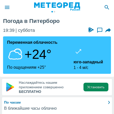
Погода в Питерборо
ие о
циальности
19:39
суббота
...
oda.com
)
Переменная облачность
+24°
алами,
тировать
ество
юго-западный
яемой
По ощущениям +25°
1
4 м/с
. Вы можете
ступ к этому
используя
Наслаждайтесь нашим
едующих
приложением совершенно
Установить
БЕСПЛАТНО
файлы
По часам
олучить
В ближайшие часы облачно
й доступ