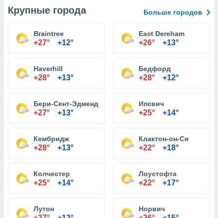
Крупные города
Больше городов
Braintree
East Dereham
+27°
+12°
+26°
+13°
Haverhill
Бедфорд
+28°
+13°
+28°
+12°
Бери-Сент-Эдмендс
Ипсвич
+27°
+13°
+25°
+14°
Кембридж
Клактон-он-Си
+28°
+13°
+22°
+18°
Колчестер
Лоустофта
+25°
+14°
+22°
+17°
Лутон
Норвич
+27°
+12°
+26°
+15°