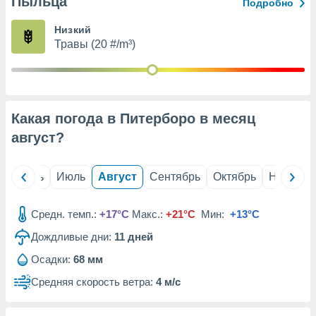
Пыльца
с помощью
Подробно
или
данных из
Низкий
чников,
Травы (20 #/m³)
и
вование
ие
х данных
Какая погода в Питерборо в месяц
контента.
август
?
ные
и
ция
й
Июнь
Июль
Август
Сентябрь
Октябрь
Ноябрь
м
я
Средн. темп.:
+17°C
Макс.:
+21°C
Мин:
+13°C
рованная
Дождливые дни:
11
дней
нтент,
е
Осадки:
68 мм
сти рекламы
Средняя скорость ветра:
4 м/с
ие сведения
и и