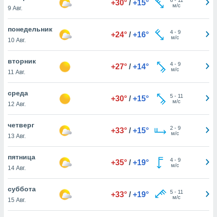
+30°
/
+15°
 и
м/с
9 Авг.
ть действия
я на веб-
понедельник
же
4
-
9
+24°
/
+16°
м/с
пределенный
10 Авг.
обы
вам рекламу
вторник
4
-
9
+27°
/
+14°
зированный
м/с
11 Авг.
го основе.
айти
среда
ьную
5
-
11
+30°
/
+15°
м/с
12 Авг.
 в нашей
йлов cookie
ремя
четверг
2
-
9
+33°
/
+15°
гласие,
м/с
13 Авг.
опку
спользования
пятница
 cookie
4
-
9
+35°
/
+19°
м/с
14 Авг.
нную в
и нашего
суббота
5
-
11
+33°
/
+19°
м/с
15 Авг.
ОГО ВЫ