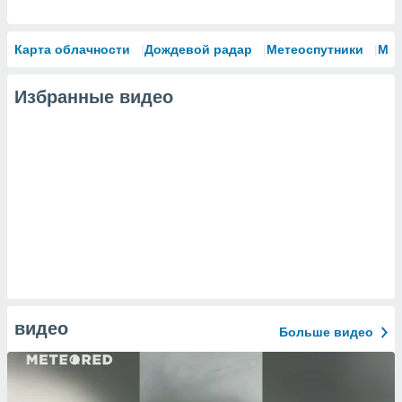
Карта облачности
Дождевой радар
Метеоспутники
Мо
Избранные видео
видео
Больше видео