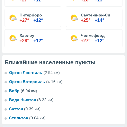
Питерборо
Саутенд-он-Си
+27°
+12°
+25°
+14°
Харлоу
Челмсфорд
+28°
+12°
+27°
+12°
Ближайшие населенные пункты
Ортон Лонгвиль
(2.94 км)
Ортон Вотервиль
(4.16 км)
Бобр
(6.94 км)
Вода Ньютон
(8.22 км)
Саттон
(9.39 км)
Стильтон
(9.64 км)