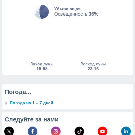
Убывающая
ие
Освещенность
36%
х данных
рекламы,
рофилей для
рованной
пользование
ля выбора
рованной
здание
ля
Заход луны
Восход луны
ции
15:58
23:16
спользование
ля выбора
рованного
пределение
Погода...
сти
ределение
Погода на 1 – 7 дней
сти
онимание
с помощью
Следуйте за нами
или
данных из