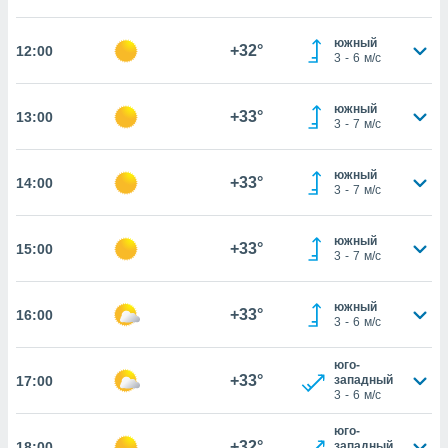
 файлам
южный
+32°
12:00
3
-
6
м/с
примете
айлов
се равно
южный
+33°
13:00
должать
3
-
7
м/с
ся нашим
pogoda.com.
южный
ае мы
+33°
14:00
3
-
7
м/с
м, что
овлены
айлы cookie,
южный
+33°
15:00
обходимы
3
-
7
м/с
ения
 веб-сайту,
южный
файлы cookie
+33°
16:00
3
-
6
м/с
пользоваться
 действий
юго-
рекламы или
+33°
17:00
западный
рованного
3
-
6
м/с
днако вы
сматривать
юго-
+32°
18:00
западный