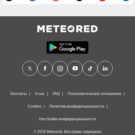
чников,
и
вование
ие
х данных
контента.
ные
и
ция
м
я
рованная
нтент,
е
Контакты
О нас
FAQ
Пользовательское соглашение
сти рекламы
Cookies
Политика конфиденциальности
ие сведения
и и
сервисов.
Настройки конфиденциальности
 наших 1199
© 2026 Meteored. Все права защищены
неров