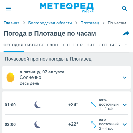
ие о
циальности
Главная
Белгородская области
Плотавец
По часам
oda.com
)
Погода в Плотавце по часам
алами,
CЕГОДНЯ
ЗАВТРА
ВС. 09
ПН. 10
ВТ. 11
СР. 12
ЧТ. 13
ПТ. 14
СБ. 15
ВС
тировать
ество
яемой
Почасовой прогноз погоды в Плотавец
. Вы можете
ступ к этому
в пятницу, 07 августа
используя
Солнечно
едующих
Весь день
файлы
юго-
олучить
+24°
01:00
восточный
1
-
1
м/с
й доступ
ированная
юго-
клама,
+22°
02:00
восточный
2
-
4
м/с
на