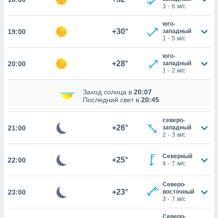
изированную
3
-
6
м/с
 можете
юго-
от установки
+30°
19:00
западный
1
-
5
м/с
ться
нашему веб-
юго-
дписке,
+28°
20:00
западный
1
-
2
м/с
у
».
Заход солнца в
20:07
гласия мы и
Последний свет в
20:45
ры
 файлы
северо-
кальные
+26°
21:00
западный
торы или
2
-
3
м/с
 технологии
я,
Северный
+25°
22:00
оступа и
4
-
7
м/с
ерсональных
их как
Северо-
 о вашем
+23°
23:00
восточный
анного веб-
3
-
7
м/с
реса и
торы файлов
Северо-