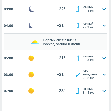
 собранной
файлов
южный
+22°
03:00
аналогичных
2
-
4
м/с
 позволяет
ПРИНЯТЬ
ировать
И
южный
ьность,
+21°
04:00
2
-
3
м/с
ПРОДОЛЖИТЬ
олжать
вам
ственный
НАСТРОЙКИ
Первый свет в
04:27
Восход солнца в
05:05
ой основе.
ринять и
южный
+21°
05:00
2
-
3
м/с
, вы
оступ к веб-
ашаясь на
юго-
+21°
06:00
западный
ие всех
2
-
3
м/с
ie, как
и наших
южный
которые
+23°
07:00
3
-
4
м/с
нам
 и
ть действия
я на веб-