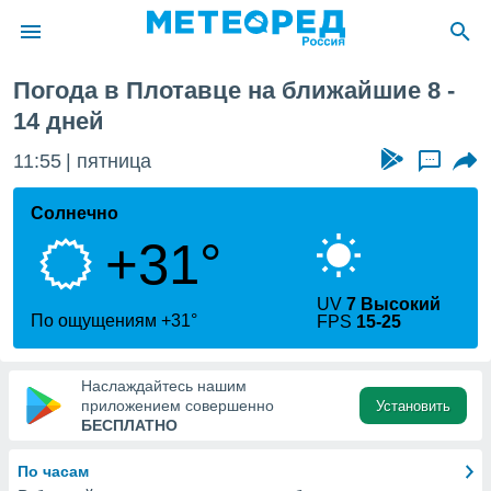
еделя
Погода в Плотавце на ближайшие 8 -
ие о
14 дней
циальности
oda.com
11:55
пятница
...
)
Солнечно
алами,
тировать
+31°
ество
яемой
. Вы можете
UV
7 Высокий
По ощущениям +31°
ступ к этому
FPS
15-25
используя
едующих
Наслаждайтесь нашим
приложением совершенно
Установить
БЕСПЛАТНО
файлы
олучить
й доступ
По часам