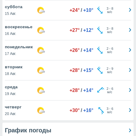
 и
суббота
ть действия
3
-
8
+24°
/
+10°
м/с
я на веб-
15 Авг.
же
пределенный
воскресенье
3
-
8
+27°
/
+12°
обы
м/с
16 Авг.
вам рекламу
зированный
понедельник
го основе.
2
-
6
+26°
/
+14°
м/с
17 Авг.
айти
ьную
 в нашей
вторник
2
-
9
+28°
/
+15°
йлов cookie
м/с
18 Авг.
ремя
гласие,
среда
опку
2
-
6
+28°
/
+14°
м/с
19 Авг.
спользования
 cookie
нную в
четверг
3
-
6
+30°
/
+16°
и нашего
м/с
20 Авг.
ОГО ВЫ
График погоды