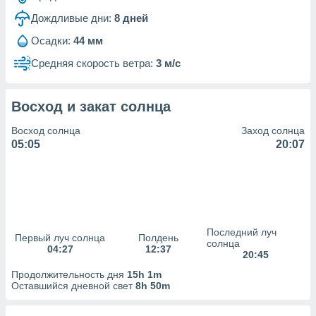
Дождливые дни:
8
дней
(или) доступ
и на
Осадки:
44 мм
ие
Средняя скорость ветра:
3 м/с
х данных
рекламы,
рофилей для
Восход и закат солнца
рованной
пользование
Восход солнца
Заход солнца
ля выбора
05:05
20:07
рованной
здание
ля
ции
спользование
ля выбора
Последний луч
рованного
Первый луч солнца
Полдень
солнца
04:27
12:37
пределение
20:45
сти
Продолжительность дня
15h 1m
ределение
Оставшийся дневной свет
8h 50m
сти
онимание