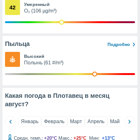
Умеренный
анного веб-
42
реса и
O₃ (106 µg/m³)
торы файлов
оторые
могут
ь ваши
е данные на
Пыльца
Подробно
аконного
ротив
Высокий
 можете
Полынь (61 #/m³)
Для этого вы
бое время
ое согласие
ть против
анных,
роить
» или
Какая погода в Плотавец в месяц
ашей
август
?
йлов cookie
еб-сайте.
Январь
Февраль
Март
Апрель
Май
Июнь
 партнеры
ваем
ледующим
Средн. темп.:
+20°C
Макс.:
+25°C
Мин:
+13°C