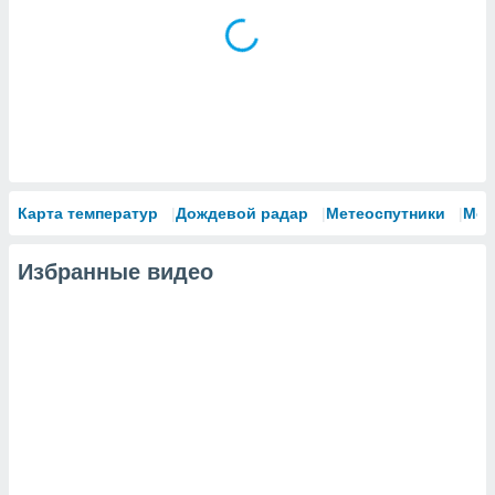
сервисов.
 наших 1199
неров
Карта температур
Дождевой радар
Метеоспутники
Мод
Избранные видео