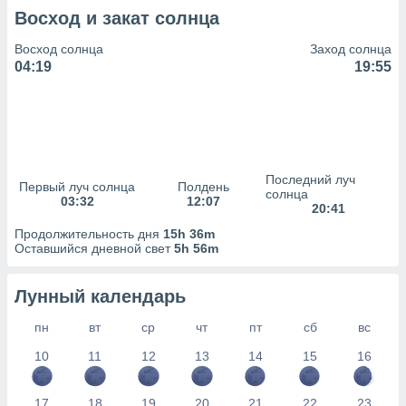
сервисов.
Восход и закат солнца
 наших 1199
неров
Восход солнца
Заход солнца
04:19
19:55
Последний луч
Первый луч солнца
Полдень
солнца
03:32
12:07
20:41
Продолжительность дня
15h 36m
Оставшийся дневной свет
5h 56m
Лунный календарь
пн
вт
ср
чт
пт
сб
вс
10
11
12
13
14
15
16
17
18
19
20
21
22
23