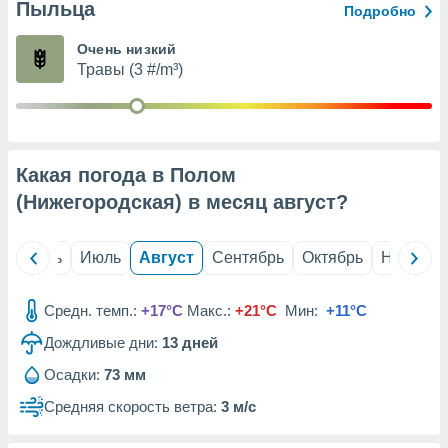
с помощью
Пыльца
Подробно
или
данных из
Очень низкий
чников,
Травы (3 #/m³)
и
вование
ие
х данных
Какая погода в Полом
контента.
(Нижегородская) в месяц
август
?
ные
и
ция
й
Июнь
Июль
Август
Сентябрь
Октябрь
Ноябрь
м
я
Средн. темп.:
+17°C
Макс.:
+21°C
Мин:
+11°C
рованная
нтент,
Дождливые дни:
13
дней
е
Осадки:
73 мм
сти рекламы
Средняя скорость ветра:
3 м/с
ие сведения
и и