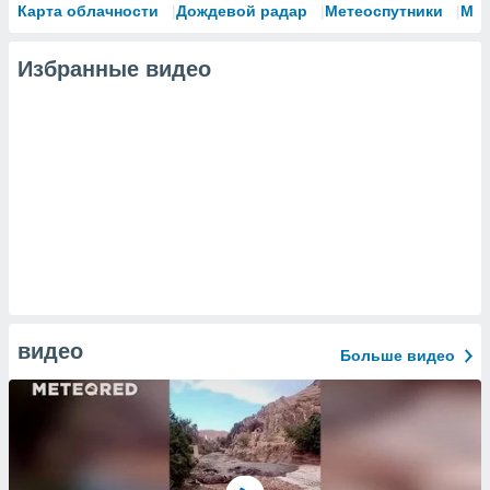
Карта облачности
Дождевой радар
Метеоспутники
Мо
Избранные видео
видео
Больше видео