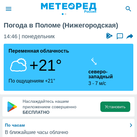
Погода в Поломе (Нижегородская)
ие о
циальности
14:46
понедельник
...
oda.com
)
Переменная облачность
+21°
алами,
тировать
северо-
ество
западный
яемой
По ощущениям +21°
3
7 м/с
. Вы можете
ступ к этому
используя
едующих
Наслаждайтесь нашим
приложением совершенно
Установить
БЕСПЛАТНО
файлы
олучить
По часам
й доступ
В ближайшие часы облачно