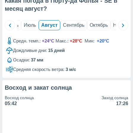
Какая погода в Порту-да Фолья - SE в
с помощью
или
месяц
август
?
данных из
чников,
и
й
Июнь
Июль
Август
Сентябрь
Октябрь
Ноябрь
вование
ие
Средн. темп.:
+24°C
Макс.:
+28°C
Мин:
+20°C
х данных
Дождливые дни:
15
дней
контента.
Осадки:
37 мм
ные
и
Средняя скорость ветра:
3 м/с
ция
м
я
Восход и закат солнца
рованная
Восход солнца
Заход солнца
нтент,
05:42
17:26
е
сти рекламы
ие сведения
и и