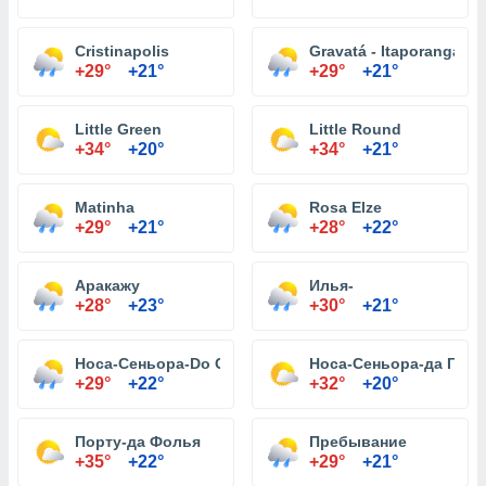
Cristinapolis
Gravatá - Itaporanga D
+29°
+21°
+29°
+21°
Little Green
Little Round
+34°
+20°
+34°
+21°
Matinha
Rosa Elze
+29°
+21°
+28°
+22°
Аракажу
Илья-
+28°
+23°
+30°
+21°
Носа-Сеньора-Do Сокорро
Носа-Сеньора-да Глор
+29°
+22°
+32°
+20°
Порту-да Фолья
Пребывание
+35°
+22°
+29°
+21°