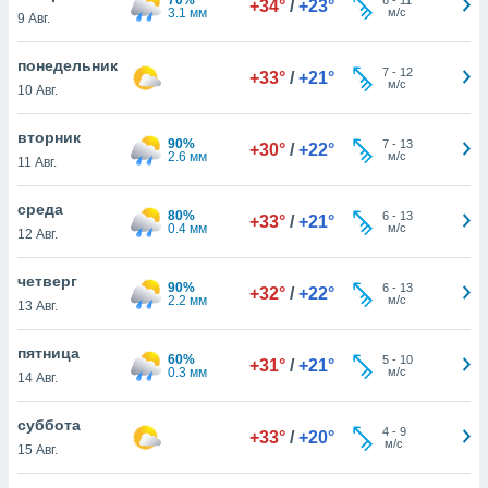
+34°
/
+23°
 и
3.1 мм
м/с
9 Авг.
ть действия
я на веб-
понедельник
же
7
-
12
+33°
/
+21°
м/с
пределенный
10 Авг.
обы
вам рекламу
вторник
90%
7
-
13
+30°
/
+22°
зированный
2.6 мм
м/с
11 Авг.
го основе.
айти
среда
ьную
80%
6
-
13
+33°
/
+21°
0.4 мм
м/с
12 Авг.
 в нашей
йлов cookie
ремя
четверг
90%
6
-
13
+32°
/
+22°
гласие,
2.2 мм
м/с
13 Авг.
опку
спользования
пятница
 cookie
60%
5
-
10
+31°
/
+21°
0.3 мм
м/с
14 Авг.
нную в
и нашего
суббота
4
-
9
+33°
/
+20°
м/с
15 Авг.
ОГО ВЫ