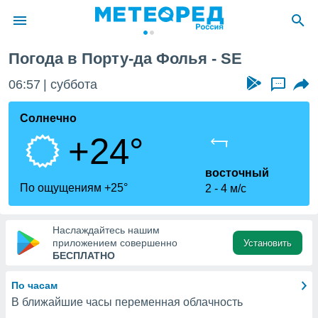
Погода в Порту-да Фолья - SE
ие о
циальности
06:57
суббота
...
oda.com
)
Солнечно
+24°
алами,
тировать
ество
восточный
яемой
По ощущениям +25°
2
4 м/с
. Вы можете
ступ к этому
используя
Наслаждайтесь нашим
едующих
приложением совершенно
Установить
БЕСПЛАТНО
файлы
По часам
олучить
В ближайшие часы переменная облачность
й доступ