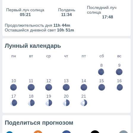
сервисов.
Последний луч
Первый луч солнца
Полдень
 наших 1199
солнца
05:21
11:34
неров
17:48
Продолжительность дня
11h 44m
Оставшийся дневной свет
10h 51m
Лунный календарь
пн
вт
ср
чт
пт
сб
вс
8
9
10
11
12
13
14
15
16
17
18
19
20
21
Поделиться прогнозом