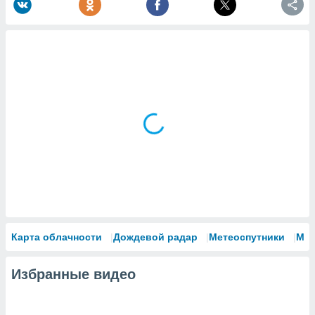
Карта облачности
Дождевой радар
Метеоспутники
Мо
Избранные видео